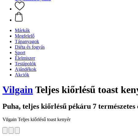
Márkák
Megfelelő
Tápanyagok
Diéta és fogyás
Sport
Élelmiszer
Testápolók
Ajándékok
Akciók
Vilgain
Teljes kiőrlésű toast ken
Puha, teljes kiőrlésű pékáru 7 természetes
Vilgain Teljes kiőrlésű toast kenyér