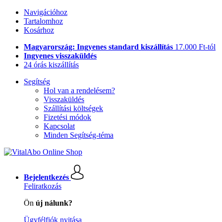
Navigációhoz
Tartalomhoz
Kosárhoz
Magyarország: Ingyenes standard kiszállítás
17.000 Ft-tól
Ingyenes visszaküldés
24 órás kiszállítás
Segítség
Hol van a rendelésem?
Visszaküldés
Szállítási költségek
Fizetési módok
Kapcsolat
Minden Segítség-téma
Bejelentkezés
Feliratkozás
Ön
új nálunk?
Ügyfélfiók nyitása