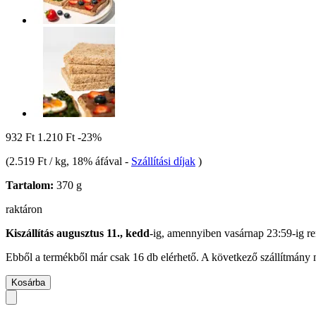
932 Ft
1.210 Ft
-23%
(
2.519 Ft / kg
, 18% áfával
-
Szállítási díjak
)
Tartalom:
370 g
raktáron
Kiszállítás augusztus 11., kedd
-ig, amennyiben
vasárnap 23:59-ig
re
Ebből a termékből már csak 16 db elérhető. A következő szállítmány m
Kosárba