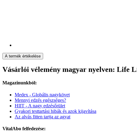
A termék értékelése
Vásárlói vélemény magyar nyelven: Life L
Magazinunkból:
Medex - Globális nagykövet
Mennyi edzés egészséges?
HIIT - A nagy edzésőrület
Gyakori testtartási hibák és azok kijavítása
Az alvás fitten tartja az agyat
VitalAbo felfedezése: