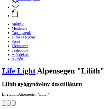
Márkák
Megfelelő
Tápanyagok
Diéta és fogyás
Sport
Élelmiszer
Testápolók
Ajándékok
Akciók
Life Light
Alpensegen "Lilith"
Lilith gyógynövény desztillátum
Life Light Alpensegen "Lilith"