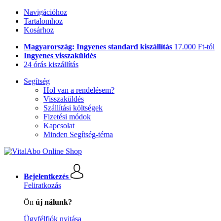
Navigációhoz
Tartalomhoz
Kosárhoz
Magyarország: Ingyenes standard kiszállítás
17.000 Ft-tól
Ingyenes visszaküldés
24 órás kiszállítás
Segítség
Hol van a rendelésem?
Visszaküldés
Szállítási költségek
Fizetési módok
Kapcsolat
Minden Segítség-téma
Bejelentkezés
Feliratkozás
Ön
új nálunk?
Ügyfélfiók nyitása