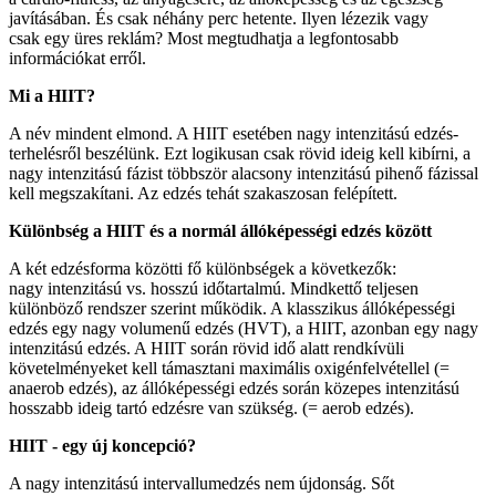
javításában. És csak néhány perc hetente. Ilyen lézezik vagy
csak egy üres reklám? Most megtudhatja a legfontosabb
információkat erről.
Mi a HIIT?
A név mindent elmond. A HIIT esetében nagy intenzitású edzés-
terhelésről beszélünk. Ezt logikusan csak rövid ideig kell kibírni, a
nagy intenzitású fázist többször alacsony intenzitású pihenő fázissal
kell megszakítani. Az edzés tehát szakaszosan felépített.
Különbség a HIIT és a normál állóképességi edzés között
A két edzésforma közötti fő különbségek a következők:
nagy intenzitású vs. hosszú időtartalmú. Mindkettő teljesen
különböző rendszer szerint működik. A klasszikus állóképességi
edzés egy nagy volumenű edzés (HVT), a HIIT, azonban egy nagy
intenzitású edzés. A HIIT során rövid idő alatt rendkívüli
követelményeket kell támasztani maximális oxigénfelvétellel (=
anaerob edzés), az állóképességi edzés során közepes intenzitású
hosszabb ideig tartó edzésre van szükség. (= aerob edzés).
HIIT - egy új koncepció?
A nagy intenzitású intervallumedzés nem újdonság. Sőt