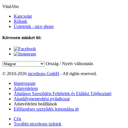
VitalAbo
Kapcsolat
Rólunk
Üzleteink - nice shops
Kövessen minket itt:
Ország / Nyelv változtatás
© 2010-2026
niceshops GmbH
- All rights reserved.
Impresszum
Adatvédelem
Általános Szerződési Feltételek és Elállási Tájékoztató
Akadálymentesítési nyilatkozat
Adatvédelmi beállítások
Előfizetéses szerződés lemondása itt
Cég
További niceshops üzletek