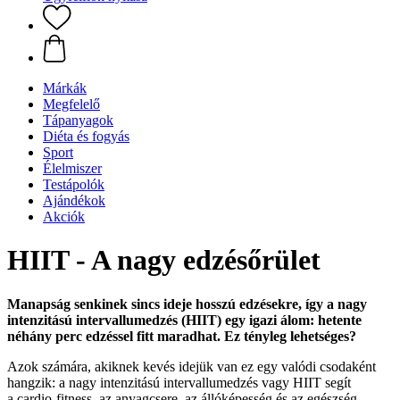
Márkák
Megfelelő
Tápanyagok
Diéta és fogyás
Sport
Élelmiszer
Testápolók
Ajándékok
Akciók
HIIT - A nagy edzésőrület
Manapság senkinek sincs ideje hosszú edzésekre, így a nagy
intenzitású intervallumedzés (HIIT) egy igazi álom: hetente
néhány perc edzéssel fitt maradhat. Ez tényleg lehetséges?
Azok számára, akiknek kevés idejük van ez egy valódi csodaként
hangzik: a nagy intenzitású intervallumedzés vagy HIIT segít
a cardio-fitness, az anyagcsere, az állóképesség és az egészség