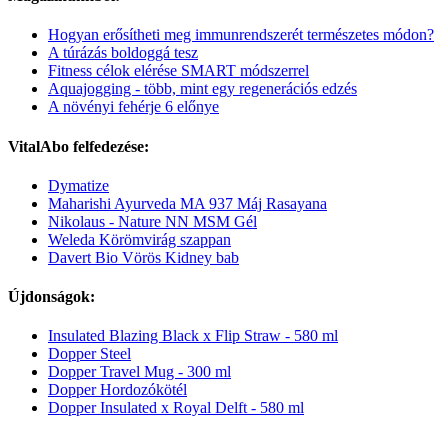
Hogyan erősítheti meg immunrendszerét természetes módon?
A túrázás boldoggá tesz
Fitness célok elérése SMART módszerrel
Aquajogging - több, mint egy regenerációs edzés
A növényi fehérje 6 előnye
VitalAbo felfedezése:
Dymatize
Maharishi Ayurveda MA 937 Máj Rasayana
Nikolaus - Nature NN MSM Gél
Weleda Körömvirág szappan
Davert Bio Vörös Kidney bab
Újdonságok:
Insulated Blazing Black x Flip Straw - 580 ml
Dopper Steel
Dopper Travel Mug - 300 ml
Dopper Hordozókötél
Dopper Insulated x Royal Delft - 580 ml