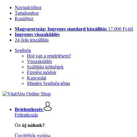
Navigációhoz
Tartalomhoz
Kosárhoz
Magyarország: Ingyenes standard kiszállítás
17.000 Ft-tól
Ingyenes visszaküldés
24 órás kiszállítás
Segítség
Hol van a rendelésem?
Visszaküldés
Szállítási költségek
Fizetési módok
Kapcsolat
Minden Segítség-téma
Bejelentkezés
Feliratkozás
Ön
új nálunk?
Ügyfélfiók nyitása