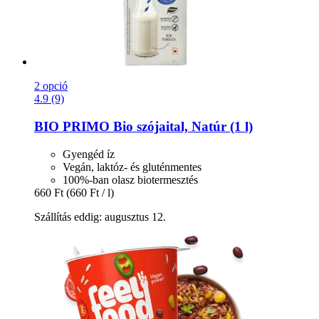
2 opció
4.9 (9)
BIO PRIMO
Bio szójaital, Natúr (1 l)
Gyengéd íz
Vegán, laktóz- és gluténmentes
100%-ban olasz biotermesztés
660 Ft
(660 Ft / l)
Szállítás eddig: augusztus 12.