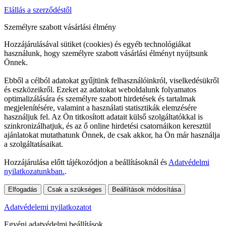
Elállás a szerződéstől
Személyre szabott vásárlási élmény
Hozzájárulásával sütiket (cookies) és egyéb technológiákat
használunk, hogy személyre szabott vásárlási élményt nyújtsunk
Önnek.
Ebből a célból adatokat gyűjtünk felhasználóinkról, viselkedésükről
és eszközeikről. Ezeket az adatokat weboldalunk folyamatos
optimalizálására és személyre szabott hirdetések és tartalmak
megjelenítésére, valamint a használati statisztikák elemzésére
használjuk fel. Az Ön titkosított adatait külső szolgáltatókkal is
szinkronizálhatjuk, és az ő online hirdetési csatornáikon keresztül
ajánlatokat mutathatunk Önnek, de csak akkor, ha Ön már használja
a szolgáltatásaikat.
Hozzájárulása előtt tájékozódjon a beállításoknál és
Adatvédelmi
nyilatkozatunkban.
.
Elfogadás
Csak a szükséges
Beállítások módosítása
Adatvédelemi nyilatkozatot
Egyéni adatvédelmi beállítások