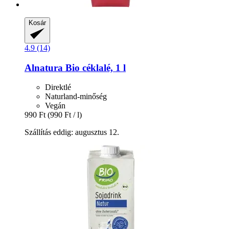
Kosár
4.9 (14)
Alnatura
Bio céklalé, 1 l
Direktlé
Naturland-minőség
Vegán
990 Ft
(990 Ft / l)
Szállítás eddig: augusztus 12.