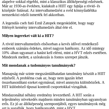
alapelve sokkal régebbi, mint a klasszikus állóképességi edzésnek.
Már az 1930-as években, kialakult a HIIT egy fajtája a rövid- és
középtáv futással. Az intervallumedzést a svéd könnyűatlétika
nemzetközi edzői ismerték fel akkoriban.
A legendás cseh futó Emil Zatopek megesküdött, hogy nagy
fölényét kemény intervallumedzés által érte el.
Milyen ingereket vált ki a HIT?
A rövid intervallumedzés elsősorban a kevés idővel rendelkező
emberek számára érdekes, mivel nagyon hatékony. Az idő mintegy
10% -ában ugyanazt a hatást kell elérni, mint a HVT edzés esetében.
Mindezek mellett, a szórakozás is fontos szerepet játszik.
Mit mondanak a tudományos tanulmányok?
Manapság már szinte megszámlálhatatlan tanulmány készült a HIIT
edzésről. A probléma csak az, hogy nem igazán lehet
összehasonlítani ezeket egymással, mivel annnyira különbözőek. A
HIT különböző típusai kontroll csoportokkal vizsgáltak.
Mindazonáltal néhány eredmény levezethető. A HIT során a
teljesítmény növekedés majdnem minden tanulmányban ugyanolyan
erős. Ez jó az állóképesség szempontjából, egyes tanulmányok még
azt is sugallják, hogy hatékonyabb, mint a HVT.