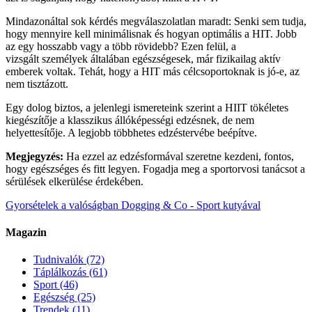
Mindazonáltal sok kérdés megválaszolatlan maradt: Senki sem tudja,
hogy mennyire kell minimálisnak és hogyan optimális a HIT. Jobb
az egy hosszabb vagy a több rövidebb? Ezen felül, a
vizsgált személyek általában egészségesek, már fizikailag aktív
emberek voltak. Tehát, hogy a HIT más célcsoportoknak is jó-e, az
nem tisztázott.
Egy dolog biztos, a jelenlegi ismereteink szerint a HIIT tökéletes
kiegészítője a klasszikus állóképességi edzésnek, de nem
helyettesítője. A legjobb többhetes edzéstervébe beépítve.
Megjegyzés:
Ha ezzel az edzésformával szeretne kezdeni, fontos,
hogy egészséges és fitt legyen. Fogadja meg a sportorvosi tanácsot a
sérülések elkerülése érdekében.
Gyorsételek a valóságban
Dogging & Co - Sport kutyával
Magazin
Tudnivalók
(72)
Táplálkozás
(61)
Sport
(46)
Egészség
(25)
Trendek
(11)