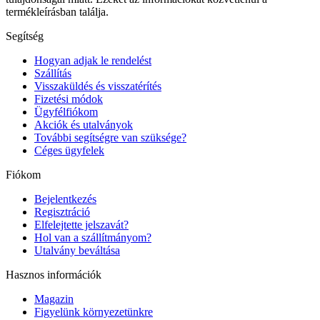
termékleírásban találja.
Segítség
Hogyan adjak le rendelést
Szállítás
Visszaküldés és visszatérítés
Fizetési módok
Ügyfélfiókom
Akciók és utalványok
További segítségre van szüksége?
Céges ügyfelek
Fiókom
Bejelentkezés
Regisztráció
Elfelejtette jelszavát?
Hol van a szállítmányom?
Utalvány beváltása
Hasznos információk
Magazin
Figyelünk környezetünkre