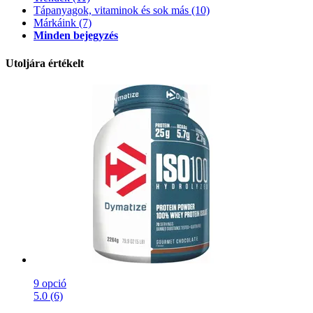
Tápanyagok, vitaminok és sok más
(10)
Márkáink
(7)
Minden bejegyzés
Utoljára értékelt
9 opció
5.0 (6)