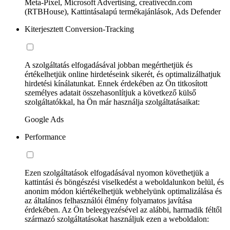
Meta-Pixel, Microsoft Advertising, creativecdn.com
(RTBHouse), Kattintásalapú termékajánlások, Ads Defender
Kiterjesztett Conversion-Tracking
A szolgáltatás elfogadásával jobban megérthetjük és
értékelhetjük online hirdetéseink sikerét, és optimalizálhatjuk
hirdetési kínálatunkat. Ennek érdekében az Ön titkosított
személyes adatait összehasonlítjuk a következő külső
szolgáltatókkal, ha Ön már használja szolgáltatásaikat:
Google Ads
Performance
Ezen szolgáltatások elfogadásával nyomon követhetjük a
kattintási és böngészési viselkedést a weboldalunkon belül, és
anonim módon kiértékelhetjük webhelyünk optimalizálása és
az általános felhasználói élmény folyamatos javítása
érdekében. Az Ön beleegyezésével az alábbi, harmadik féltől
származó szolgáltatásokat használjuk ezen a weboldalon: