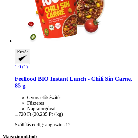
Kosár
1.0 (1)
Feelfood
BIO Instant Lunch -​ Chili Sin Carne,
85 g
Gyors előkészítés
Fűszeres
Napraforgóval
1.720 Ft
(20.235 Ft / kg)
Szállítás eddig: augusztus 12.
Magazinunkból: