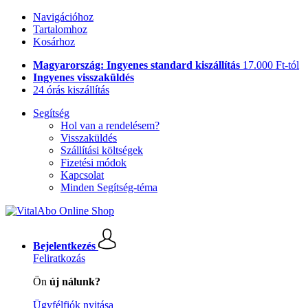
Navigációhoz
Tartalomhoz
Kosárhoz
Magyarország: Ingyenes standard kiszállítás
17.000 Ft-tól
Ingyenes visszaküldés
24 órás kiszállítás
Segítség
Hol van a rendelésem?
Visszaküldés
Szállítási költségek
Fizetési módok
Kapcsolat
Minden Segítség-téma
Bejelentkezés
Feliratkozás
Ön
új nálunk?
Ügyfélfiók nyitása