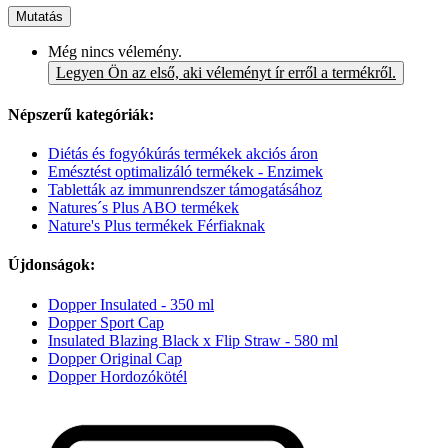
Mutatás
Még nincs vélemény.
Legyen Ön az első, aki véleményt ír erről a termékről.
Népszerű kategóriák:
Diétás és fogyókúrás termékek akciós áron
Emésztést optimalizáló termékek - Enzimek
Tabletták az immunrendszer támogatásához
Natures´s Plus ABO termékek
Nature's Plus termékek Férfiaknak
Újdonságok:
Dopper Insulated - 350 ml
Dopper Sport Cap
Insulated Blazing Black x Flip Straw - 580 ml
Dopper Original Cap
Dopper Hordozókötél