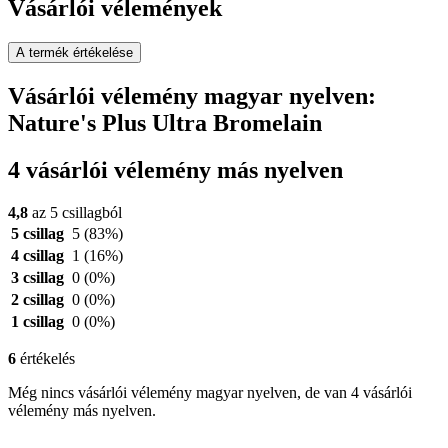
Vásárlói vélemények
A termék értékelése
Vásárlói vélemény magyar nyelven:
Nature's Plus Ultra Bromelain
4 vásárlói vélemény más nyelven
4,8
az 5 csillagból
5 csillag
5
(83%)
4 csillag
1
(16%)
3 csillag
0
(0%)
2 csillag
0
(0%)
1 csillag
0
(0%)
6
értékelés
Még nincs vásárlói vélemény magyar nyelven, de van 4 vásárlói
vélemény más nyelven.