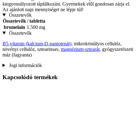
kiegyensúlyozott táplálkozást. Gyermekek elől gondosan zárja el.
Az ajánlott napi mennyiséget ne lépje túl!
Összetevők
Összetevők
/ tabletta
bromelain
1.500 mg
Összetevők
B5-vitamin (kalcium-D-pantotenát)
, mikrokristályos cellulóz,
növényi cellulóz, sztearinsav,
magnézium-sztearát
, gyógyszerészeti
máz (fagyanta)
Jogi információk
Kapcsolódó termékek