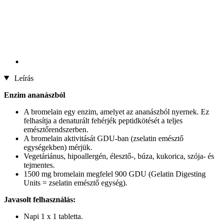
Leírás
Enzim ananászból
A bromelain egy enzim, amelyet az ananászból nyernek. Ez
felhasítja a denaturált fehérjék peptidkötését a teljes
emésztőrendszerben.
A bromelain aktivitását GDU-ban (zselatin emésztő
egységekben) mérjük.
Vegetáriánus, hipoallergén, élesztő-, búza, kukorica, szója- és
tejmentes.
1500 mg bromelain megfelel 900 GDU (Gelatin Digesting
Units = zselatin emésztő egység).
Javasolt felhasználás:
Napi 1 x 1 tabletta.