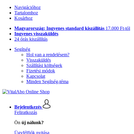
Navigációhoz
Tartalomhoz
Kosárhoz
Magyarország: Ingyenes standard kiszállítás
17.000 Ft-tól
Ingyenes visszaküldés
24 órás kiszállítás
Segítség
Hol van a rendelésem?
Visszaküldés
Szállítási költségek
Fizetési módok
Kapcsolat
Minden Segítség-téma
Bejelentkezés
Feliratkozás
Ön
új nálunk?
Ügyfélfiók nyitása