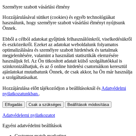
Személyre szabott vásárlási élmény
Hozzájárulásával sütiket (cookies) és egyéb technológiákat
használunk, hogy személyre szabott vásárlási élményt nyújtsunk
Önnek.
Ebből a célból adatokat gyűjtünk felhasználóinkról, viselkedésükről
és eszközeikről. Ezeket az adatokat weboldalunk folyamatos
optimalizálására és személyre szabott hirdetések és tartalmak
megjelenítésére, valamint a használati statisztikák elemzésére
használjuk fel. Az Ön titkosított adatait külső szolgáltatókkal is
szinkronizálhatjuk, és az ő online hirdetési csatornáikon keresztül
ajánlatokat mutathatunk Önnek, de csak akkor, ha Ön már használja
a szolgáltatásaikat.
Hozzájárulása előtt tájékozódjon a beállításoknál és
Adatvédelmi
nyilatkozatunkban.
.
Elfogadás
Csak a szükséges
Beállítások módosítása
Adatvédelemi nyilatkozatot
Egyéni adatvédelmi beállítások
Customer match marketing