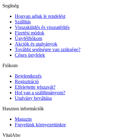
Segítség
Hogyan adjak le rendelést
Szállítás
Visszaküldés és visszatérítés
Fizetési módok
Ügyfélfiókom
Akciók és utalványok
További segítségre van szüksége?
Céges ügyfelek
Fiókom
Bejelentkezés
Regisztráció
Elfelejtette jelszavát?
Hol van a szállítmányom?
Utalvány beváltása
Hasznos információk
Magazin
Figyelünk környezetünkre
VitalAbo