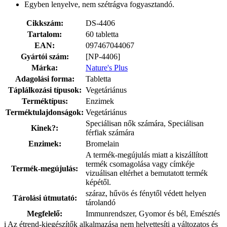
Egyben lenyelve, nem szétrágva fogyasztandó.
Cikkszám:
DS-4406
Tartalom:
60 tabletta
EAN:
097467044067
Gyártói szám:
[NP-4406]
Márka:
Nature's Plus
Adagolási forma:
Tabletta
Táplálkozási típusok:
Vegetáriánus
Terméktípus:
Enzimek
Terméktulajdonságok:
Vegetáriánus
Speciálisan nők számára, Speciálisan
Kinek?:
férfiak számára
Enzimek:
Bromelain
A termék-megújulás miatt a kiszállított
termék csomagolása vagy címkéje
Termék-megújulás:
vizuálisan eltérhet a bemutatott termék
képétől.
száraz, hűvös és fénytől védett helyen
Tárolási útmutató:
tárolandó
Megfelelő:
Immunrendszer, Gyomor és bél, Emésztés
i
Az étrend-kiegészítők alkalmazása nem helyettesíti a változatos és