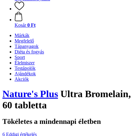
Kosár
0 Ft
Márkák
Megfelelő
Tápanyagok
Diéta és fogyás
Sport
Élelmiszer
Testápolók
Ajándékok
Akciók
Nature's Plus
Ultra Bromelain,
60 tabletta
Tökéletes a mindennapi életben
6 Eddigi értékelés