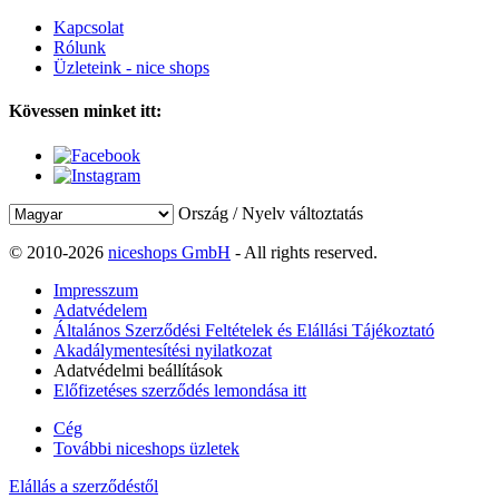
Kapcsolat
Rólunk
Üzleteink - nice shops
Kövessen minket itt:
Ország / Nyelv változtatás
© 2010-2026
niceshops GmbH
- All rights reserved.
Impresszum
Adatvédelem
Általános Szerződési Feltételek és Elállási Tájékoztató
Akadálymentesítési nyilatkozat
Adatvédelmi beállítások
Előfizetéses szerződés lemondása itt
Cég
További niceshops üzletek
Elállás a szerződéstől