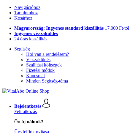
Navigációhoz
Tartalomhoz
Kosárhoz
Magyarország: Ingyenes standard kiszállítás
17.000 Ft-tól
Ingyenes visszaküldés
24 órás kiszállítás
Segítség
Hol van a rendelésem?
Visszaküldés
Szállítási költségek
Fizetési módok
Kapcsolat
Minden Segítség-téma
Bejelentkezés
Feliratkozás
Ön
új nálunk?
Ügyfélfiók nyitása