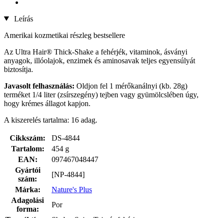
Leírás
Amerikai kozmetikai részleg bestsellere
Az Ultra Hair® Thick-Shake a fehérjék, vitaminok, ásványi
anyagok, illóolajok, enzimek és aminosavak teljes egyensúlyát
biztosítja.
Javasolt felhasználás:
Oldjon fel 1 mérőkanálnyi (kb. 28g)
terméket 1/4 liter (zsírszegény) tejben vagy gyümölcslében úgy,
hogy krémes állagot kapjon.
A kiszerelés tartalma: 16 adag.
Cikkszám:
DS-4844
Tartalom:
454 g
EAN:
097467048447
Gyártói
[NP-4844]
szám:
Márka:
Nature's Plus
Adagolási
Por
forma: