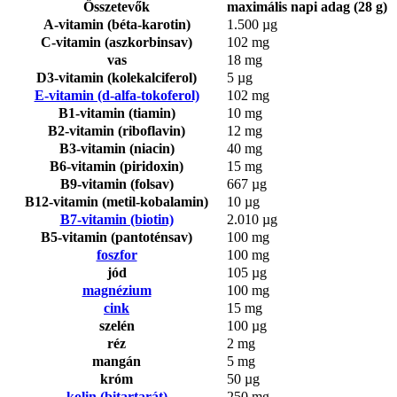
Összetevők
maximális napi adag (28 g)
A-vitamin (béta-karotin)
1.500 µg
C-vitamin (aszkorbinsav)
102 mg
vas
18 mg
D3-vitamin (kolekalciferol)
5 µg
E-vitamin (d-alfa-tokoferol)
102 mg
B1-vitamin (tiamin)
10 mg
B2-vitamin (riboflavin)
12 mg
B3-vitamin (niacin)
40 mg
B6-vitamin (piridoxin)
15 mg
B9-vitamin (folsav)
667 µg
B12-vitamin (metil-kobalamin)
10 µg
B7-vitamin (biotin)
2.010 µg
B5-vitamin (pantoténsav)
100 mg
foszfor
100 mg
jód
105 µg
magnézium
100 mg
cink
15 mg
szelén
100 µg
réz
2 mg
mangán
5 mg
króm
50 µg
kolin (bitartarát)
250 mg