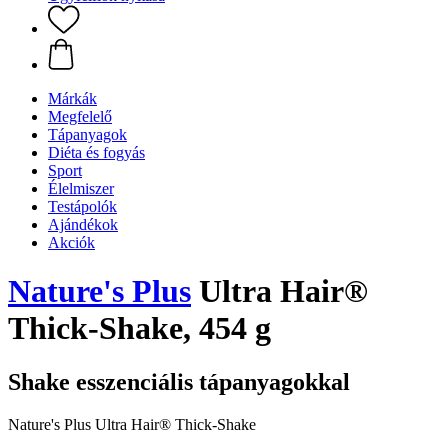
Márkák
Megfelelő
Tápanyagok
Diéta és fogyás
Sport
Élelmiszer
Testápolók
Ajándékok
Akciók
Nature's Plus
Ultra Hair®
Thick-Shake, 454 g
Shake esszenciális tápanyagokkal
Nature's Plus Ultra Hair® Thick-Shake