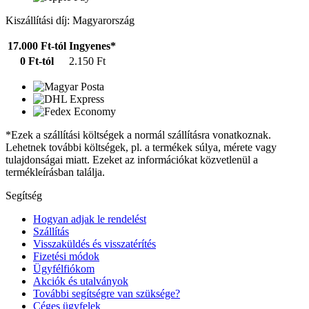
Kiszállítási díj: Magyarország
17.000 Ft-tól
Ingyenes*
0 Ft-tól
2.150 Ft
*Ezek a szállítási költségek a normál szállításra vonatkoznak.
Lehetnek további költségek, pl. a termékek súlya, mérete vagy
tulajdonságai miatt. Ezeket az információkat közvetlenül a
termékleírásban találja.
Segítség
Hogyan adjak le rendelést
Szállítás
Visszaküldés és visszatérítés
Fizetési módok
Ügyfélfiókom
Akciók és utalványok
További segítségre van szüksége?
Céges ügyfelek