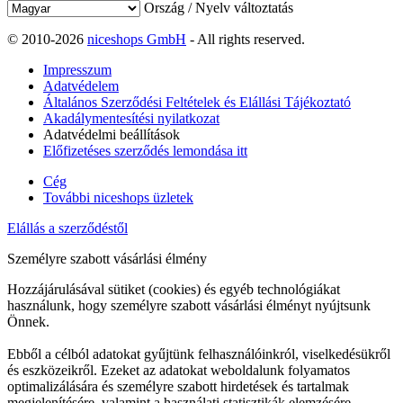
Ország / Nyelv változtatás
© 2010-2026
niceshops GmbH
- All rights reserved.
Impresszum
Adatvédelem
Általános Szerződési Feltételek és Elállási Tájékoztató
Akadálymentesítési nyilatkozat
Adatvédelmi beállítások
Előfizetéses szerződés lemondása itt
Cég
További niceshops üzletek
Elállás a szerződéstől
Személyre szabott vásárlási élmény
Hozzájárulásával sütiket (cookies) és egyéb technológiákat
használunk, hogy személyre szabott vásárlási élményt nyújtsunk
Önnek.
Ebből a célból adatokat gyűjtünk felhasználóinkról, viselkedésükről
és eszközeikről. Ezeket az adatokat weboldalunk folyamatos
optimalizálására és személyre szabott hirdetések és tartalmak
megjelenítésére, valamint a használati statisztikák elemzésére