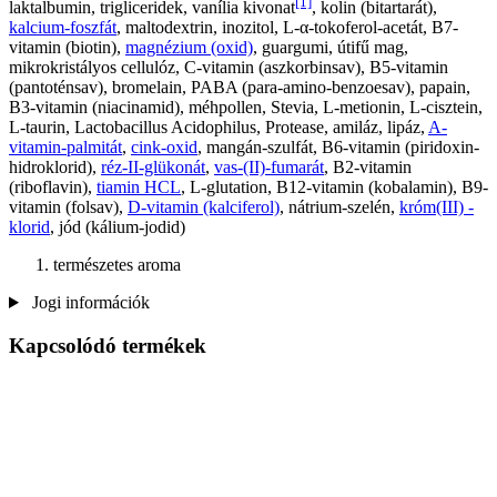
[1]
laktalbumin, trigliceridek, vanília kivonat
, kolin (bitartarát),
kalcium-foszfát
, maltodextrin, inozitol, L-α-tokoferol-acetát, B7-
vitamin (biotin),
magnézium (oxid)
, guargumi, útifű mag,
mikrokristályos cellulóz, C-vitamin (aszkorbinsav), B5-vitamin
(pantoténsav), bromelain, PABA (para-amino-benzoesav), papain,
B3-vitamin (niacinamid), méhpollen, Stevia, L-metionin, L-cisztein,
L-taurin, Lactobacillus Acidophilus, Protease, amiláz, lipáz,
A-
vitamin-palmitát
,
cink-oxid
, mangán-szulfát, B6-vitamin (piridoxin-
hidroklorid),
réz-II-glükonát
,
vas-(II)-fumarát
, B2-vitamin
(riboflavin),
tiamin HCL
, L-glutation, B12-vitamin (kobalamin), B9-
vitamin (folsav),
D-vitamin (kalciferol)
, nátrium-szelén,
króm(III) -
klorid
, jód (kálium-jodid)
természetes aroma
Jogi információk
Kapcsolódó termékek