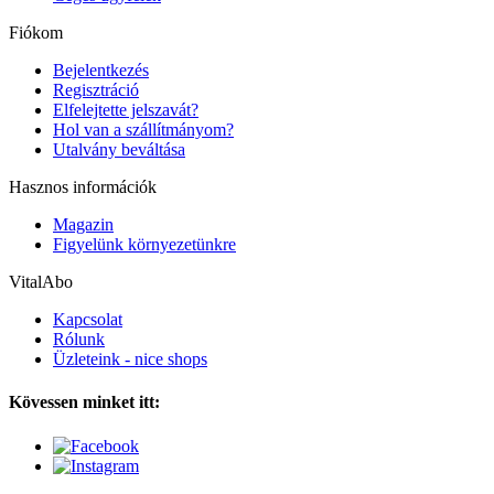
Fiókom
Bejelentkezés
Regisztráció
Elfelejtette jelszavát?
Hol van a szállítmányom?
Utalvány beváltása
Hasznos információk
Magazin
Figyelünk környezetünkre
VitalAbo
Kapcsolat
Rólunk
Üzleteink - nice shops
Kövessen minket itt: