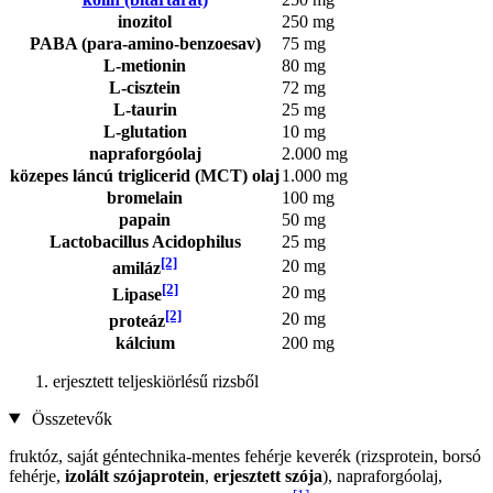
inozitol
250 mg
PABA (para-amino-benzoesav)
75 mg
L-metionin
80 mg
L-cisztein
72 mg
L-taurin
25 mg
L-glutation
10 mg
napraforgóolaj
2.000 mg
közepes láncú triglicerid (MCT) olaj
1.000 mg
bromelain
100 mg
papain
50 mg
Lactobacillus Acidophilus
25 mg
[2]
20 mg
amiláz
[2]
20 mg
Lipase
[2]
20 mg
proteáz
kálcium
200 mg
erjesztett teljeskiörlésű rizsből
Összetevők
fruktóz, saját géntechnika-mentes fehérje keverék (rizsprotein, borsó
fehérje,
izolált szójaprotein
,
erjesztett szója
), napraforgóolaj,