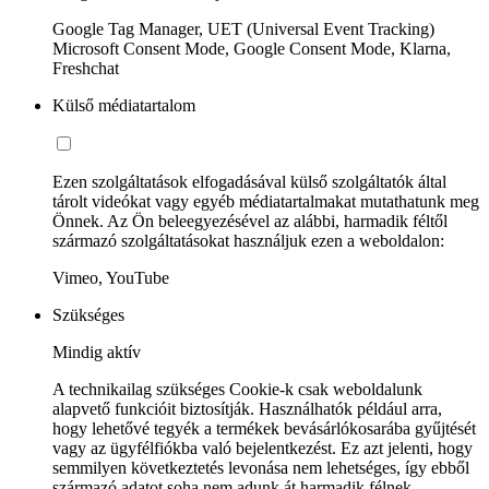
Google Tag Manager, UET (Universal Event Tracking)
Microsoft Consent Mode, Google Consent Mode, Klarna,
Freshchat
Külső médiatartalom
Ezen szolgáltatások elfogadásával külső szolgáltatók által
tárolt videókat vagy egyéb médiatartalmakat mutathatunk meg
Önnek. Az Ön beleegyezésével az alábbi, harmadik féltől
származó szolgáltatásokat használjuk ezen a weboldalon:
Vimeo, YouTube
Szükséges
Mindig aktív
A technikailag szükséges Cookie-k csak weboldalunk
alapvető funkcióit biztosítják. Használhatók például arra,
hogy lehetővé tegyék a termékek bevásárlókosarába gyűjtését
vagy az ügyfélfiókba való bejelentkezést. Ez azt jelenti, hogy
semmilyen következtetés levonása nem lehetséges, így ebből
származó adatot soha nem adunk át harmadik félnek.