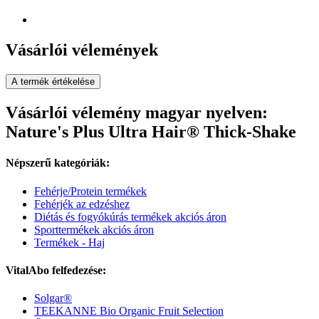
Vásárlói vélemények
A termék értékelése
Vásárlói vélemény magyar nyelven:
Nature's Plus Ultra Hair® Thick-Shake
Népszerű kategóriák:
Fehérje/Protein termékek
Fehérjék az edzéshez
Diétás és fogyókúrás termékek akciós áron
Sporttermékek akciós áron
Termékek - Haj
VitalAbo felfedezése:
Solgar®
TEEKANNE Bio Organic Fruit Selection