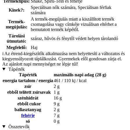
Terméktípus:
Shake, Spiru-Tein és fehérje
Speciálisan nők számára, Speciálisan férfiak
Kinek?:
számára
A termék-megújulás miatt a kiszállított termék
Termék-
csomagolása vagy címkéje vizuálisan eltérhet a
megújulás:
bemutatott termék képétől.
Tárolási
száraz, hűvös és fénytől védett helyen tárolandó
útmutató:
Megfelelő:
Haj
i
Az étrend-kiegészítők alkalmazása nem helyettesíti a változatos és
kiegyensúlyozott táplálkozást. Gyermekek elől gondosan zárja el.
Az ajánlott napi mennyiséget ne lépje túl!
Tápérték
Tápérték
maximális napi adag (28 g)
energia tartalom / energia
461 / 110 kj / kcal
zsír
2 g
ebből telített zsírsavak
1 g
szénhidrát
16 g
ebből cukor
9 g
ballasztanyag
2 g
fehérje
7 g
só
0 g
Összetevők