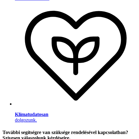
Klímatudatosan
dolgozunk.
További segítségre van szüksége rendelésével kapcsolatban?
Szívesen válaszolunk kérdéseire.