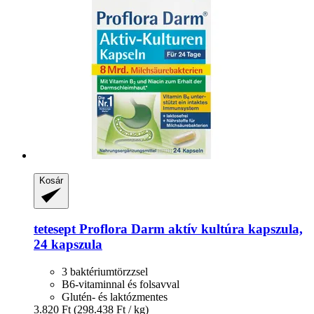
Kosár
tetesept
Proflora Darm aktív kultúra kapszula,
24 kapszula
3 baktériumtörzzsel
B6-vitaminnal és folsavval
Glutén- és laktózmentes
3.820 Ft
(298.438 Ft / kg)