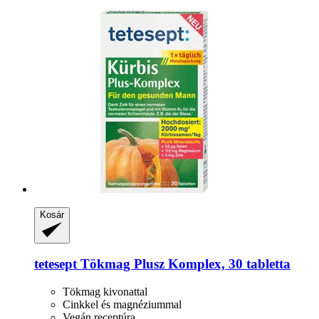
Kosár
tetesept
Tökmag Plusz Komplex, 30 tabletta
Tökmag kivonattal
Cinkkel és magnéziummal
Vegán receptúra