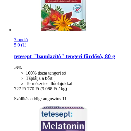
3 opció
5.0 (1)
tetesept
"Izomlazító" tengeri fürdősó, 80 g
-6%
100% tiszta tengeri só
Táplálja a bőrt
Természetes illóolajokkal
727 Ft
770 Ft
(9.088 Ft / kg)
Szállítás eddig: augusztus 11.