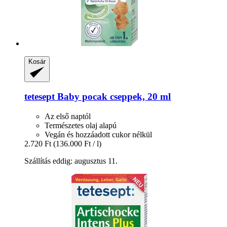
Kosár
tetesept
Baby pocak cseppek, 20 ml
Az első naptól
Természetes olaj alapú
Vegán és hozzáadott cukor nélkül
2.720 Ft
(136.000 Ft / l)
Szállítás eddig: augusztus 11.