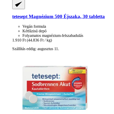
tetesept
Magnézium 500 Éjszaka, 30 tabletta
Vegán formula
Kétfázisú depó
Folyamatos magnézium-felszabadulás
1.910 Ft
(44.836 Ft / kg)
Szállítás eddig: augusztus 11.