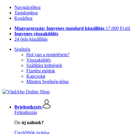
Navigációhoz
Tartalomhoz
Kosárhoz
Magyarország: Ingyenes standard kiszállítás
17.000 Ft-tól
Ingyenes visszaküldés
24 órás kiszállítás
Segítség
Hol van a rendelésem?
Visszaküldés
Szállítási költségek
Fizetési módok
Kapcsolat
Minden Segítség-téma
Bejelentkezés
Feliratkozás
Ön
új nálunk?
Ügyfélfiók nyitása