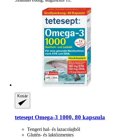
Kosár
tetesept
Omega-​3 1000, 80 kapszula
Tengeri hal- és lazacolajból
Glutén- és laktózmentes