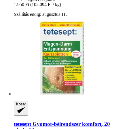
1.950 Ft
(102.094 Ft / kg)
Szállítás eddig: augusztus 11.
Kosár
tetesept
Gyomor-​bélrendszer komfort, 20