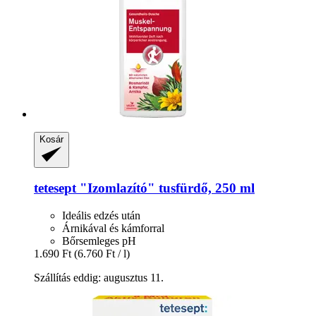
Kosár
tetesept
"Izomlazító" tusfürdő, 250 ml
Ideális edzés után
Árnikával és kámforral
Bőrsemleges pH
1.690 Ft
(6.760 Ft / l)
Szállítás eddig: augusztus 11.