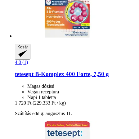
Kosár
4.0 (1)
tetesept
B-​Komplex 400 Forte, 7,50 g
Magas dózisú
Vegán receptúra
Napi 1 tabletta
1.720 Ft
(229.333 Ft / kg)
Szállítás eddig: augusztus 11.