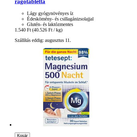
rágótabletta
Lágy gyógynövényes íz
Édeskömény- és csillagánizsolajjal
Glutén- és laktózmentes
1.540 Ft
(40.526 Ft / kg)
Szállítás eddig: augusztus 11.
Kosár