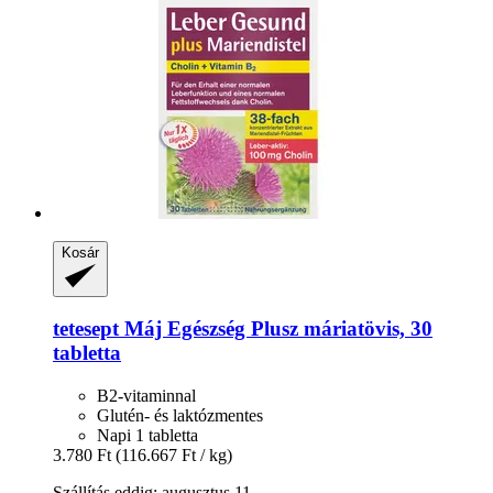
Kosár
tetesept
Máj Egészség Plusz máriatövis, 30
tabletta
B2-vitaminnal
Glutén- és laktózmentes
Napi 1 tabletta
3.780 Ft
(116.667 Ft / kg)
Szállítás eddig: augusztus 11.