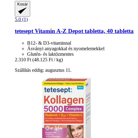
Kosár
5.0 (1)
tetesept
Vitamin A-​Z Depot tabletta, 40 tabletta
B12- & D3-vitaminnal
Ásványi anyagokkal és nyomelemekkel
Glutén- és laktózmentes
2.310 Ft
(48.125 Ft / kg)
Szállítás eddig: augusztus 11.