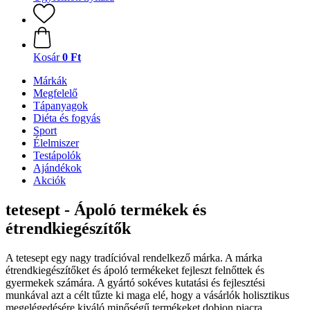
Kosár
0 Ft
Márkák
Megfelelő
Tápanyagok
Diéta és fogyás
Sport
Élelmiszer
Testápolók
Ajándékok
Akciók
tetesept - Ápoló termékek és
étrendkiegészítők
A tetesept egy nagy tradícióval rendelkező márka. A márka
étrendkiegészítőket és ápoló termékeket fejleszt felnőttek és
gyermekek számára. A gyártó sokéves kutatási és fejlesztési
munkával azt a célt tűzte ki maga elé, hogy a vásárlók holisztikus
megelégedésére kiváló minőségű termékeket dobjon piacra.