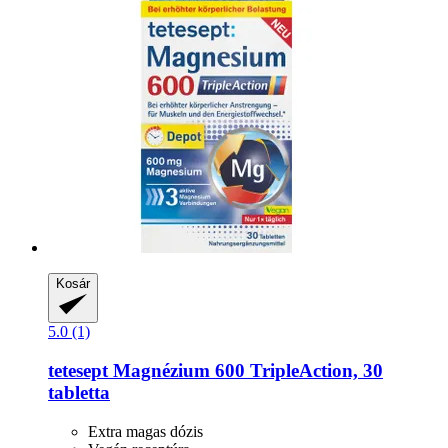
Kosár
5.0 (1)
tetesept
Magnézium 600 TripleAction, 30
tabletta
Extra magas dózis