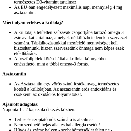
természetes D3-vitamint tartalmaz.
Az EU-ban engedélyezett maximális napi mennyiség 4 mg
asztaxantin.
Miért olyan értékes a krillolaj?
A krillolaj a telítetlen zsírsavak csoportjába tartozó omega-3
zsírsavakat tartalmaz, amelyek nélkülözhetetlenek a szervezet
számára. Táplálkozásunkkal megfelelő mennyiséget kell
biztosítanunk, hiszen szervezetünk önmaga nem képes ezek
előállítására.
A foszfolipidek kötései által a krillolaj könnyebben
emészthető, mint a többi omega-3 forrás.
Asztaxantin
Az Asztaxantin egy vörös színű festékanyag, természetes
kötésű a krillolajban. Az asztaxantin erős antioxidáns és
csökkenti az oxidációs folyamatokat.
Ajánlott adagolás:
Naponta 1 - 2 kapszula étkezés közben.
Terhes és szoptató nők számára is alkalmas
Nem szedhető héjas állat és hal allergia esetén!
Hűvös és száraz helyen - szobahőmérséklet felett ne -