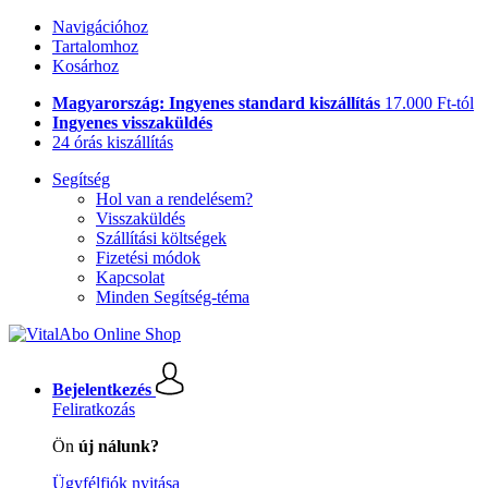
Navigációhoz
Tartalomhoz
Kosárhoz
Magyarország: Ingyenes standard kiszállítás
17.000 Ft-tól
Ingyenes visszaküldés
24 órás kiszállítás
Segítség
Hol van a rendelésem?
Visszaküldés
Szállítási költségek
Fizetési módok
Kapcsolat
Minden Segítség-téma
Bejelentkezés
Feliratkozás
Ön
új nálunk?
Ügyfélfiók nyitása