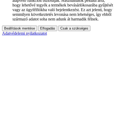
alapvető funkcióit biztosítják. Használhatók például arra,
hogy lehetővé tegyék a termékek bevásárlókosarába gyűjtését
vagy az ügyfélfiókba való bejelentkezést. Ez azt jelenti, hogy
semmilyen következtetés levonása nem lehetséges, így ebből
származó adatot soha nem adunk át harmadik félnek.
Beállítások mentése
Elfogadás
Csak a szükséges
Adatvédelemi nyilatkozatot