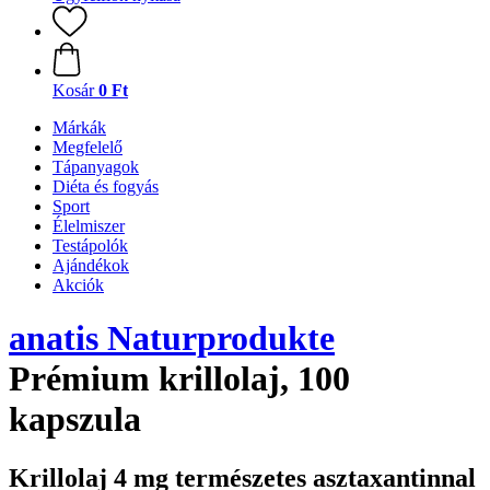
Kosár
0 Ft
Márkák
Megfelelő
Tápanyagok
Diéta és fogyás
Sport
Élelmiszer
Testápolók
Ajándékok
Akciók
anatis Naturprodukte
Prémium krillolaj, 100
kapszula
Krillolaj 4 mg természetes asztaxantinnal