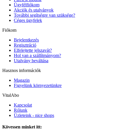
Ügyfélfiókom
Akciók és utalványok
További segítségre van szüksége?
Céges ügyfelek
Fiókom
Bejelentkezés
Regisztráció
Elfelejtette jelszavát?
Hol van a szállítmányom?
Utalvány beváltása
Hasznos információk
Magazin
Figyelünk környezetünkre
VitalAbo
Kapcsolat
Rólunk
Üzleteink - nice shops
Kövessen minket itt: