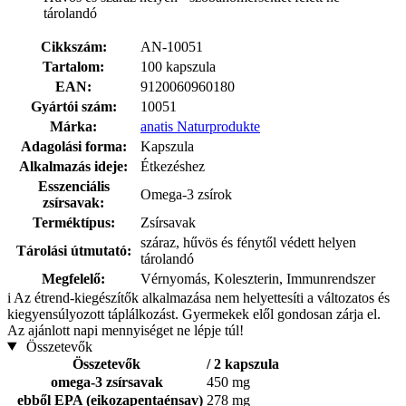
tárolandó
Cikkszám:
AN-10051
Tartalom:
100 kapszula
EAN:
9120060960180
Gyártói szám:
10051
Márka:
anatis Naturprodukte
Adagolási forma:
Kapszula
Alkalmazás ideje:
Étkezéshez
Esszenciális
Omega-3 zsírok
zsírsavak:
Terméktípus:
Zsírsavak
száraz, hűvös és fénytől védett helyen
Tárolási útmutató:
tárolandó
Megfelelő:
Vérnyomás, Koleszterin, Immunrendszer
i
Az étrend-kiegészítők alkalmazása nem helyettesíti a változatos és
kiegyensúlyozott táplálkozást. Gyermekek elől gondosan zárja el.
Az ajánlott napi mennyiséget ne lépje túl!
Összetevők
Összetevők
/ 2 kapszula
omega-3 zsírsavak
450 mg
ebből EPA (eikozapentaénsav)
278 mg