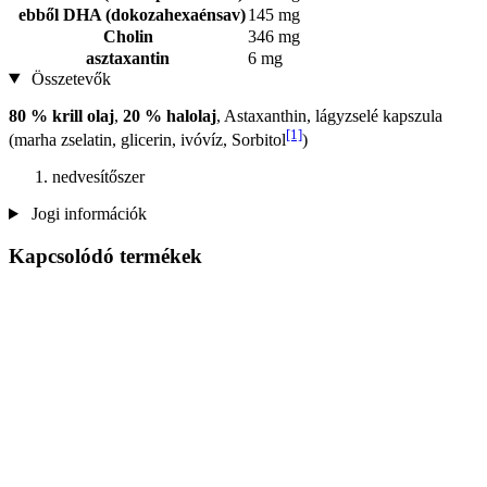
ebből DHA (dokozahexaénsav)
145 mg
Cholin
346 mg
asztaxantin
6 mg
Összetevők
80 % krill olaj
,
20 % halolaj
, Astaxanthin, lágyzselé kapszula
[1]
(marha zselatin, glicerin, ivóvíz, Sorbitol
)
nedvesítőszer
Jogi információk
Kapcsolódó termékek