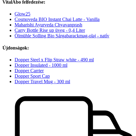
VitalAbo felfedezése:
Glow25
Cosmoveda BIO Instant Chai Latte - Vanilla
Maharishi Ayurveda Chyavanprash
Carry Bottle Rise up üveg - 0,4 Liter
Ölmühle Solling Bio Sárgabarackmag-olaj - natív
Újdonságok:
Dopper Steel x Flip Straw white - 490 ml
Dopper Insulated - 1000 ml
Dopper Carrier
Dopper Sport Cap
Dopper Travel Mug - 300 ml