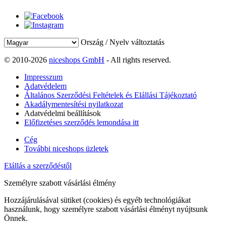
Ország / Nyelv változtatás
© 2010-2026
niceshops GmbH
- All rights reserved.
Impresszum
Adatvédelem
Általános Szerződési Feltételek és Elállási Tájékoztató
Akadálymentesítési nyilatkozat
Adatvédelmi beállítások
Előfizetéses szerződés lemondása itt
Cég
További niceshops üzletek
Elállás a szerződéstől
Személyre szabott vásárlási élmény
Hozzájárulásával sütiket (cookies) és egyéb technológiákat
használunk, hogy személyre szabott vásárlási élményt nyújtsunk
Önnek.