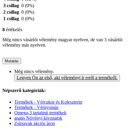
3 csillag
0
(0%)
2 csillag
0
(0%)
1 csillag
0
(0%)
8
értékelés
Még nincs vásárlói vélemény magyar nyelven, de van 3 vásárlói
vélemény más nyelven.
Mutatás
Még nincs vélemény.
Legyen Ön az első, aki véleményt ír erről a termékről.
Népszerű kategóriák:
Termékek - Vércukor és Koleszterin
Termékek - Vérnyomás
Omega-3 tartalmú termékek
anatis Növényi kivonatok
Zsírsavak akciós áron