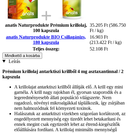
anatis Naturprodukte Prémium krillolaj,
35.205 Ft
(586.750
100 kapszula
Ft / kg)
anatis Naturprodukte BIO Csillagánizs,
16.903 Ft
180 kapszula
(213.422 Ft / kg)
Teljes összeg:
52.108 Ft
Mindkettő a kosárba
Leírás
Prémium krillolaj antarktiszi krillből 4 mg asztaxantinnal / 2
kapszula
A krillolajat antarktiszi krillből állítják elő. A krill egy mini
garnéla. A krill nagy rajokban él, gyorsan szaporodik és a
legeredményesebb állati populáció világszerte. Nem
ragadozó, növényi mikroalgákkal táplálkozik, így zsírjában
nem halmozódnak fel környezeti toxinok.
Halászatuk az antarktiszi vizekben szigorúan korlátozott, az
engedélyezett mennyiség egy tizedét lehet betakarítani és
ennek megint csak egytizedét lehet az étrend-kiegészítők
előállítására fordítani. A krillolaj minimális mennyiségű