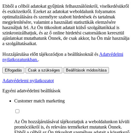
Ebből a célból adatokat gyűjtünk felhasználóinkról, viselkedésükről
és eszközeikről. Ezeket az adatokat weboldalunk folyamatos
optimalizálására és személyre szabott hirdetések és tartalmak
megjelenítésére, valamint a használati statisztikák elemzésére
használjuk fel. Az Ön titkosított adatait külső szolgáltatókkal is
szinkronizálhatjuk, és az ő online hirdetési csatornáikon keresztül
ajánlatokat mutathatunk Önnek, de csak akkor, ha Ön már használja
a szolgáltatásaikat.
Hozzájárulása előtt tájékozódjon a beállításoknál és
Adatvédelmi
nyilatkozatunkban.
.
Elfogadás
Csak a szükséges
Beállítások módosítása
Adatvédelemi nyilatkozatot
Egyéni adatvédelmi beállítások
Customer match marketing
Az Ön hozzájárulásával tájékoztatjuk a weboldalunkon kívüli
promóciókról is, és releváns termékeket mutatunk Önnek.
Ebből a célból az Ön titkosított személyes adatait a következő