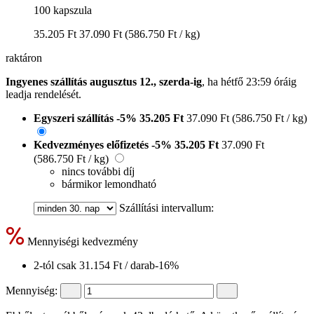
100 kapszula
35.205 Ft
37.090 Ft
(586.750 Ft / kg)
raktáron
Ingyenes szállítás augusztus 12., szerda-ig
, ha
hétfő 23:59 óráig
leadja rendelését.
Egyszeri szállítás
-5%
35.205 Ft
37.090 Ft
(586.750 Ft / kg)
Kedvezményes előfizetés
-5%
35.205 Ft
37.090 Ft
(586.750 Ft / kg)
nincs további díj
bármikor lemondható
Szállítási intervallum:
Mennyiségi kedvezmény
2-tól csak
31.154 Ft
/ darab
-16%
Mennyiség: