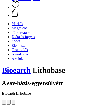
Márkák
Megfelelő
Tápanyagok
Diéta és fogyás
Sport
Élelmiszer
Testápolók
Ajándékok
Akciók
Bioearth
Lithobase
A sav-bázis-egyensúlyért
Bioearth Lithobase