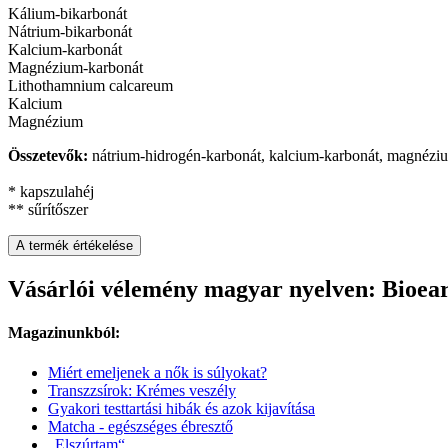
Kálium-bikarbonát
Nátrium-bikarbonát
Kalcium-karbonát
Magnézium-karbonát
Lithothamnium calcareum
Kalcium
Magnézium
Összetevők:
nátrium-hidrogén-karbonát, kalcium-karbonát, magnézium
* kapszulahéj
** sűrítőszer
A termék értékelése
Vásárlói vélemény magyar nyelven: Bioear
Magazinunkból:
Miért emeljenek a nők is súlyokat?
Transzzsírok: Krémes veszély
Gyakori testtartási hibák és azok kijavítása
Matcha - egészséges ébresztő
„Elszúrtam“