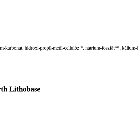
-karbonát, hidroxi-propil-metil-cellulóz *, nátrium-foszfát**, kálium
th Lithobase