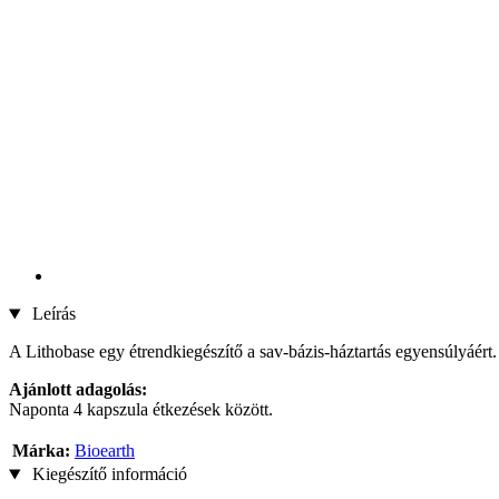
Leírás
A Lithobase egy étrendkiegészítő a sav-bázis-háztartás egyensúlyáért.
Ajánlott adagolás:
Naponta 4 kapszula étkezések között.
Márka:
Bioearth
Kiegészítő információ