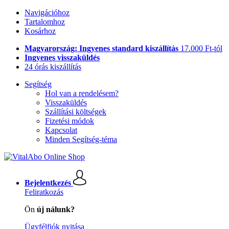
Navigációhoz
Tartalomhoz
Kosárhoz
Magyarország: Ingyenes standard kiszállítás
17.000 Ft-tól
Ingyenes visszaküldés
24 órás kiszállítás
Segítség
Hol van a rendelésem?
Visszaküldés
Szállítási költségek
Fizetési módok
Kapcsolat
Minden Segítség-téma
Bejelentkezés
Feliratkozás
Ön
új nálunk?
Ügyfélfiók nyitása