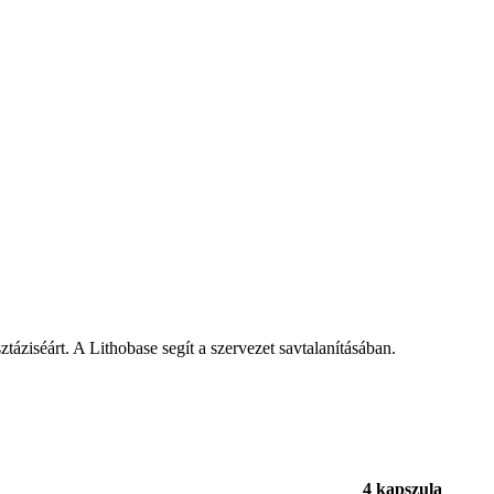
táziséárt. A Lithobase segít a szervezet savtalanításában.
4 kapszula