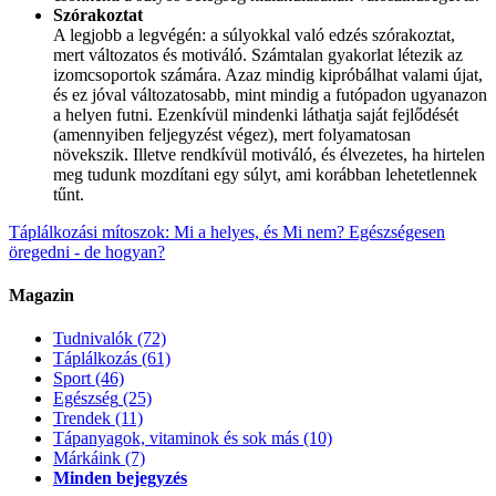
Szórakoztat
A legjobb a legvégén: a súlyokkal való edzés szórakoztat,
mert változatos és motiváló. Számtalan gyakorlat létezik az
izomcsoportok számára. Azaz mindig kipróbálhat valami újat,
és ez jóval változatosabb, mint mindig a futópadon ugyanazon
a helyen futni. Ezenkívül mindenki láthatja saját fejlődését
(amennyiben feljegyzést végez), mert folyamatosan
növekszik. Illetve rendkívül motiváló, és élvezetes, ha hirtelen
meg tudunk mozdítani egy súlyt, ami korábban lehetetlennek
tűnt.
Táplálkozási mítoszok: Mi a helyes, és Mi nem?
Egészségesen
öregedni - de hogyan?
Magazin
Tudnivalók
(72)
Táplálkozás
(61)
Sport
(46)
Egészség
(25)
Trendek
(11)
Tápanyagok, vitaminok és sok más
(10)
Márkáink
(7)
Minden bejegyzés