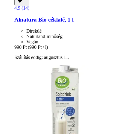
4.9 (14)
Alnatura
Bio céklalé, 1 l
Direktlé
Naturland-minőség
Vegán
990 Ft
(990 Ft / l)
Szállítás eddig: augusztus 11.