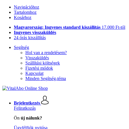
Navigációhoz
Tartalomhoz
Kosárhoz
Magyarország: Ingyenes standard kiszállítás
17.000 Ft-tól
Ingyenes visszaküldés
24 órás kiszállítás
Segítség
Hol van a rendelésem?
Visszaküldés
Szállítási költségek
Fizetési módok
Kapcsolat
Minden Segítség-téma
Bejelentkezés
Feliratkozás
Ön
új nálunk?
Ügyfélfiók nyitása