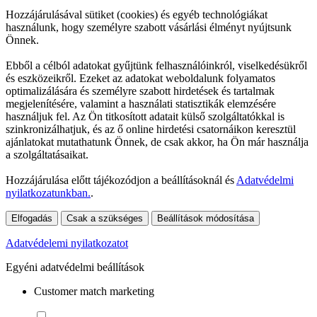
Hozzájárulásával sütiket (cookies) és egyéb technológiákat
használunk, hogy személyre szabott vásárlási élményt nyújtsunk
Önnek.
Ebből a célból adatokat gyűjtünk felhasználóinkról, viselkedésükről
és eszközeikről. Ezeket az adatokat weboldalunk folyamatos
optimalizálására és személyre szabott hirdetések és tartalmak
megjelenítésére, valamint a használati statisztikák elemzésére
használjuk fel. Az Ön titkosított adatait külső szolgáltatókkal is
szinkronizálhatjuk, és az ő online hirdetési csatornáikon keresztül
ajánlatokat mutathatunk Önnek, de csak akkor, ha Ön már használja
a szolgáltatásaikat.
Hozzájárulása előtt tájékozódjon a beállításoknál és
Adatvédelmi
nyilatkozatunkban.
.
Elfogadás
Csak a szükséges
Beállítások módosítása
Adatvédelemi nyilatkozatot
Egyéni adatvédelmi beállítások
Customer match marketing