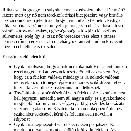
Ritka eset, hogy egy nő súlyokat emel az edzőteremben. De miért?
Azért, mert egy nő nem törekszik óriási bicepszekre vagy brutális
hasizmomra, nem jelenti azt, hogy nem tud súlyt emelni. Pedig a
nők számára is számos előnnyel - pl. megszabadulás a hason levő
zsírtól, stresszmentesítés, egészségesség, stb. - jár a klasszikus
súlyemelés. Még így is, csak nők töredéke vesz részt a fitness
termek erőnléti edzésein. Íme néhány ok, amiért a nőknek is szinte
még ma el kellene ezt kezdeni:
Először az előítéletekről:
Gyakran olvasni, hogy a nők nem akarnak Hulk-ként kinézni,
ezért nagyon ritkán vesznek részt erőnléti edzéseken. Az,
hogy ez a félelem valós-e, mindegy is. A nőknek valóban
nehezebb izom tömeget építeni az izmok szilárdítása helyett,
hiszen kevesebb tesztoszteronnal rendelkeznek.
További ok pl. a sérülésektől való félelem. Azt azonban meg
kell jegyezni, ameddig nem túl nagy a súly, és a gyakorlatok
megfelelő módon vannak végzve, addig a sérülés kockázata
viszonylag alacsony. Kezdetekkor mindenképpen érdemes
szakember segítségét kérni és folyamatosan növelni a
súlyokat.
Gyakran a képességtől való félsz is szerepet játszik. Ez
majdnem ugyanaz, mint a sérülésektől való félelem. Az