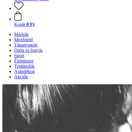
Kosár
0 Ft
Márkák
Megfelelő
Tápanyagok
Diéta és fogyás
Sport
Élelmiszer
Testápolók
Ajándékok
Akciók