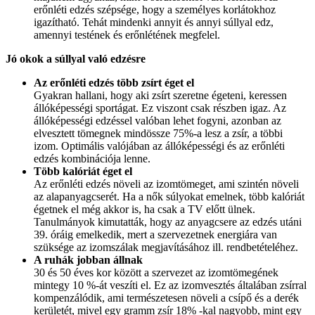
erőnléti edzés szépsége, hogy a személyes korlátokhoz
igazítható. Tehát mindenki annyit és annyi súllyal edz,
amennyi testének és erőnlétének megfelel.
Jó okok a súllyal való edzésre
Az erőnléti edzés több zsírt éget el
Gyakran hallani, hogy aki zsírt szeretne égeteni, keressen
állóképességi sportágat. Ez viszont csak részben igaz. Az
állóképességi edzéssel valóban lehet fogyni, azonban az
elvesztett tömegnek mindössze 75%-a lesz a zsír, a többi
izom. Optimális valójában az állóképességi és az erőnléti
edzés kombinációja lenne.
Több kalóriát éget el
Az erőnléti edzés növeli az izomtömeget, ami szintén növeli
az alapanyagcserét. Ha a nők súlyokat emelnek, több kalóriát
égetnek el még akkor is, ha csak a TV előtt ülnek.
Tanulmányok kimutatták, hogy az anyagcsere az edzés utáni
39. óráig emelkedik, mert a szervezetnek energiára van
szüksége az izomszálak megjavításához ill. rendbetételéhez.
A ruhák jobban állnak
30 és 50 éves kor között a szervezet az izomtömegének
mintegy 10 %-át veszíti el. Ez az izomvesztés általában zsírral
kompenzálódik, ami természetesen növeli a csípő és a derék
kerületét, mivel egy gramm zsír 18% -kal nagyobb, mint egy