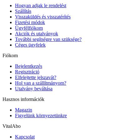
Hogyan adjak le rendelést
Szállítás
Visszaküldés és visszatérítés
Fizetési módok
Ügyfélfiókom
Akciók és utalványok
További segítségre van szüksége?
Céges ügyfelek
Fiókom
Bejelentkezés
Regisztráció
Elfelejtette jelszavát?
Hol van a szállítmányom?
Utalvány beváltása
Hasznos információk
Magazin
Figyelünk környezetünkre
VitalAbo
Kapcsolat