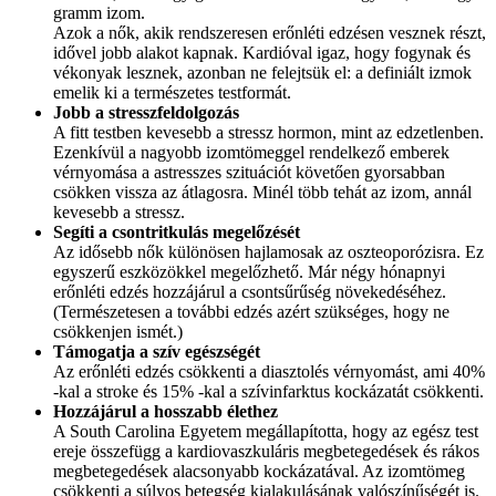
gramm izom.
Azok a nők, akik rendszeresen erőnléti edzésen vesznek részt,
idővel jobb alakot kapnak. Kardióval igaz, hogy fogynak és
vékonyak lesznek, azonban ne felejtsük el: a definiált izmok
emelik ki a természetes testformát.
Jobb a stresszfeldolgozás
A fitt testben kevesebb a stressz hormon, mint az edzetlenben.
Ezenkívül a nagyobb izomtömeggel rendelkező emberek
vérnyomása a astresszes szituációt követően gyorsabban
csökken vissza az átlagosra. Minél több tehát az izom, annál
kevesebb a stressz.
Segíti a csontritkulás megelőzését
Az idősebb nők különösen hajlamosak az oszteoporózisra. Ez
egyszerű eszközökkel megelőzhető. Már négy hónapnyi
erőnléti edzés hozzájárul a csontsűrűség növekedéséhez.
(Természetesen a további edzés azért szükséges, hogy ne
csökkenjen ismét.)
Támogatja a szív egészségét
Az erőnléti edzés csökkenti a diasztolés vérnyomást, ami 40%
-kal a stroke és 15% -kal a szívinfarktus kockázatát csökkenti.
Hozzájárul a hosszabb élethez
A South Carolina Egyetem megállapította, hogy az egész test
ereje összefügg a kardiovaszkuláris megbetegedések és rákos
megbetegedések alacsonyabb kockázatával. Az izomtömeg
csökkenti a súlyos betegség kialakulásának valószínűségét is.