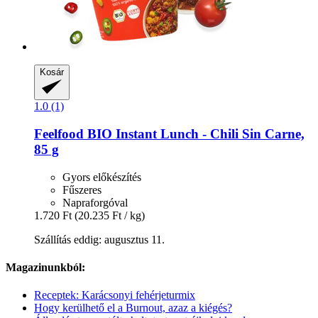
Kosár
1.0 (1)
Feelfood
BIO Instant Lunch -​ Chili Sin Carne,
85 g
Gyors előkészítés
Fűszeres
Napraforgóval
1.720 Ft
(20.235 Ft / kg)
Szállítás eddig: augusztus 11.
Magazinunkból:
Receptek: Karácsonyi fehérjeturmix
Hogy kerülhető el a Burnout, azaz a kiégés?