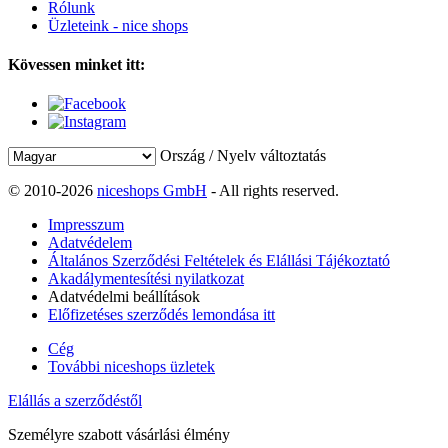
Rólunk
Üzleteink - nice shops
Kövessen minket itt:
Ország / Nyelv változtatás
© 2010-2026
niceshops GmbH
- All rights reserved.
Impresszum
Adatvédelem
Általános Szerződési Feltételek és Elállási Tájékoztató
Akadálymentesítési nyilatkozat
Adatvédelmi beállítások
Előfizetéses szerződés lemondása itt
Cég
További niceshops üzletek
Elállás a szerződéstől
Személyre szabott vásárlási élmény