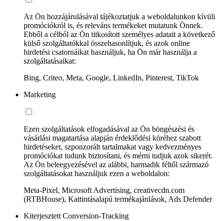
Az Ön hozzájárulásával tájékoztatjuk a weboldalunkon kívüli
promóciókról is, és releváns termékeket mutatunk Önnek.
Ebből a célból az Ön titkosított személyes adatait a következő
külső szolgáltatókkal összehasonlítjuk, és azok online
hirdetési csatornáikat használjuk, ha Ön már használja a
szolgáltatásaikat:
Bing, Criteo, Meta, Google, LinkedIn, Pinterest, TikTok
Marketing
Ezen szolgáltatások elfogadásával az Ön böngészési és
vásárlási magatartása alapján érdeklődési köréhez szabott
hirdetéseket, szponzorált tartalmakat vagy kedvezményes
promóciókat tudunk biztosítani, és mérni tudjuk azok sikerét.
Az Ön beleegyezésével az alábbi, harmadik féltől származó
szolgáltatásokat használjuk ezen a weboldalon:
Meta-Pixel, Microsoft Advertising, creativecdn.com
(RTBHouse), Kattintásalapú termékajánlások, Ads Defender
Kiterjesztett Conversion-Tracking