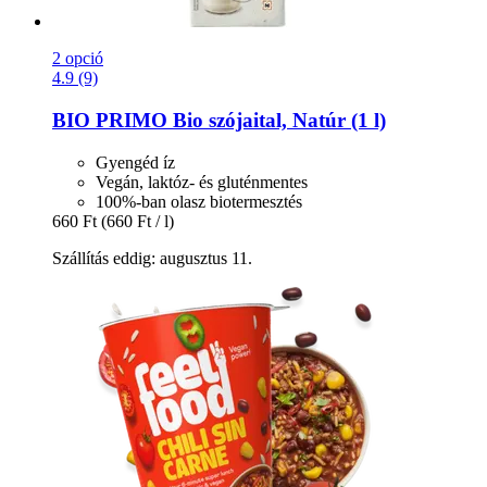
2 opció
4.9 (9)
BIO PRIMO
Bio szójaital, Natúr (1 l)
Gyengéd íz
Vegán, laktóz- és gluténmentes
100%-ban olasz biotermesztés
660 Ft
(660 Ft / l)
Szállítás eddig: augusztus 11.