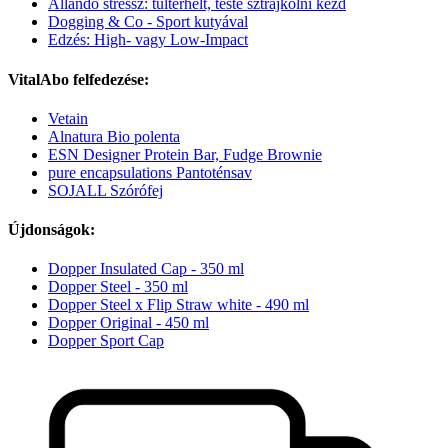
Állandó stressz: túlterhelt, teste sztrájkolni kezd
Dogging & Co - Sport kutyával
Edzés: High- vagy Low-Impact
VitalAbo felfedezése:
Vetain
Alnatura Bio polenta
ESN Designer Protein Bar, Fudge Brownie
pure encapsulations Pantoténsav
SOJALL Szórófej
Újdonságok:
Dopper Insulated Cap - 350 ml
Dopper Steel - 350 ml
Dopper Steel x Flip Straw white - 490 ml
Dopper Original - 450 ml
Dopper Sport Cap