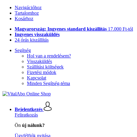
Navigációhoz
Tartalomhoz
Kosárhoz
Magyarország: Ingyenes standard kiszállítás
17.000 Ft-tól
Ingyenes visszaküldés
24 órás kiszállítás
Segítség
Hol van a rendelésem?
Visszaküldés
Szállítási költségek
Fizetési módok
Kapcsolat
Minden Segítség-téma
Bejelentkezés
Feliratkozás
Ön
új nálunk?
Ügyfélfiók nyitása