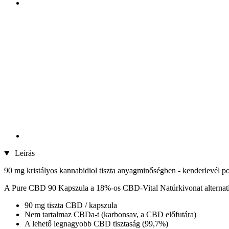
Leírás
90 mg kristályos kannabidiol tiszta anyagminőségben - kenderlevél po
A Pure CBD 90 Kapszula a 18%-os CBD-Vital Natúrkivonat alternatíváj
90 mg tiszta CBD / kapszula
Nem tartalmaz CBDa-t (karbonsav, a CBD előfutára)
A lehető legnagyobb CBD tisztaság (99,7%)