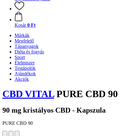
Kosár
0 Ft
Márkák
Megfelelő
Tápanyagok
Diéta és fogyás
Sport
Élelmiszer
Testápolók
Ajándékok
Akciók
CBD VITAL
PURE CBD 90
90 mg kristályos CBD - Kapszula
PURE CBD 90