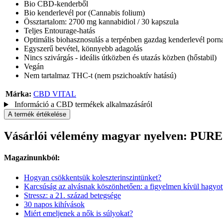
Bio CBD-kenderből
Bio kenderlevél por (Cannabis folium)
Össztartalom: 2700 mg kannabidiol / 30 kapszula
Teljes Entourage-hatás
Optimális biohasznosulás a terpénben gazdag kenderlevél por
Egyszerű bevétel, könnyebb adagolás
Nincs szivárgás - ideális útközben és utazás közben (hőstabil)
Vegán
Nem tartalmaz THC-t (nem pszichoaktív hatású)
Márka:
CBD VITAL
Információ a CBD termékek alkalmazásáról
A termék értékelése
Vásárlói vélemény magyar nyelven: PUR
Magazinunkból:
Hogyan csökkentsük koleszterinszintünket?
Karcsúság az alvásnak köszönhetően: a figyelmen kívül hagyot
Stressz: a 21. század betegsége
30 napos kihívások
Miért emeljenek a nők is súlyokat?