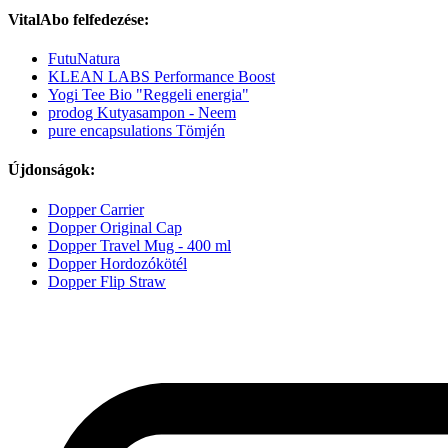
VitalAbo felfedezése:
FutuNatura
KLEAN LABS Performance Boost
Yogi Tee Bio "Reggeli energia"
prodog Kutyasampon - Neem
pure encapsulations Tömjén
Újdonságok:
Dopper Carrier
Dopper Original Cap
Dopper Travel Mug - 400 ml
Dopper Hordozókötél
Dopper Flip Straw