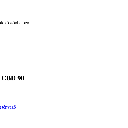
nak köszönhetően
E CBD 90
t tényező