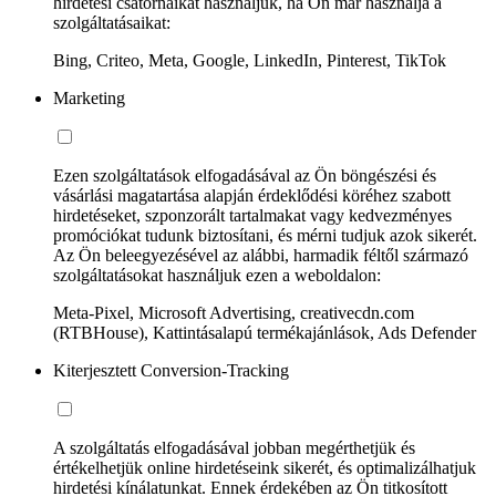
hirdetési csatornáikat használjuk, ha Ön már használja a
szolgáltatásaikat:
Bing, Criteo, Meta, Google, LinkedIn, Pinterest, TikTok
Marketing
Ezen szolgáltatások elfogadásával az Ön böngészési és
vásárlási magatartása alapján érdeklődési köréhez szabott
hirdetéseket, szponzorált tartalmakat vagy kedvezményes
promóciókat tudunk biztosítani, és mérni tudjuk azok sikerét.
Az Ön beleegyezésével az alábbi, harmadik féltől származó
szolgáltatásokat használjuk ezen a weboldalon:
Meta-Pixel, Microsoft Advertising, creativecdn.com
(RTBHouse), Kattintásalapú termékajánlások, Ads Defender
Kiterjesztett Conversion-Tracking
A szolgáltatás elfogadásával jobban megérthetjük és
értékelhetjük online hirdetéseink sikerét, és optimalizálhatjuk
hirdetési kínálatunkat. Ennek érdekében az Ön titkosított