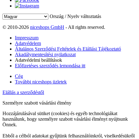
Ország / Nyelv változtatás
© 2010-2026
niceshops GmbH
- All rights reserved.
Impresszum
Adatvédelem
Általános Szerződési Feltételek és Elállási Tájékoztató
Akadálymentesítési nyilatkozat
Adatvédelmi beállítások
Előfizetéses szerződés lemondása itt
Cég
További niceshops üzletek
Elállás a szerződéstől
Személyre szabott vásárlási élmény
Hozzájárulásával sütiket (cookies) és egyéb technológiákat
használunk, hogy személyre szabott vásárlási élményt nyújtsunk
Önnek.
Ebből a célból adatokat gyűjtünk felhasználóinkról, viselkedésükről