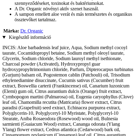
szennyeződéseket, toxinokat és baktériumokat.
A Dr. Organic növényi aktív szenet használ.
A sampon emellett aloe verát és más természetes és organikus
össztevőket tartalmaz.
Márka:
Dr. Organic
Kiegészítő információ
INCIS: Aloe barbadensis leaf juice, Aqua, Sodium methyl cocoyl
taurate, Cocamidopropyl betaine, Sodium methyl oleoyl taurate,
Glycerin, Sodium chloride, Sodium lauroyl methyl isethionate,
Charcoal powder (Activated), Hydroxypropyl guar
hydroxypropyltrimonium chloride, Parfum, Dipterocarpus turbinatus
(Gurjum) balsam oil, Pogostemon cablin (Patchouli) oil, Trisodium
ethylenediamine disuccinate, Cucumis sativus (Cucumber) fruit
extract, Boswellia carterii (Frankincense) oil, Canarium luzonicum
(Elemi) gum oil, Citrus aurantium dulcis (Orange) fruit extract,
Cymbopogon martini (Palmarosa) oil, Eugenia caryophyllus (Clove)
leaf oil, Chamomilla recutita (Matricaria) flower extract, Citrus
paradisi (Grapefruit) seed extract, Echinacea purpurea extract,
Polyglycerin-10, Polyglyceryl-10 Myristate, Polyglyceryl-10
Stearate, Aniba Rosaeodora (Rosewood) wood oil, Bulnesia
sarmienti (Guaiacum Wood) extract, Cananga odorata (Ylang
Ylang) flower extract, Cedrus atlantica (Cedarwood) bark oil,
Cinnamomum zeylanicum (Cinnamon) leaf oil, Citrus aurantium