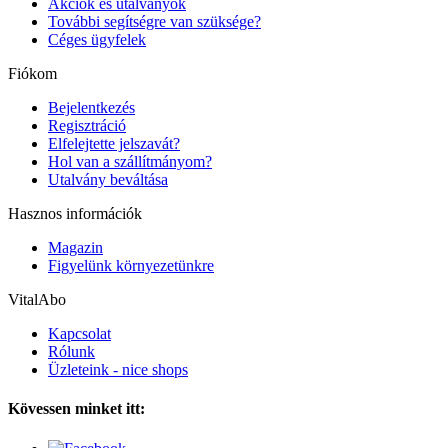
Akciók és utalványok
További segítségre van szüksége?
Céges ügyfelek
Fiókom
Bejelentkezés
Regisztráció
Elfelejtette jelszavát?
Hol van a szállítmányom?
Utalvány beváltása
Hasznos információk
Magazin
Figyelünk környezetünkre
VitalAbo
Kapcsolat
Rólunk
Üzleteink - nice shops
Kövessen minket itt: