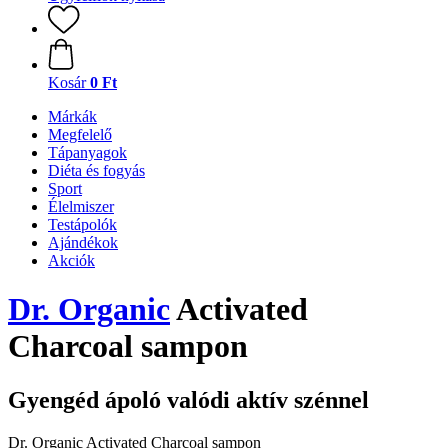
Kosár
0 Ft
Márkák
Megfelelő
Tápanyagok
Diéta és fogyás
Sport
Élelmiszer
Testápolók
Ajándékok
Akciók
Dr. Organic
Activated
Charcoal sampon
Gyengéd ápoló valódi aktív szénnel
Dr. Organic Activated Charcoal sampon