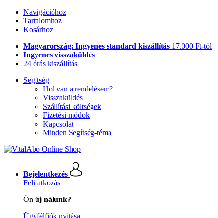
Navigációhoz
Tartalomhoz
Kosárhoz
Magyarország: Ingyenes standard kiszállítás
17.000 Ft-tól
Ingyenes visszaküldés
24 órás kiszállítás
Segítség
Hol van a rendelésem?
Visszaküldés
Szállítási költségek
Fizetési módok
Kapcsolat
Minden Segítség-téma
Bejelentkezés
Feliratkozás
Ön
új nálunk?
Ügyfélfiók nyitása