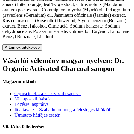
amara (Bitter orange) leaf/twig extract, Citrus nobilis (Mandarin
orange) peel extract, Commiphora myrrha (Myrrh) oil, Pelargonium
graveolens (Geranium) oil, Jasminum officinale (Jasmine) extract,
Rosa damascena (Rose otto) flower oil, Styrax benzoin (Benzoin)
extract, Benzyl alcohol, Citric acid, Sodium benzoate, Sodium
dehydroacetate, Potassium sorbate, Citronellol, Eugenol, Limonene,
Benzyl Benzoate, Linalool.
A termék értékelése
Vásárlói vélemény magyar nyelven: Dr.
Organic Activated Charcoal sampon
Magazinunkból:
Gyorsételek - a 21. század csapásai
30 napos kihívások
Edzésre inspirálva
Itt a tavasz – Szabaduljon meg a felesleges kilóktól!
Útmutató hátfájás esetén
VitalAbo felfedezése: