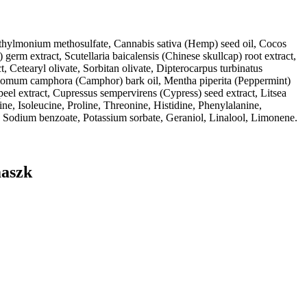
xyethylmonium methosulfate, Cannabis sativa (Hemp) seed oil, Cocos
germ extract, Scutellaria baicalensis (Chinese skullcap) root extract,
 Cetearyl olivate, Sorbitan olivate, Dipterocarpus turbinatus
namomum camphora (Camphor) bark oil, Mentha piperita (Peppermint)
peel extract, Cupressus sempervirens (Cypress) seed extract, Litsea
e, Isoleucine, Proline, Threonine, Histidine, Phenylalanine,
 Sodium benzoate, Potassium sorbate, Geraniol, Linalool, Limonene.
maszk