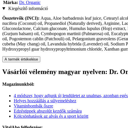
Márka:
Dr. Organic
Kiegészítő információ
Összetevők (INCI):
Aqua, Aloe barbadensis leaf juice, Cetearyl alc
nucifera (Coconut) oil, Propanediol (Naturally derived), Arginine, Lac
Gluconolactone, Calcium gluconate, Humulus lupulus (Hop) extract, Hib
(Gurjum balsam) oil, Cymbopogon martinii (Palmarosa) oil, Eucalyptu
oil, Pogostemon cablin (Patchouli) oil, Pelargonium graveolens (Gerani
cubeba (May chang) oil, Lavandula hybrida (Lavender) oil, Sodium PCA
Hydroxypropyl guar hydroxypropyltrimonium chloride, Xanthan gum, S
A termék értékelése
Vásárlói vélemény magyar nyelven: Dr. Or
Magazinunkból:
4 módszer, hogy adjunk új lendületet az unalmas, azonban egés
Helyes hozzáállás a súlyemeléshez
Vitaminbombák őszre
Edzéstippek abszolút kezdők számára
Kölcsönhatások az alvás és a sport között
VitalAbo felfedezése: