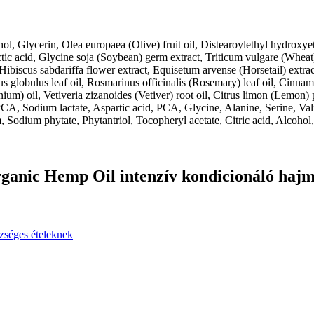
ohol, Glycerin, Olea europaea (Olive) fruit oil, Distearoylethyl hydro
tic acid, Glycine soja (Soybean) germ extract, Triticum vulgare (Wheat) 
iscus sabdariffa flower extract, Equisetum arvense (Horsetail) extract,
s globulus leaf oil, Rosmarinus officinalis (Rosemary) leaf oil, Cin
um) oil, Vetiveria zizanoides (Vetiver) root oil, Citrus limon (Lemon) 
, Sodium lactate, Aspartic acid, PCA, Glycine, Alanine, Serine, Valin
odium phytate, Phytantriol, Tocopheryl acetate, Citric acid, Alcohol,
ganic Hemp Oil intenzív kondicionáló haj
zséges ételeknek