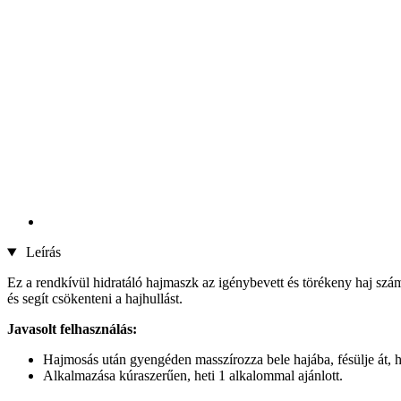
Leírás
Ez a rendkívül hidratáló hajmaszk az igénybevett és törékeny haj szá
és segít csökenteni a hajhullást.
Javasolt felhasználás:
Hajmosás után gyengéden masszírozza bele hajába, fésülje át, ha
Alkalmazása kúraszerűen, heti 1 alkalommal ajánlott.