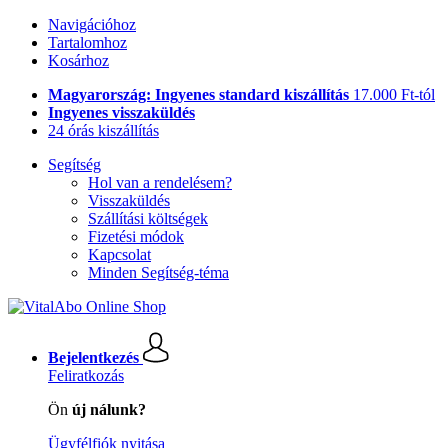
Navigációhoz
Tartalomhoz
Kosárhoz
Magyarország: Ingyenes standard kiszállítás
17.000 Ft-tól
Ingyenes visszaküldés
24 órás kiszállítás
Segítség
Hol van a rendelésem?
Visszaküldés
Szállítási költségek
Fizetési módok
Kapcsolat
Minden Segítség-téma
Bejelentkezés
Feliratkozás
Ön
új nálunk?
Ügyfélfiók nyitása