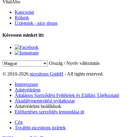
VitalAbo
Kapcsolat
Rólunk
Üzleteink - nice shops
Kövessen minket itt:
Ország / Nyelv változtatás
© 2010-2026
niceshops GmbH
- All rights reserved.
Impresszum
Adatvédelem
Általános Szerződési Feltételek és Elállási Tájékoztató
Akadálymentesítési nyilatkozat
Adatvédelmi beállítások
Előfizetéses szerződés lemondása itt
Cég
További niceshops üzletek