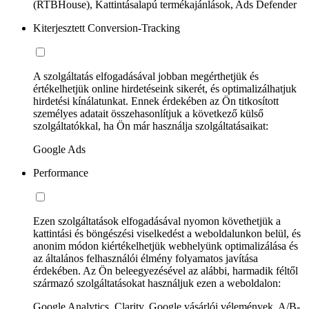
(RTBHouse), Kattintásalapú termékajánlások, Ads Defender
Kiterjesztett Conversion-Tracking
A szolgáltatás elfogadásával jobban megérthetjük és
értékelhetjük online hirdetéseink sikerét, és optimalizálhatjuk
hirdetési kínálatunkat. Ennek érdekében az Ön titkosított
személyes adatait összehasonlítjuk a következő külső
szolgáltatókkal, ha Ön már használja szolgáltatásaikat:
Google Ads
Performance
Ezen szolgáltatások elfogadásával nyomon követhetjük a
kattintási és böngészési viselkedést a weboldalunkon belül, és
anonim módon kiértékelhetjük webhelyünk optimalizálása és
az általános felhasználói élmény folyamatos javítása
érdekében. Az Ön beleegyezésével az alábbi, harmadik féltől
származó szolgáltatásokat használjuk ezen a weboldalon:
Google Analytics, Clarity, Google vásárlói vélemények, A/B-