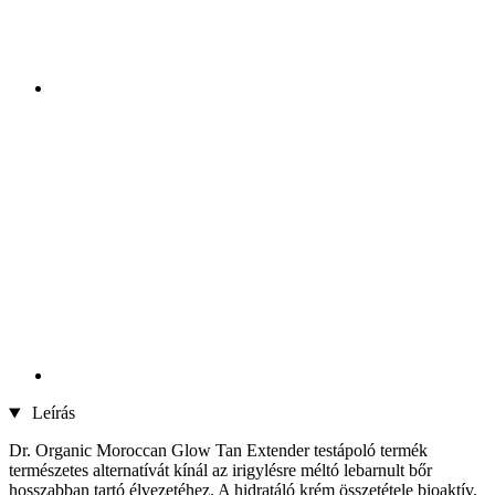
Leírás
Dr. Organic Moroccan Glow Tan Extender testápoló termék
természetes alternatívát kínál az irigylésre méltó lebarnult bőr
hosszabban tartó élvezetéhez. A hidratáló krém összetétele bioaktív,