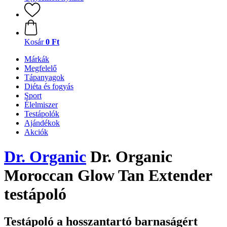
Kosár
0 Ft
Márkák
Megfelelő
Tápanyagok
Diéta és fogyás
Sport
Élelmiszer
Testápolók
Ajándékok
Akciók
Dr. Organic
Dr. Organic
Moroccan Glow Tan Extender
testápoló
Testápoló a hosszantartó barnaságért