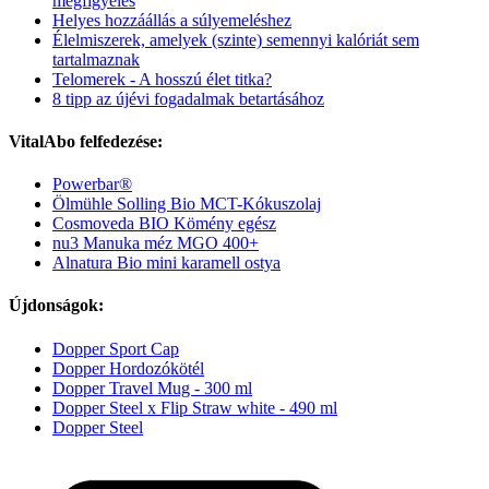
megfigyelés
Helyes hozzáállás a súlyemeléshez
Élelmiszerek, amelyek (szinte) semennyi kalóriát sem
tartalmaznak
Telomerek - A hosszú élet titka?
8 tipp az újévi fogadalmak betartásához
VitalAbo felfedezése:
Powerbar®
Ölmühle Solling Bio MCT-Kókuszolaj
Cosmoveda BIO Kömény egész
nu3 Manuka méz MGO 400+
Alnatura Bio mini karamell ostya
Újdonságok:
Dopper Sport Cap
Dopper Hordozókötél
Dopper Travel Mug - 300 ml
Dopper Steel x Flip Straw white - 490 ml
Dopper Steel