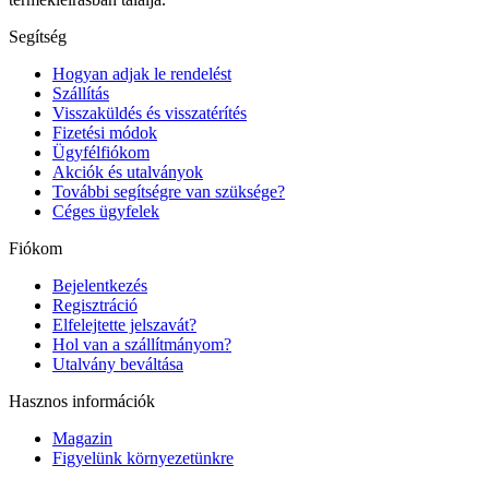
Segítség
Hogyan adjak le rendelést
Szállítás
Visszaküldés és visszatérítés
Fizetési módok
Ügyfélfiókom
Akciók és utalványok
További segítségre van szüksége?
Céges ügyfelek
Fiókom
Bejelentkezés
Regisztráció
Elfelejtette jelszavát?
Hol van a szállítmányom?
Utalvány beváltása
Hasznos információk
Magazin
Figyelünk környezetünkre