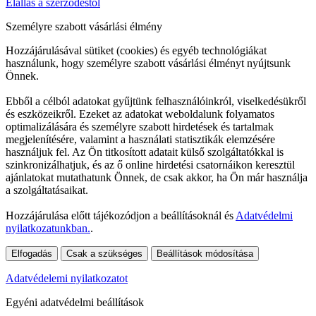
Elállás a szerződéstől
Személyre szabott vásárlási élmény
Hozzájárulásával sütiket (cookies) és egyéb technológiákat
használunk, hogy személyre szabott vásárlási élményt nyújtsunk
Önnek.
Ebből a célból adatokat gyűjtünk felhasználóinkról, viselkedésükről
és eszközeikről. Ezeket az adatokat weboldalunk folyamatos
optimalizálására és személyre szabott hirdetések és tartalmak
megjelenítésére, valamint a használati statisztikák elemzésére
használjuk fel. Az Ön titkosított adatait külső szolgáltatókkal is
szinkronizálhatjuk, és az ő online hirdetési csatornáikon keresztül
ajánlatokat mutathatunk Önnek, de csak akkor, ha Ön már használja
a szolgáltatásaikat.
Hozzájárulása előtt tájékozódjon a beállításoknál és
Adatvédelmi
nyilatkozatunkban.
.
Elfogadás
Csak a szükséges
Beállítások módosítása
Adatvédelemi nyilatkozatot
Egyéni adatvédelmi beállítások