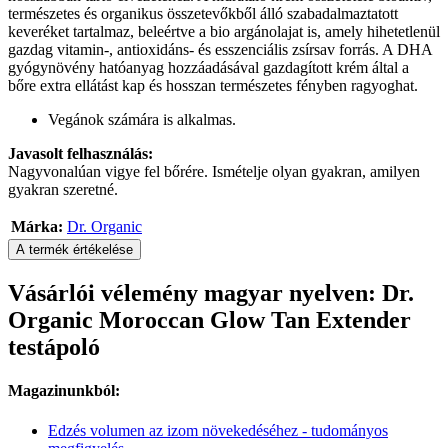
természetes és organikus összetevőkből álló szabadalmaztatott
keveréket tartalmaz, beleértve a bio argánolajat is, amely hihetetlenül
gazdag vitamin-, antioxidáns- és esszenciális zsírsav forrás. A DHA
gyógynövény hatóanyag hozzáadásával gazdagított krém által a
bőre extra ellátást kap és hosszan természetes fényben ragyoghat.
Vegánok számára is alkalmas.
Javasolt felhasználás:
Nagyvonalúan vigye fel bőrére. Ismételje olyan gyakran, amilyen
gyakran szeretné.
Márka:
Dr. Organic
A termék értékelése
Vásárlói vélemény magyar nyelven: Dr.
Organic Moroccan Glow Tan Extender
testápoló
Magazinunkból:
Edzés volumen az izom növekedéséhez - tudományos