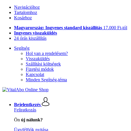
Navigációhoz
Tartalomhoz
Kosárhoz
Magyarország: Ingyenes standard kiszállítás
17.000 Ft-tól
Ingyenes visszaküldés
24 órás kiszállítás
Segítség
Hol van a rendelésem?
Visszaküldés
Szállítási költségek
Fizetési módok
Kapcsolat
Minden Segítség-téma
Bejelentkezés
Feliratkozás
Ön
új nálunk?
Ügyfélfiók nyitása