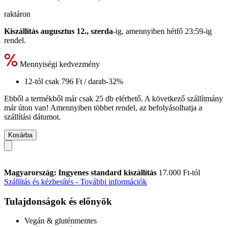
raktáron
Kiszállítás augusztus 12., szerda
-ig, amennyiben
hétfő 23:59-ig
rendel.
Mennyiségi kedvezmény
12-tól csak
796 Ft
/ darab
-32%
Ebből a termékből már csak 25 db elérhető. A következő szállítmány
már úton van! Amennyiben többet rendel, az befolyásolhatja a
szállítási dátumot.
Kosárba
Magyarország: Ingyenes standard kiszállítás
17.000 Ft-tól
Szállítás és kézbesítés - További információk
Tulajdonságok és előnyök
Vegán & gluténmentes