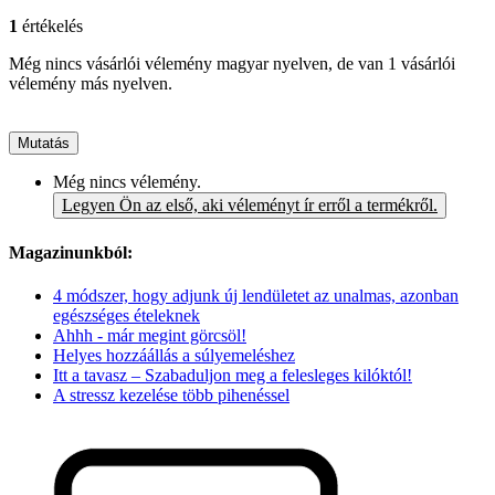
1
értékelés
Még nincs vásárlói vélemény magyar nyelven, de van 1 vásárlói
vélemény más nyelven.
Mutatás
Még nincs vélemény.
Legyen Ön az első, aki véleményt ír erről a termékről.
Magazinunkból:
4 módszer, hogy adjunk új lendületet az unalmas, azonban
egészséges ételeknek
Ahhh - már megint görcsöl!
Helyes hozzáállás a súlyemeléshez
Itt a tavasz – Szabaduljon meg a felesleges kilóktól!
A stressz kezelése több pihenéssel