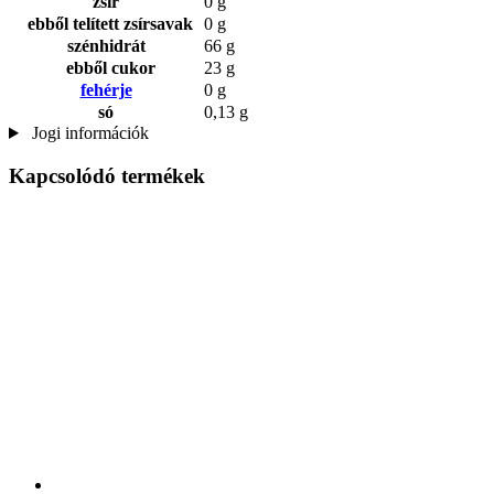
zsír
0 g
ebből telített zsírsavak
0 g
szénhidrát
66 g
ebből cukor
23 g
fehérje
0 g
só
0,13 g
Jogi információk
Kapcsolódó termékek