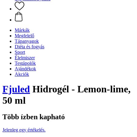
Márkák
Megfelelő
Tápanyagok
Diéta és fogyás
Sport
Élelmiszer
Testápolók
Ajándékok
Akciók
Fjuled
Hidrogél - Lemon-lime,
50 ml
Több ízben kapható
Jelenleg egy értékelés.