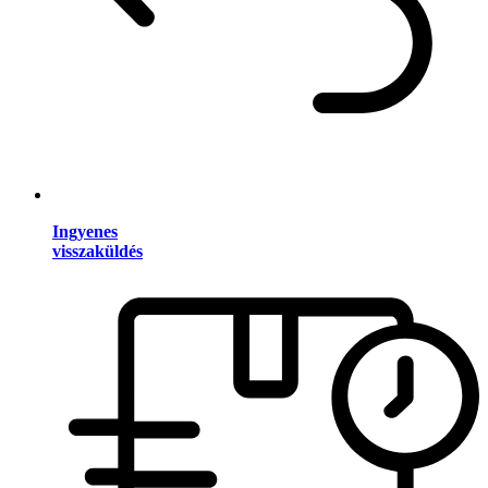
Ingyenes
visszaküldés