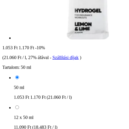
1.053 Ft
1.170 Ft
-10%
(
21.060 Ft / l
, 27% áfával
-
Szállítási díjak
)
Tartalom:
50 ml
50 ml
1.053 Ft
1.170 Ft
(21.060 Ft / l)
12 x 50 ml
11.090 Ft
(18.483 Ft / l)