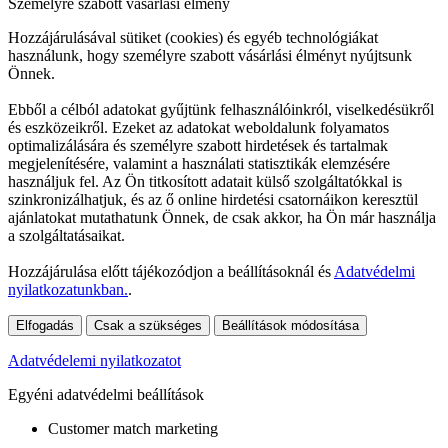
Személyre szabott vásárlási élmény
Hozzájárulásával sütiket (cookies) és egyéb technológiákat
használunk, hogy személyre szabott vásárlási élményt nyújtsunk
Önnek.
Ebből a célból adatokat gyűjtünk felhasználóinkról, viselkedésükről
és eszközeikről. Ezeket az adatokat weboldalunk folyamatos
optimalizálására és személyre szabott hirdetések és tartalmak
megjelenítésére, valamint a használati statisztikák elemzésére
használjuk fel. Az Ön titkosított adatait külső szolgáltatókkal is
szinkronizálhatjuk, és az ő online hirdetési csatornáikon keresztül
ajánlatokat mutathatunk Önnek, de csak akkor, ha Ön már használja
a szolgáltatásaikat.
Hozzájárulása előtt tájékozódjon a beállításoknál és
Adatvédelmi
nyilatkozatunkban.
.
Elfogadás
Csak a szükséges
Beállítások módosítása
Adatvédelemi nyilatkozatot
Egyéni adatvédelmi beállítások
Customer match marketing