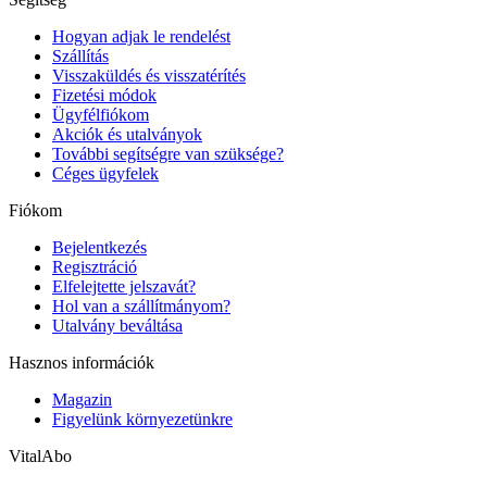
Hogyan adjak le rendelést
Szállítás
Visszaküldés és visszatérítés
Fizetési módok
Ügyfélfiókom
Akciók és utalványok
További segítségre van szüksége?
Céges ügyfelek
Fiókom
Bejelentkezés
Regisztráció
Elfelejtette jelszavát?
Hol van a szállítmányom?
Utalvány beváltása
Hasznos információk
Magazin
Figyelünk környezetünkre
VitalAbo