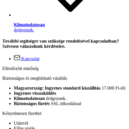
Klímatudatosan
dolgozunk.
További segítségre van szüksége rendelésével kapcsolatban?
Szívesen válaszolunk kérdéseire.
Kapcsolat
Ellenőrzött minőség
Biztonságos és megbízható vásárlás
Magyarország: Ingyenes standard kiszállítás
17.000 Ft-tól
Ingyenes visszaküldés
Klímatudatosan
dolgozunk.
Biztonságos fizetés
SSL-titkosítással
Kényelmesen fizethet
Utánvét
Előre utalás