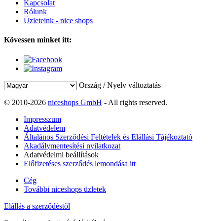
Kapcsolat
Rólunk
Üzleteink - nice shops
Kövessen minket itt:
Ország / Nyelv változtatás
© 2010-2026
niceshops GmbH
- All rights reserved.
Impresszum
Adatvédelem
Általános Szerződési Feltételek és Elállási Tájékoztató
Akadálymentesítési nyilatkozat
Adatvédelmi beállítások
Előfizetéses szerződés lemondása itt
Cég
További niceshops üzletek
Elállás a szerződéstől