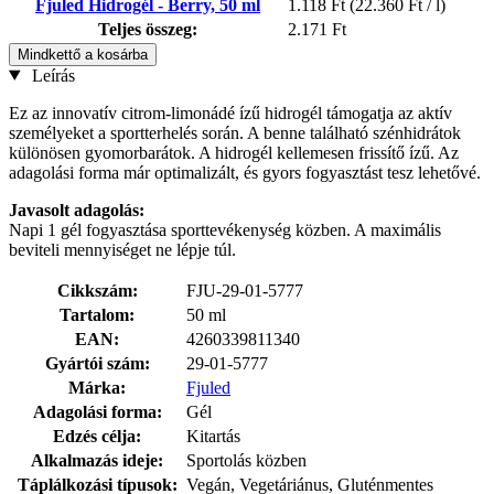
Fjuled Hidrogél - Berry, 50 ml
1.118 Ft
(22.360 Ft / l)
Teljes összeg:
2.171 Ft
Mindkettő a kosárba
Leírás
Ez az innovatív citrom-limonádé ízű hidrogél támogatja az aktív
személyeket a sportterhelés során. A benne található szénhidrátok
különösen gyomorbarátok. A hidrogél kellemesen frissítő ízű. Az
adagolási forma már optimalizált, és gyors fogyasztást tesz lehetővé.
Javasolt adagolás:
Napi 1 gél fogyasztása sporttevékenység közben. A maximális
beviteli mennyiséget ne lépje túl.
Cikkszám:
FJU-29-01-5777
Tartalom:
50 ml
EAN:
4260339811340
Gyártói szám:
29-01-5777
Márka:
Fjuled
Adagolási forma:
Gél
Edzés célja:
Kitartás
Alkalmazás ideje:
Sportolás közben
Táplálkozási típusok:
Vegán, Vegetáriánus, Gluténmentes