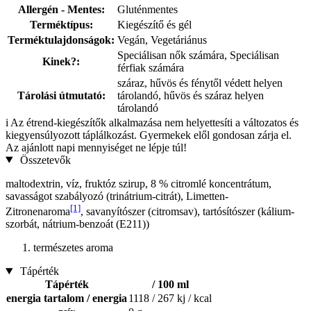
Allergén - Mentes:
Gluténmentes
Terméktípus:
Kiegészítő és gél
Terméktulajdonságok:
Vegán, Vegetáriánus
Speciálisan nők számára, Speciálisan
Kinek?:
férfiak számára
száraz, hűvös és fénytől védett helyen
Tárolási útmutató:
tárolandó, hűvös és száraz helyen
tárolandó
i
Az étrend-kiegészítők alkalmazása nem helyettesíti a változatos és
kiegyensúlyozott táplálkozást. Gyermekek elől gondosan zárja el.
Az ajánlott napi mennyiséget ne lépje túl!
Összetevők
maltodextrin, víz, fruktóz szirup, 8 % citromlé koncentrátum,
savasságot szabályozó (trinátrium-citrát), Limetten-
[1]
Zitronenaroma
, savanyítószer (citromsav), tartósítószer (kálium-
szorbát, nátrium-benzoát (E211))
természetes aroma
Tápérték
Tápérték
/ 100 ml
energia tartalom / energia
1118 / 267 kj / kcal