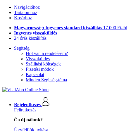
Navigációhoz
Tartalomhoz
Kosárhoz
Magyarország: Ingyenes standard kiszállítás
17.000 Ft-tól
Ingyenes visszaküldés
24 órás kiszállítás
Segítség
Hol van a rendelésem?
Visszaküldés
Szállítási költségek
Fizetési módok
Kapcsolat
Minden Segítség-téma
Bejelentkezés
Feliratkozás
Ön
új nálunk?
Ügyfélfiók nyitása