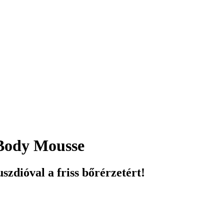
Body Mousse
szdióval a friss bőrérzetért!