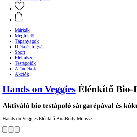
Márkák
Megfelelő
Tápanyagok
Diéta és fogyás
Sport
Élelmiszer
Testápolók
Ajándékok
Akciók
Hands on Veggies
Élénkítő Bio-
Aktiváló bio testápoló sárgarépával és kóku
Hands on Veggies Élénkítő Bio-Body Mousse