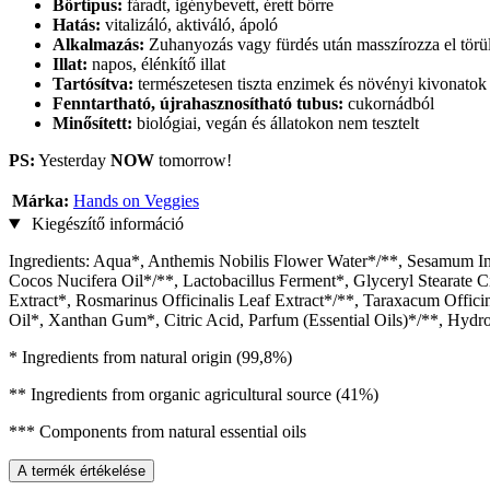
Bőrtípus:
fáradt, igénybevett, érett bőrre
Hatás:
vitalizáló, aktiváló, ápoló
Alkalmazás:
Zuhanyozás vagy fürdés után masszírozza el törü
Illat:
napos, élénkítő illat
Tartósítva:
természetesen tiszta enzimek és növényi kivonatok
Fenntartható, újrahasznosítható tubus:
cukornádból
Minősített:
biológiai, vegán és állatokon nem tesztelt
PS:
Yesterday
NOW
tomorrow!
Márka:
Hands on Veggies
Kiegészítő információ
Ingredients: Aqua*, Anthemis Nobilis Flower Water*/**, Sesamum In
Cocos Nucifera Oil*/**, Lactobacillus Ferment*, Glyceryl Stearate C
Extract*, Rosmarinus Officinalis Leaf Extract*/**, Taraxacum Offic
Oil*, Xanthan Gum*, Citric Acid, Parfum (Essential Oils)*/**, Hydr
* Ingredients from natural origin (99,8%)
** Ingredients from organic agricultural source (41%)
*** Components from natural essential oils
A termék értékelése