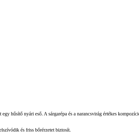
egy hűsítő nyári eső. A sárgarépa és a narancsvirág értékes kompozíciója
ívódik és friss bőrérzetet biztosít.