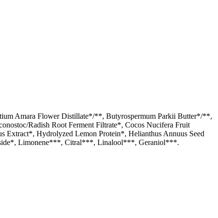
tium Amara Flower Distillate*/**, Butyrospermum Parkii Butter*/**,
uconostoc/Radish Root Ferment Filtrate*, Cocos Nucifera Fruit
ulus Extract*, Hydrolyzed Lemon Protein*, Helianthus Annuus Seed
side*, Limonene***, Citral***, Linalool***, Geraniol***.