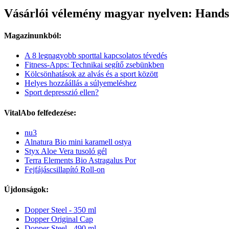
Vásárlói vélemény magyar nyelven: Hands
Magazinunkból:
A 8 legnagyobb sporttal kapcsolatos tévedés
Fitness-Apps: Technikai segítő zsebünkben
Kölcsönhatások az alvás és a sport között
Helyes hozzáállás a súlyemeléshez
Sport depresszió ellen?
VitalAbo felfedezése:
nu3
Alnatura Bio mini karamell ostya
Styx Aloe Vera tusoló gél
Terra Elements Bio Astragalus Por
Fejfájáscsillapító Roll-on
Újdonságok:
Dopper Steel - 350 ml
Dopper Original Cap
Dopper Steel - 490 ml