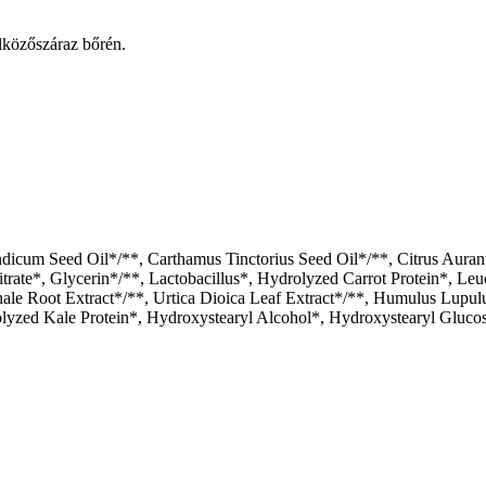
lközőszáraz bőrén.
dicum Seed Oil*/**, Carthamus Tinctorius Seed Oil*/**, Citrus Auran
itrate*, Glycerin*/**, Lactobacillus*, Hydrolyzed Carrot Protein*, Le
inale Root Extract*/**, Urtica Dioica Leaf Extract*/**, Humulus Lup
olyzed Kale Protein*, Hydroxystearyl Alcohol*, Hydroxystearyl Gluco