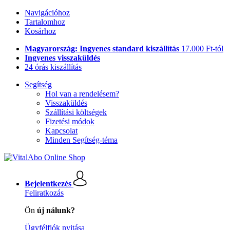
Navigációhoz
Tartalomhoz
Kosárhoz
Magyarország: Ingyenes standard kiszállítás
17.000 Ft-tól
Ingyenes visszaküldés
24 órás kiszállítás
Segítség
Hol van a rendelésem?
Visszaküldés
Szállítási költségek
Fizetési módok
Kapcsolat
Minden Segítség-téma
Bejelentkezés
Feliratkozás
Ön
új nálunk?
Ügyfélfiók nyitása