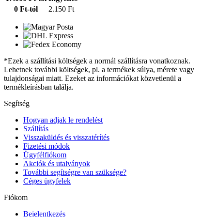
0 Ft-tól
2.150 Ft
*Ezek a szállítási költségek a normál szállításra vonatkoznak.
Lehetnek további költségek, pl. a termékek súlya, mérete vagy
tulajdonságai miatt. Ezeket az információkat közvetlenül a
termékleírásban találja.
Segítség
Hogyan adjak le rendelést
Szállítás
Visszaküldés és visszatérítés
Fizetési módok
Ügyfélfiókom
Akciók és utalványok
További segítségre van szüksége?
Céges ügyfelek
Fiókom
Bejelentkezés