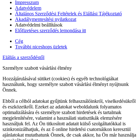
Impresszum
Adatvédelem
Általános Szerződési Feltételek és Elállási Tájékoztató
Akadálymentesítési nyilatkozat
Adatvédelmi beállítások
Előfizetéses szerződés lemondása itt
Cég
További niceshops üzletek
Elállás a szerződéstől
Személyre szabott vásárlási élmény
Hozzájárulásával sütiket (cookies) és egyéb technológiákat
használunk, hogy személyre szabott vásárlási élményt nyújtsunk
Önnek.
Ebből a célból adatokat gyűjtünk felhasználóinkról, viselkedésükről
és eszközeikről. Ezeket az adatokat weboldalunk folyamatos
optimalizálására és személyre szabott hirdetések és tartalmak
megjelenítésére, valamint a használati statisztikák elemzésére
használjuk fel. Az Ön titkosított adatait külső szolgáltatókkal is
szinkronizálhatjuk, és az ő online hirdetési csatornáikon keresztül
ajánlatokat mutathatunk Önnek, de csak akkor, ha Ön már használja