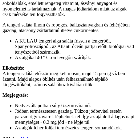
sokoldalúak, emellett rengeteg vitamint, ásványi anyagot és
nyomelemet is tartalmaznak. A magas jódtartalom miatt az algák
csak mérsékelten fogyaszthatók.
A tengeri saláta finom és ropogós, ballasztanyagban és fehérjében
gazdag, alacsony zsírtartalmú illetve cukormentes.
A KULAU tengeri alga saláta frissen a tengerből,
Spanyolroszágból, az Atlanti-óceán partjai előtti biológiai vad
tenyészetből származik.
Az algákat 40 ° C-on levegőn szárítják.
Elkészítés:
A tengeri salátát először meg kell mosni, majd 15 percig vízben
áztatni. Majd alapos öblítés után felhasználható tápláló
kiegészítőként, számos salátához kiválóan illik.
Megjegyzés:
Nedves állapotban súly 6-szorosára nő.
Jódban természetesen gazdag. Túlzott jódbevitel esetén
pajzsmirigy zavarok léphetnek fel. Így az ajánlott átlagos napi
mennyiséget - 0,2 mg jód - ne lépje túl.
Az algák fehér foltjai természetes tengeri sómaradékok.