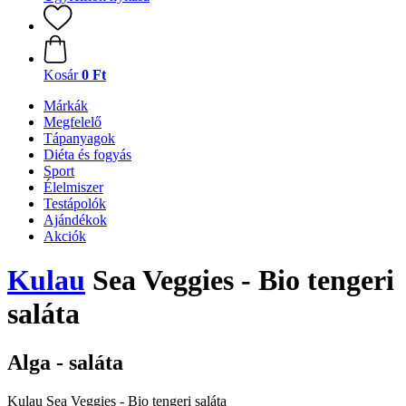
Kosár
0 Ft
Márkák
Megfelelő
Tápanyagok
Diéta és fogyás
Sport
Élelmiszer
Testápolók
Ajándékok
Akciók
Kulau
Sea Veggies - Bio tengeri
saláta
Alga - saláta
Kulau Sea Veggies - Bio tengeri saláta