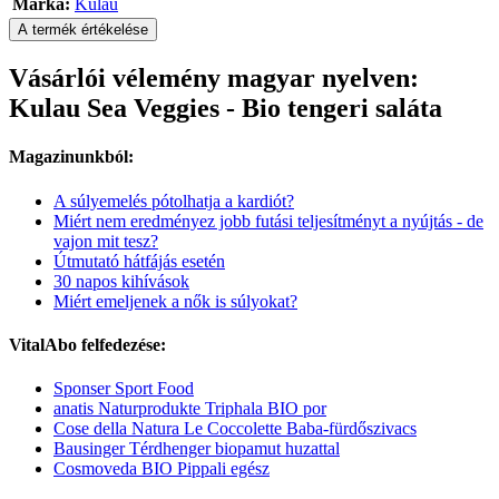
Márka:
Kulau
A termék értékelése
Vásárlói vélemény magyar nyelven:
Kulau Sea Veggies - Bio tengeri saláta
Magazinunkból:
A súlyemelés pótolhatja a kardiót?
Miért nem eredményez jobb futási teljesítményt a nyújtás - de
vajon mit tesz?
Útmutató hátfájás esetén
30 napos kihívások
Miért emeljenek a nők is súlyokat?
VitalAbo felfedezése:
Sponser Sport Food
anatis Naturprodukte Triphala BIO por
Cose della Natura Le Coccolette Baba-fürdőszivacs
Bausinger Térdhenger biopamut huzattal
Cosmoveda BIO Pippali egész