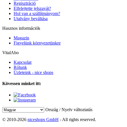
Regisztráció
Elfelejtette jelszavát?
Hol van a szállítmányom?
Utalvány beváltása
Hasznos információk
Magazin
Figyelünk környezetünkre
VitalAbo
Kapcsolat
Rólunk
Üzleteink - nice shops
Kövessen minket itt:
Ország / Nyelv változtatás
© 2010-2026
niceshops GmbH
- All rights reserved.