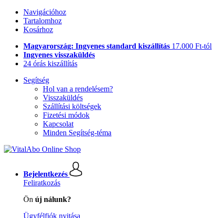
Navigációhoz
Tartalomhoz
Kosárhoz
Magyarország: Ingyenes standard kiszállítás
17.000 Ft-tól
Ingyenes visszaküldés
24 órás kiszállítás
Segítség
Hol van a rendelésem?
Visszaküldés
Szállítási költségek
Fizetési módok
Kapcsolat
Minden Segítség-téma
Bejelentkezés
Feliratkozás
Ön
új nálunk?
Ügyfélfiók nyitása