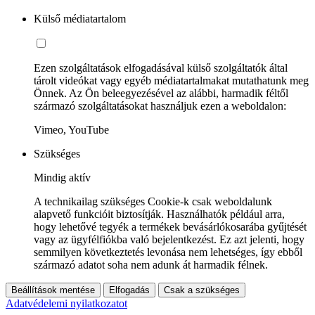
Külső médiatartalom
Ezen szolgáltatások elfogadásával külső szolgáltatók által
tárolt videókat vagy egyéb médiatartalmakat mutathatunk meg
Önnek. Az Ön beleegyezésével az alábbi, harmadik féltől
származó szolgáltatásokat használjuk ezen a weboldalon:
Vimeo, YouTube
Szükséges
Mindig aktív
A technikailag szükséges Cookie-k csak weboldalunk
alapvető funkcióit biztosítják. Használhatók például arra,
hogy lehetővé tegyék a termékek bevásárlókosarába gyűjtését
vagy az ügyfélfiókba való bejelentkezést. Ez azt jelenti, hogy
semmilyen következtetés levonása nem lehetséges, így ebből
származó adatot soha nem adunk át harmadik félnek.
Beállítások mentése
Elfogadás
Csak a szükséges
Adatvédelemi nyilatkozatot