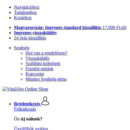
Navigációhoz
Tartalomhoz
Kosárhoz
Magyarország: Ingyenes standard kiszállítás
17.000 Ft-tól
Ingyenes visszaküldés
24 órás kiszállítás
Segítség
Hol van a rendelésem?
Visszaküldés
Szállítási költségek
Fizetési módok
Kapcsolat
Minden Segítség-téma
Bejelentkezés
Feliratkozás
Ön
új nálunk?
Ügyfélfiók nyitása