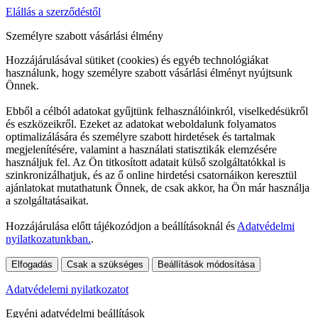
Elállás a szerződéstől
Személyre szabott vásárlási élmény
Hozzájárulásával sütiket (cookies) és egyéb technológiákat
használunk, hogy személyre szabott vásárlási élményt nyújtsunk
Önnek.
Ebből a célból adatokat gyűjtünk felhasználóinkról, viselkedésükről
és eszközeikről. Ezeket az adatokat weboldalunk folyamatos
optimalizálására és személyre szabott hirdetések és tartalmak
megjelenítésére, valamint a használati statisztikák elemzésére
használjuk fel. Az Ön titkosított adatait külső szolgáltatókkal is
szinkronizálhatjuk, és az ő online hirdetési csatornáikon keresztül
ajánlatokat mutathatunk Önnek, de csak akkor, ha Ön már használja
a szolgáltatásaikat.
Hozzájárulása előtt tájékozódjon a beállításoknál és
Adatvédelmi
nyilatkozatunkban.
.
Elfogadás
Csak a szükséges
Beállítások módosítása
Adatvédelemi nyilatkozatot
Egyéni adatvédelmi beállítások