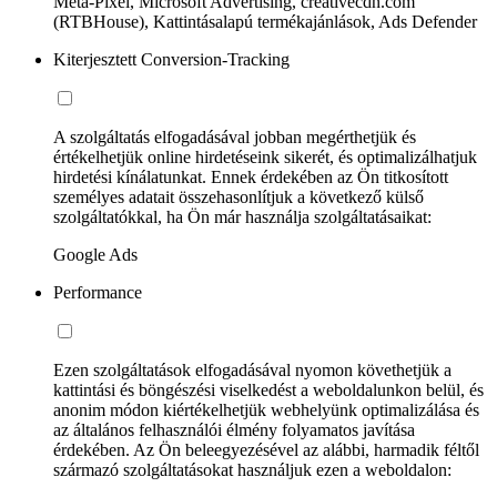
Meta-Pixel, Microsoft Advertising, creativecdn.com
(RTBHouse), Kattintásalapú termékajánlások, Ads Defender
Kiterjesztett Conversion-Tracking
A szolgáltatás elfogadásával jobban megérthetjük és
értékelhetjük online hirdetéseink sikerét, és optimalizálhatjuk
hirdetési kínálatunkat. Ennek érdekében az Ön titkosított
személyes adatait összehasonlítjuk a következő külső
szolgáltatókkal, ha Ön már használja szolgáltatásaikat:
Google Ads
Performance
Ezen szolgáltatások elfogadásával nyomon követhetjük a
kattintási és böngészési viselkedést a weboldalunkon belül, és
anonim módon kiértékelhetjük webhelyünk optimalizálása és
az általános felhasználói élmény folyamatos javítása
érdekében. Az Ön beleegyezésével az alábbi, harmadik féltől
származó szolgáltatásokat használjuk ezen a weboldalon: