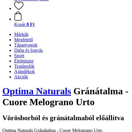
Kosár
0 Ft
Márkák
Megfelelő
Tápanyagok
Diéta és fogyás
Sport
Élelmiszer
Testápolók
Ajándékok
Akciók
Optima Naturals
Gránátalma -
Cuore Melograno Urto
Vörösborból és gránátalmaból előállítva
Optima Naturals Gránátalma - Cuore Melograno Urto