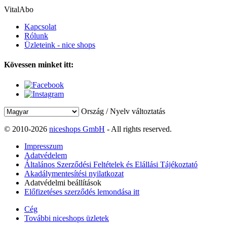
VitalAbo
Kapcsolat
Rólunk
Üzleteink - nice shops
Kövessen minket itt:
Ország / Nyelv változtatás
© 2010-2026
niceshops GmbH
- All rights reserved.
Impresszum
Adatvédelem
Általános Szerződési Feltételek és Elállási Tájékoztató
Akadálymentesítési nyilatkozat
Adatvédelmi beállítások
Előfizetéses szerződés lemondása itt
Cég
További niceshops üzletek