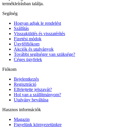
termékleírásban találja.
Segítség
Hogyan adjak le rendelést
Szállítás
Visszaküldés és visszatérítés
Fizetési módok
Ügyfélfiókom
Akciók és utalványok
További segítségre van szüksége?
Céges ügyfelek
Fiókom
Bejelentkezés
Regisztráció
Elfelejtette jelszavát?
Hol van a szállítmányom?
Utalvány beváltása
Hasznos információk
Magazin
Figyelünk környezetünkre