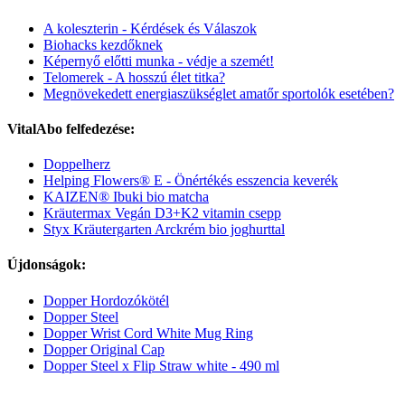
A koleszterin - Kérdések és Válaszok
Biohacks kezdőknek
Képernyő előtti munka - védje a szemét!
Telomerek - A hosszú élet titka?
Megnövekedett energiaszükséglet amatőr sportolók esetében?
VitalAbo felfedezése:
Doppelherz
Helping Flowers® E - Önértékés esszencia keverék
KAIZEN® Ibuki bio matcha
Kräutermax Vegán D3+K2 vitamin csepp
Styx Kräutergarten Arckrém bio joghurttal
Újdonságok:
Dopper Hordozókötél
Dopper Steel
Dopper Wrist Cord White Mug Ring
Dopper Original Cap
Dopper Steel x Flip Straw white - 490 ml