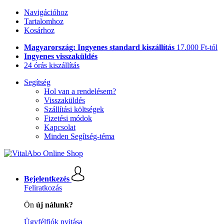
Navigációhoz
Tartalomhoz
Kosárhoz
Magyarország: Ingyenes standard kiszállítás
17.000 Ft-tól
Ingyenes visszaküldés
24 órás kiszállítás
Segítség
Hol van a rendelésem?
Visszaküldés
Szállítási költségek
Fizetési módok
Kapcsolat
Minden Segítség-téma
Bejelentkezés
Feliratkozás
Ön
új nálunk?
Ügyfélfiók nyitása