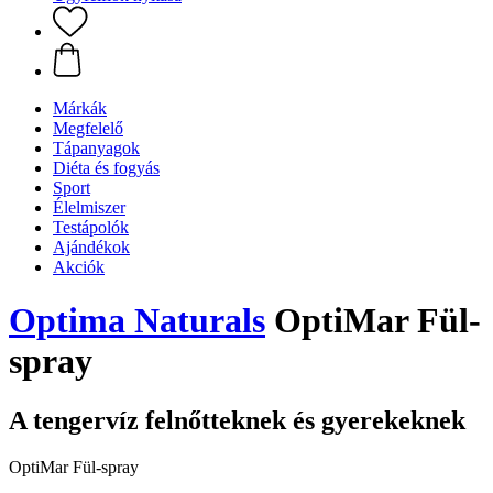
Márkák
Megfelelő
Tápanyagok
Diéta és fogyás
Sport
Élelmiszer
Testápolók
Ajándékok
Akciók
Optima Naturals
OptiMar Fül-
spray
A tengervíz felnőtteknek és gyerekeknek
OptiMar Fül-spray