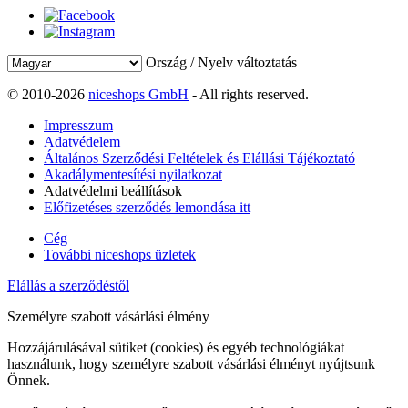
Ország / Nyelv változtatás
© 2010-2026
niceshops GmbH
- All rights reserved.
Impresszum
Adatvédelem
Általános Szerződési Feltételek és Elállási Tájékoztató
Akadálymentesítési nyilatkozat
Adatvédelmi beállítások
Előfizetéses szerződés lemondása itt
Cég
További niceshops üzletek
Elállás a szerződéstől
Személyre szabott vásárlási élmény
Hozzájárulásával sütiket (cookies) és egyéb technológiákat
használunk, hogy személyre szabott vásárlási élményt nyújtsunk
Önnek.