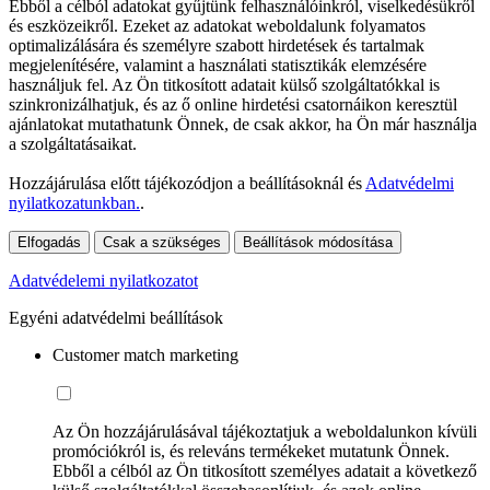
Ebből a célból adatokat gyűjtünk felhasználóinkról, viselkedésükről
és eszközeikről. Ezeket az adatokat weboldalunk folyamatos
optimalizálására és személyre szabott hirdetések és tartalmak
megjelenítésére, valamint a használati statisztikák elemzésére
használjuk fel. Az Ön titkosított adatait külső szolgáltatókkal is
szinkronizálhatjuk, és az ő online hirdetési csatornáikon keresztül
ajánlatokat mutathatunk Önnek, de csak akkor, ha Ön már használja
a szolgáltatásaikat.
Hozzájárulása előtt tájékozódjon a beállításoknál és
Adatvédelmi
nyilatkozatunkban.
.
Elfogadás
Csak a szükséges
Beállítások módosítása
Adatvédelemi nyilatkozatot
Egyéni adatvédelmi beállítások
Customer match marketing
Az Ön hozzájárulásával tájékoztatjuk a weboldalunkon kívüli
promóciókról is, és releváns termékeket mutatunk Önnek.
Ebből a célból az Ön titkosított személyes adatait a következő