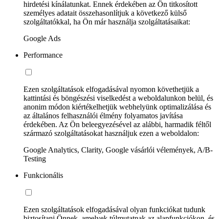
hirdetési kínálatunkat. Ennek érdekében az Ön titkosított
személyes adatait összehasonlítjuk a következő külső
szolgáltatókkal, ha Ön már használja szolgáltatásaikat:
Google Ads
Performance
Ezen szolgáltatások elfogadásával nyomon követhetjük a
kattintási és böngészési viselkedést a weboldalunkon belül, és
anonim módon kiértékelhetjük webhelyünk optimalizálása és
az általános felhasználói élmény folyamatos javítása
érdekében. Az Ön beleegyezésével az alábbi, harmadik féltől
származó szolgáltatásokat használjuk ezen a weboldalon:
Google Analytics, Clarity, Google vásárlói vélemények, A/B-
Testing
Funkcionális
Ezen szolgáltatások elfogadásával olyan funkciókat tudunk
biztosítani Önnek, amelyek túlmutatnak az alapfunkciókon, és