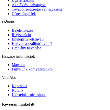
Ügyfélfiókom
Akciók és utalványok
További segítségre van szüksége?
Céges ügyfelek
Fiókom
Bejelentkezés
Regisztráció
Elfelejtette jelszavát?
Hol van a szállítmányom?
Utalvány beváltása
Hasznos információk
Magazin
Figyelünk környezetünkre
VitalAbo
Kapcsolat
Rólunk
Üzleteink - nice shops
Kövessen minket itt: