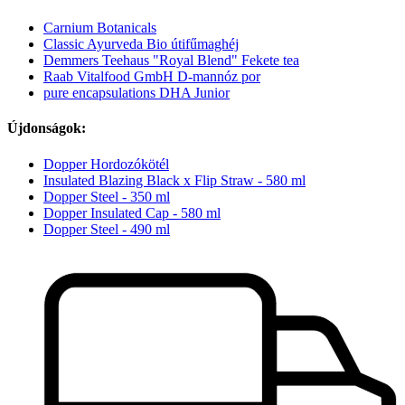
Carnium Botanicals
Classic Ayurveda Bio útifűmaghéj
Demmers Teehaus "Royal Blend" Fekete tea
Raab Vitalfood GmbH D-mannóz por
pure encapsulations DHA Junior
Újdonságok:
Dopper Hordozókötél
Insulated Blazing Black x Flip Straw - 580 ml
Dopper Steel - 350 ml
Dopper Insulated Cap - 580 ml
Dopper Steel - 490 ml