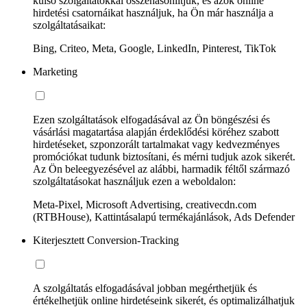
külső szolgáltatókkal összehasonlítjuk, és azok online
hirdetési csatornáikat használjuk, ha Ön már használja a
szolgáltatásaikat:
Bing, Criteo, Meta, Google, LinkedIn, Pinterest, TikTok
Marketing
Ezen szolgáltatások elfogadásával az Ön böngészési és
vásárlási magatartása alapján érdeklődési köréhez szabott
hirdetéseket, szponzorált tartalmakat vagy kedvezményes
promóciókat tudunk biztosítani, és mérni tudjuk azok sikerét.
Az Ön beleegyezésével az alábbi, harmadik féltől származó
szolgáltatásokat használjuk ezen a weboldalon:
Meta-Pixel, Microsoft Advertising, creativecdn.com
(RTBHouse), Kattintásalapú termékajánlások, Ads Defender
Kiterjesztett Conversion-Tracking
A szolgáltatás elfogadásával jobban megérthetjük és
értékelhetjük online hirdetéseink sikerét, és optimalizálhatjuk