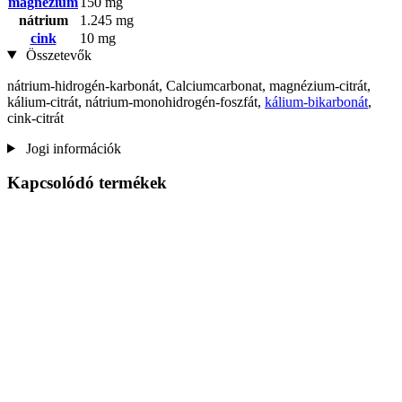
magnézium
150 mg
nátrium
1.245 mg
cink
10 mg
Összetevők
nátrium-hidrogén-karbonát, Calciumcarbonat, magnézium-citrát,
kálium-citrát, nátrium-monohidrogén-foszfát,
kálium-bikarbonát
,
cink-citrát
Jogi információk
Kapcsolódó termékek