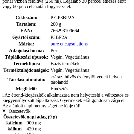
pohár vízben feloldva (250 ml). Legalább 30 perccel étkezés előtt
vagy 60 perccel azután fogyassza el.
Cikkszám:
PE-P3BP2A
Tartalom:
200 g
EAN:
766298109664
Gyártói szám:
P3BP2A
Márka:
pure encapsulations
Adagolási forma:
Por
Táplálkozási típusok:
Vegán, Vegetáriánus
Terméktípus:
Bázis termékek
Terméktulajdonságok:
Vegán, Vegetáriánus
száraz, hűvös és fénytől védett helyen
Tárolási útmutató:
tárolandó
Megfelelő:
Emésztés
i
Az étrend-kiegészítők alkalmazása nem helyettesíti a változatos és
kiegyensúlyozott táplálkozást. Gyermekek elől gondosan zárja el.
Az ajánlott napi mennyiséget ne lépje túl!
Összetevők
Összetevők
napi adag (9 g)
kálcium
900 mg
kálium
420 mg