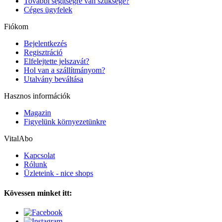
További segítségre van szüksége?
Céges ügyfelek
Fiókom
Bejelentkezés
Regisztráció
Elfelejtette jelszavát?
Hol van a szállítmányom?
Utalvány beváltása
Hasznos információk
Magazin
Figyelünk környezetünkre
VitalAbo
Kapcsolat
Rólunk
Üzleteink - nice shops
Kövessen minket itt: