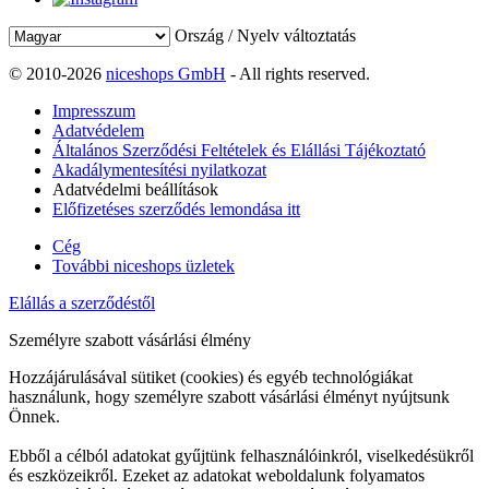
Ország / Nyelv változtatás
© 2010-2026
niceshops GmbH
- All rights reserved.
Impresszum
Adatvédelem
Általános Szerződési Feltételek és Elállási Tájékoztató
Akadálymentesítési nyilatkozat
Adatvédelmi beállítások
Előfizetéses szerződés lemondása itt
Cég
További niceshops üzletek
Elállás a szerződéstől
Személyre szabott vásárlási élmény
Hozzájárulásával sütiket (cookies) és egyéb technológiákat
használunk, hogy személyre szabott vásárlási élményt nyújtsunk
Önnek.
Ebből a célból adatokat gyűjtünk felhasználóinkról, viselkedésükről
és eszközeikről. Ezeket az adatokat weboldalunk folyamatos