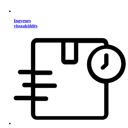
Ingyenes
visszaküldés