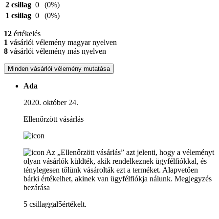
2 csillag
0
(0%)
1 csillag
0
(0%)
12
értékelés
1
vásárlói vélemény magyar nyelven
8
vásárlói vélemény más nyelven
Minden vásárlói vélemény mutatása
Ada
2020. október 24.
Ellenőrzött vásárlás
Az „Ellenőrzött vásárlás” azt jelenti, hogy a véleményt
olyan vásárlók küldték, akik rendelkeznek ügyfélfiókkal, és
ténylegesen tőlünk vásárolták ezt a terméket. Alapvetően
bárki értékelhet, akinek van ügyfélfiókja nálunk.
Megjegyzés
bezárása
5 csillaggal5értékelt.