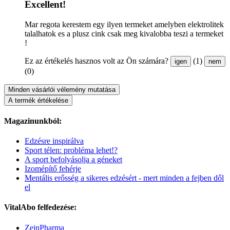
Excellent!
Mar regota kerestem egy ilyen termeket amelyben elektrolitek
talalhatok es a plusz cink csak meg kivalobba teszi a termeket
!
Ez az értékelés hasznos volt az Ön számára?
(1)
igen
nem
(0)
Minden vásárlói vélemény mutatása
A termék értékelése
Magazinunkból:
Edzésre inspirálva
Sport télen: probléma lehet!?
A sport befolyásolja a géneket
Izomépítő fehérje
Mentális erősség a sikeres edzésért - mert minden a fejben dől
el
VitalAbo felfedezése:
ZeinPharma