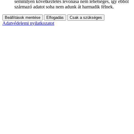
semmilyen következtetés levonása nem lehetséges, így ebből
származó adatot soha nem adunk át harmadik félnek.
Beállítások mentése
Elfogadás
Csak a szükséges
Adatvédelemi nyilatkozatot