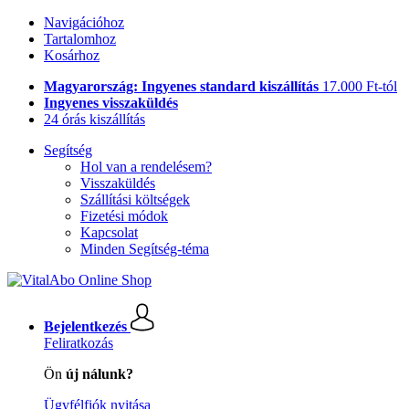
Navigációhoz
Tartalomhoz
Kosárhoz
Magyarország: Ingyenes standard kiszállítás
17.000 Ft-tól
Ingyenes visszaküldés
24 órás kiszállítás
Segítség
Hol van a rendelésem?
Visszaküldés
Szállítási költségek
Fizetési módok
Kapcsolat
Minden Segítség-téma
Bejelentkezés
Feliratkozás
Ön
új nálunk?
Ügyfélfiók nyitása