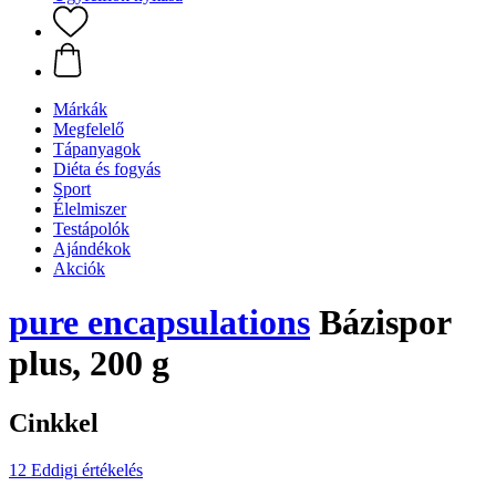
Márkák
Megfelelő
Tápanyagok
Diéta és fogyás
Sport
Élelmiszer
Testápolók
Ajándékok
Akciók
pure encapsulations
Bázispor
plus, 200 g
Cinkkel
12 Eddigi értékelés