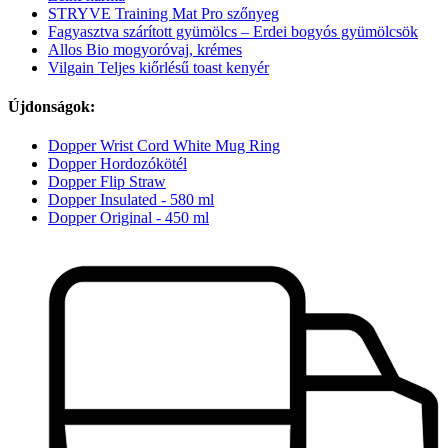
STRYVE Training Mat Pro szőnyeg
Fagyasztva szárított gyümölcs – Erdei bogyós gyümölcsök
Allos Bio mogyoróvaj, krémes
Vilgain Teljes kiőrlésű toast kenyér
Újdonságok:
Dopper Wrist Cord White Mug Ring
Dopper Hordozókötél
Dopper Flip Straw
Dopper Insulated - 580 ml
Dopper Original - 450 ml