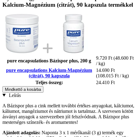
Kalcium-Magnézium (citrát), 90 kapszula termékkel
9.720 Ft
(48.600 Ft
pure encapsulations Bázispor plus, 200 g
/ kg)
pure encapsulations Kalcium-Magnézium
14.690 Ft
(citrát), 90 kapszula
(108.015 Ft / kg)
Teljes összeg:
24.410 Ft
Mindkettő a kosárba
Leírás
A Bázispor plus a cink mellett további értékes anyagokat, kálciumot,
káliumot, mangéziumot és nátriumot is tartalmaz. A szervesen kötött
ásványi anyagok a szervezetben jól felszívódnak. A Bázispor plus
mesterséges színezék- és aromamentes!
Ajánlott adagolás:
Naponta 3 x 1 mérőkanál (3 g) termék egy