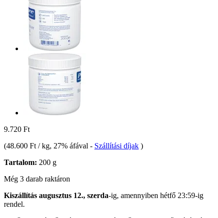
9.720 Ft
(
48.600 Ft / kg
, 27% áfával
-
Szállítási díjak
)
Tartalom:
200 g
Még 3 darab raktáron
Kiszállítás augusztus 12., szerda
-ig, amennyiben
hétfő 23:59-ig
rendel.