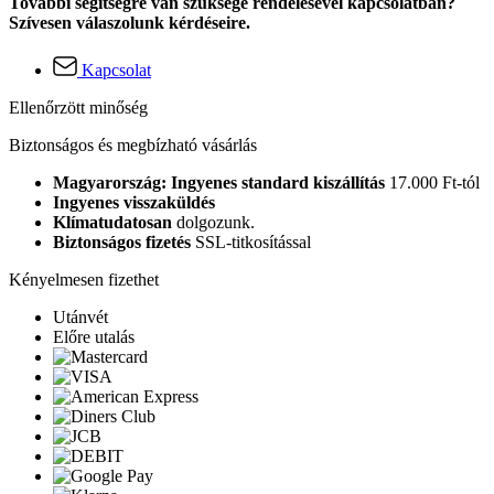
További segítségre van szüksége rendelésével kapcsolatban?
Szívesen válaszolunk kérdéseire.
Kapcsolat
Ellenőrzött minőség
Biztonságos és megbízható vásárlás
Magyarország: Ingyenes standard kiszállítás
17.000 Ft-tól
Ingyenes visszaküldés
Klímatudatosan
dolgozunk.
Biztonságos fizetés
SSL-titkosítással
Kényelmesen fizethet
Utánvét
Előre utalás