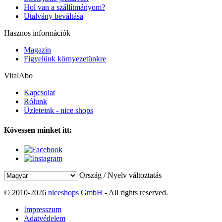
Hol van a szállítmányom?
Utalvány beváltása
Hasznos információk
Magazin
Figyelünk környezetünkre
VitalAbo
Kapcsolat
Rólunk
Üzleteink - nice shops
Kövessen minket itt:
Ország / Nyelv változtatás
© 2010-2026
niceshops GmbH
- All rights reserved.
Impresszum
Adatvédelem