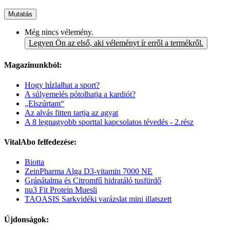
Mutatás
Még nincs vélemény.
Legyen Ön az első, aki véleményt ír erről a termékről.
Magazinunkból:
Hogy hízlalhat a sport?
A súlyemelés pótolhatja a kardiót?
„Elszúrtam“
Az alvás fitten tartja az agyat
A 8 legnagyobb sporttal kapcsolatos tévedés - 2.rész
VitalAbo felfedezése:
Biotta
ZeinPharma Alga D3-vitamin 7000 NE
Gránátalma és Citromfű hidratáló tusfürdő
nu3 Fit Protein Muesli
TAOASIS Sarkvidéki varázslat mini illatszett
Újdonságok: