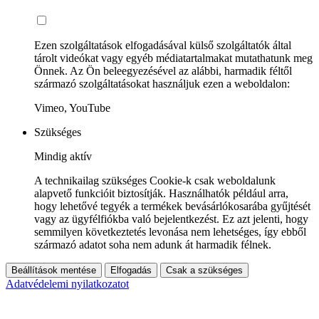
Ezen szolgáltatások elfogadásával külső szolgáltatók által
tárolt videókat vagy egyéb médiatartalmakat mutathatunk meg
Önnek. Az Ön beleegyezésével az alábbi, harmadik féltől
származó szolgáltatásokat használjuk ezen a weboldalon:
Vimeo, YouTube
Szükséges
Mindig aktív
A technikailag szükséges Cookie-k csak weboldalunk
alapvető funkcióit biztosítják. Használhatók például arra,
hogy lehetővé tegyék a termékek bevásárlókosarába gyűjtését
vagy az ügyfélfiókba való bejelentkezést. Ez azt jelenti, hogy
semmilyen következtetés levonása nem lehetséges, így ebből
származó adatot soha nem adunk át harmadik félnek.
Beállítások mentése
Elfogadás
Csak a szükséges
Adatvédelemi nyilatkozatot