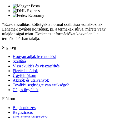
*Ezek a szállítási költségek a normál szállításra vonatkoznak.
Lehetnek további költségek, pl. a termékek súlya, mérete vagy
tulajdonságai miatt. Ezeket az információkat közvetlenül a
termékleírásban találja.
Segítség
Hogyan adjak le rendelést
Szállítás
Visszaküldés és visszatérítés
Fizetési módok
Ügyfélfiókom
Akciók és utalványok
További segítségre van szüksége?
Céges ügyfelek
Fiókom
Bejelentkezés
Regisztráció
Elfelejtette jelszavát?