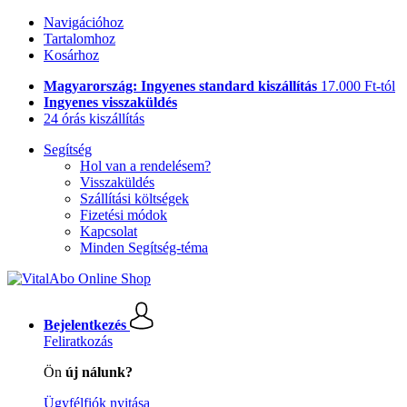
Navigációhoz
Tartalomhoz
Kosárhoz
Magyarország: Ingyenes standard kiszállítás
17.000 Ft-tól
Ingyenes visszaküldés
24 órás kiszállítás
Segítség
Hol van a rendelésem?
Visszaküldés
Szállítási költségek
Fizetési módok
Kapcsolat
Minden Segítség-téma
Bejelentkezés
Feliratkozás
Ön
új nálunk?
Ügyfélfiók nyitása