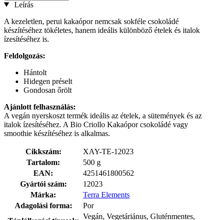
Leírás
A kezeletlen, perui kakaópor nemcsak sokféle csokoládé
készítéséhez tökéletes, hanem ideális különböző ételek és italok
ízesítéséhez is.
Feldolgozás:
Hántolt
Hidegen préselt
Gondosan őrölt
Ajánlott felhasználás:
A vegán nyerskoszt termék ideális az ételek, a sütemények és az
italok ízesítéséhez. A Bio Criollo Kakaópor csokoládé vagy
smoothie készítéséhez is alkalmas.
Cikkszám:
XAY-TE-12023
Tartalom:
500 g
EAN:
4251461800562
Gyártói szám:
12023
Márka:
Terra Elements
Adagolási forma:
Por
Vegán, Vegetáriánus, Gluténmentes,