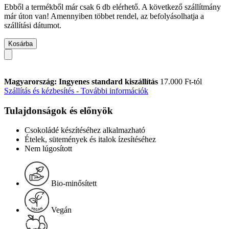
Ebből a termékből már csak 6 db elérhető. A következő szállítmány
már úton van! Amennyiben többet rendel, az befolyásolhatja a
szállítási dátumot.
Kosárba
Magyarország: Ingyenes standard kiszállítás
17.000 Ft-tól
Szállítás és kézbesítés - További információk
Tulajdonságok és előnyök
Csokoládé készítéséhez alkalmazható
Ételek, sütemények és italok ízesítéséhez
Nem lúgosított
Bio-minősített
Vegán