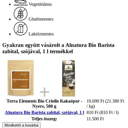
Vegetáriánus
Gluténmentes
Laktózmentes
Gyakran együtt vásárolt a Alnatura Bio Barista
zabital, szójával, 1 l termékkel
Terra Elements Bio Criollo Kakaópor -
10.690 Ft
(21.380 Ft
Nyers, 500 g
/ kg)
Alnatura Bio Barista zabital, szójával, 1 l
810 Ft
(810 Ft / l)
Teljes összeg:
11.500 Ft
Mindkettő a kosárba