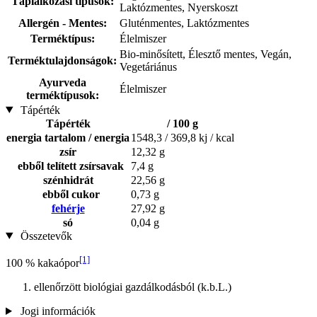
Táplálkozási típusok:
Laktózmentes, Nyerskoszt
Allergén - Mentes:
Gluténmentes, Laktózmentes
Terméktípus:
Élelmiszer
Bio-minősített, Élesztő mentes, Vegán,
Terméktulajdonságok:
Vegetáriánus
Ayurveda
Élelmiszer
terméktípusok:
Tápérték
Tápérték
/ 100 g
energia tartalom / energia
1548,3 / 369,8 kj / kcal
zsír
12,32 g
ebből telített zsírsavak
7,4 g
szénhidrát
22,56 g
ebből cukor
0,73 g
fehérje
27,92 g
só
0,04 g
Összetevők
[1]
100 % kakaópor
ellenőrzött biológiai gazdálkodásból (k.b.L.)
Jogi információk