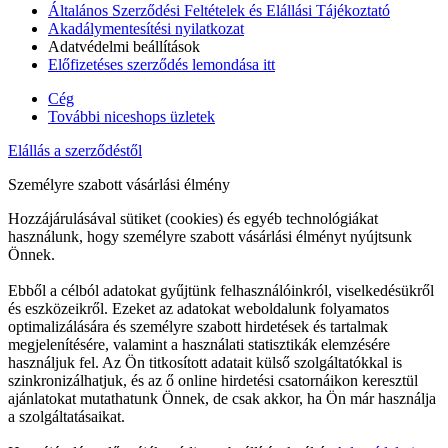
Általános Szerződési Feltételek és Elállási Tájékoztató
Akadálymentesítési nyilatkozat
Adatvédelmi beállítások
Előfizetéses szerződés lemondása itt
Cég
További niceshops üzletek
Elállás a szerződéstől
Személyre szabott vásárlási élmény
Hozzájárulásával sütiket (cookies) és egyéb technológiákat
használunk, hogy személyre szabott vásárlási élményt nyújtsunk
Önnek.
Ebből a célból adatokat gyűjtünk felhasználóinkról, viselkedésükről
és eszközeikről. Ezeket az adatokat weboldalunk folyamatos
optimalizálására és személyre szabott hirdetések és tartalmak
megjelenítésére, valamint a használati statisztikák elemzésére
használjuk fel. Az Ön titkosított adatait külső szolgáltatókkal is
szinkronizálhatjuk, és az ő online hirdetési csatornáikon keresztül
ajánlatokat mutathatunk Önnek, de csak akkor, ha Ön már használja
a szolgáltatásaikat.