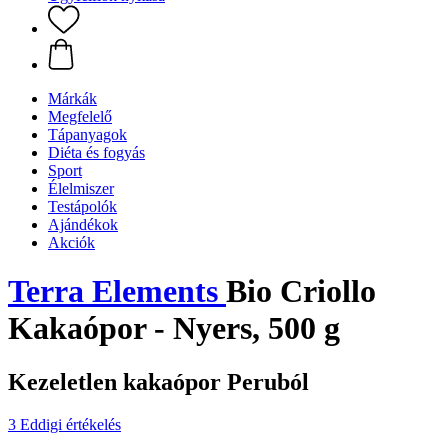
Márkák
Megfelelő
Tápanyagok
Diéta és fogyás
Sport
Élelmiszer
Testápolók
Ajándékok
Akciók
Terra Elements
Bio Criollo
Kakaópor - Nyers, 500 g
Kezeletlen kakaópor Peruból
3 Eddigi értékelés