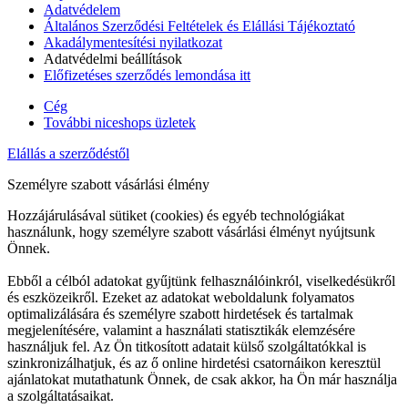
Adatvédelem
Általános Szerződési Feltételek és Elállási Tájékoztató
Akadálymentesítési nyilatkozat
Adatvédelmi beállítások
Előfizetéses szerződés lemondása itt
Cég
További niceshops üzletek
Elállás a szerződéstől
Személyre szabott vásárlási élmény
Hozzájárulásával sütiket (cookies) és egyéb technológiákat
használunk, hogy személyre szabott vásárlási élményt nyújtsunk
Önnek.
Ebből a célból adatokat gyűjtünk felhasználóinkról, viselkedésükről
és eszközeikről. Ezeket az adatokat weboldalunk folyamatos
optimalizálására és személyre szabott hirdetések és tartalmak
megjelenítésére, valamint a használati statisztikák elemzésére
használjuk fel. Az Ön titkosított adatait külső szolgáltatókkal is
szinkronizálhatjuk, és az ő online hirdetési csatornáikon keresztül
ajánlatokat mutathatunk Önnek, de csak akkor, ha Ön már használja
a szolgáltatásaikat.