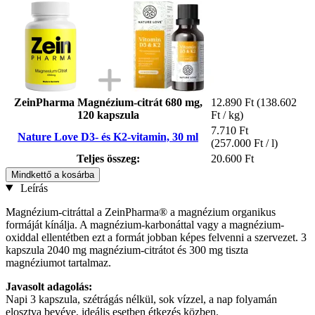
ZeinPharma Magnézium-citrát 680 mg,
12.890 Ft
(138.602
120 kapszula
Ft / kg)
7.710 Ft
Nature Love D3- és K2-vitamin, 30 ml
(257.000 Ft / l)
Teljes összeg:
20.600 Ft
Mindkettő a kosárba
Leírás
Magnézium-citráttal a ZeinPharma® a magnézium organikus
formáját kínálja. A magnézium-karbonáttal vagy a magnézium-
oxiddal ellentétben ezt a formát jobban képes felvenni a szervezet. 3
kapszula 2040 mg magnézium-citrátot és 300 mg tiszta
magnéziumot tartalmaz.
Javasolt adagolás:
Napi 3 kapszula, szétrágás nélkül, sok vízzel, a nap folyamán
elosztva bevéve, ideális esetben étkezés közben.