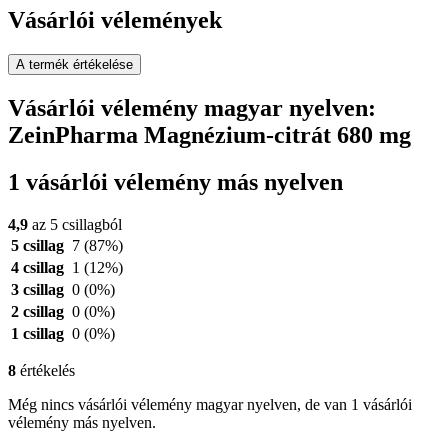
Vásárlói vélemények
A termék értékelése
Vásárlói vélemény magyar nyelven:
ZeinPharma Magnézium-citrát 680 mg
1 vásárlói vélemény más nyelven
4,9
az 5 csillagból
5 csillag
7
(87%)
4 csillag
1
(12%)
3 csillag
0
(0%)
2 csillag
0
(0%)
1 csillag
0
(0%)
8
értékelés
Még nincs vásárlói vélemény magyar nyelven, de van 1 vásárlói
vélemény más nyelven.