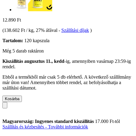
12.890 Ft
(
138.602 Ft / kg
, 27% áfával
-
Szállítási díjak
)
Tartalom:
120 kapszula
Még 5 darab raktáron
Kiszállítás augusztus 11., kedd
-ig, amennyiben
vasárnap 23:59-ig
rendel.
Ebből a termékből már csak 5 db elérhető. A következő szállítmány
már úton van! Amennyiben többet rendel, az befolyásolhatja a
szállítási dátumot.
Kosárba
Magyarország: Ingyenes standard kiszállítás
17.000 Ft-tól
Szállítás és kézbesítés - További információk