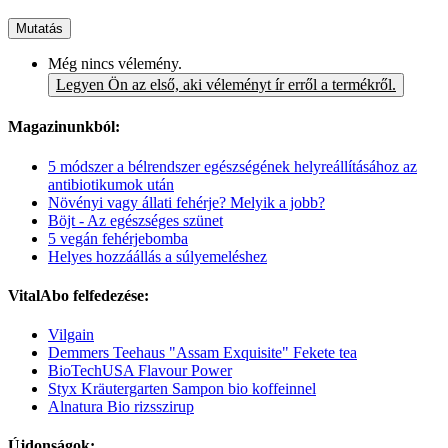
Mutatás
Még nincs vélemény.
Legyen Ön az első, aki véleményt ír erről a termékről.
Magazinunkból:
5 módszer a bélrendszer egészségének helyreállításához az
antibiotikumok után
Növényi vagy állati fehérje? Melyik a jobb?
Böjt - Az egészséges szünet
5 vegán fehérjebomba
Helyes hozzáállás a súlyemeléshez
VitalAbo felfedezése:
Vilgain
Demmers Teehaus "Assam Exquisite" Fekete tea
BioTechUSA Flavour Power
Styx Kräutergarten Sampon bio koffeinnel
Alnatura Bio rizsszirup
Újdonságok: