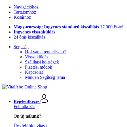
Navigációhoz
Tartalomhoz
Kosárhoz
Magyarország: Ingyenes standard kiszállítás
17.000 Ft-tól
Ingyenes visszaküldés
24 órás kiszállítás
Segítség
Hol van a rendelésem?
Visszaküldés
Szállítási költségek
Fizetési módok
Kapcsolat
Minden Segítség-téma
Bejelentkezés
Feliratkozás
Ön
új nálunk?
Ügyfélfiók nyitása