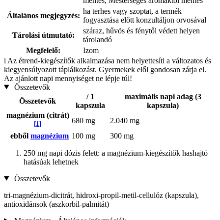
mentes, Mesterséges aromáktól mentes
ha terhes vagy szoptat, a termék
Általános megjegyzés:
fogyasztása előtt konzultáljon orvosával
száraz, hűvös és fénytől védett helyen
Tárolási útmutató:
tárolandó
Megfelelő:
Izom
i
Az étrend-kiegészítők alkalmazása nem helyettesíti a változatos és
kiegyensúlyozott táplálkozást. Gyermekek elől gondosan zárja el.
Az ajánlott napi mennyiséget ne lépje túl!
Összetevők
/ 1
maximális napi adag (3
Összetevők
kapszula
kapszula)
magnézium (citrát)
680 mg
2.040 mg
[1]
ebből
magnézium
100 mg
300 mg
250 mg napi dózis felett: a magnézium-kiegészítők hashajtó
hatásúak lehetnek
Összetevők
tri-magnézium-dicitrát, hidroxi-propil-metil-cellulóz (kapszula),
antioxidánsok (aszkorbil-palmitát)