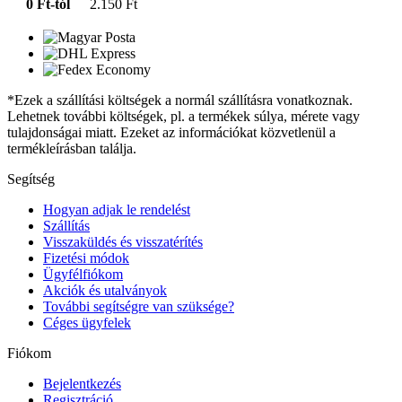
0 Ft-tól
2.150 Ft
*Ezek a szállítási költségek a normál szállításra vonatkoznak.
Lehetnek további költségek, pl. a termékek súlya, mérete vagy
tulajdonságai miatt. Ezeket az információkat közvetlenül a
termékleírásban találja.
Segítség
Hogyan adjak le rendelést
Szállítás
Visszaküldés és visszatérítés
Fizetési módok
Ügyfélfiókom
Akciók és utalványok
További segítségre van szüksége?
Céges ügyfelek
Fiókom
Bejelentkezés
Regisztráció