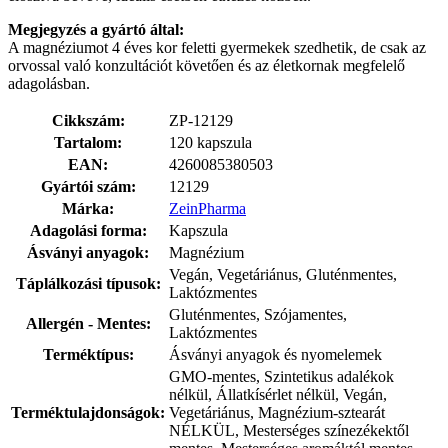
Megjegyzés a gyártó által:
A magnéziumot 4 éves kor feletti gyermekek szedhetik, de csak az
orvossal való konzultációt követően és az életkornak megfelelő
adagolásban.
Cikkszám:
ZP-12129
Tartalom:
120 kapszula
EAN:
4260085380503
Gyártói szám:
12129
Márka:
ZeinPharma
Adagolási forma:
Kapszula
Ásványi anyagok:
Magnézium
Vegán, Vegetáriánus, Gluténmentes,
Táplálkozási típusok:
Laktózmentes
Gluténmentes, Szójamentes,
Allergén - Mentes:
Laktózmentes
Terméktípus:
Ásványi anyagok és nyomelemek
GMO-mentes, Szintetikus adalékok
nélkül, Állatkísérlet nélkül, Vegán,
Terméktulajdonságok:
Vegetáriánus, Magnézium-sztearát
NÉLKÜL, Mesterséges színezékektől