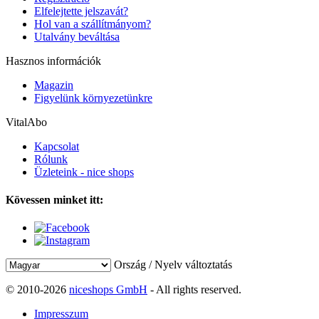
Elfelejtette jelszavát?
Hol van a szállítmányom?
Utalvány beváltása
Hasznos információk
Magazin
Figyelünk környezetünkre
VitalAbo
Kapcsolat
Rólunk
Üzleteink - nice shops
Kövessen minket itt:
Ország / Nyelv változtatás
© 2010-2026
niceshops GmbH
- All rights reserved.
Impresszum