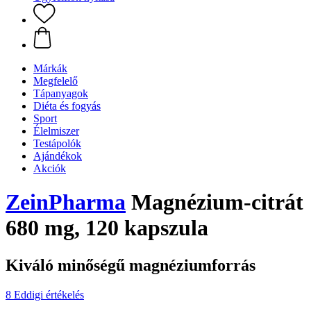
Márkák
Megfelelő
Tápanyagok
Diéta és fogyás
Sport
Élelmiszer
Testápolók
Ajándékok
Akciók
ZeinPharma
Magnézium-citrát
680 mg, 120 kapszula
Kiváló minőségű magnéziumforrás
8 Eddigi értékelés