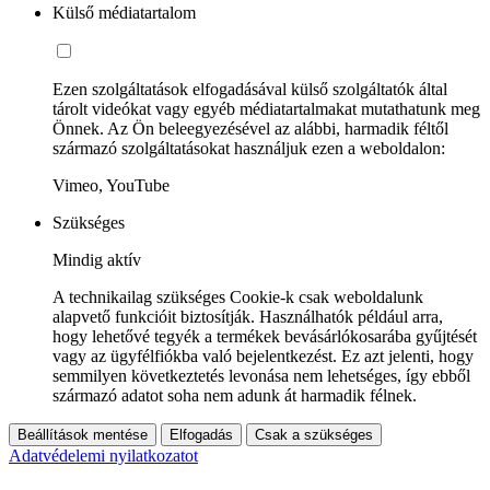
Külső médiatartalom
Ezen szolgáltatások elfogadásával külső szolgáltatók által
tárolt videókat vagy egyéb médiatartalmakat mutathatunk meg
Önnek. Az Ön beleegyezésével az alábbi, harmadik féltől
származó szolgáltatásokat használjuk ezen a weboldalon:
Vimeo, YouTube
Szükséges
Mindig aktív
A technikailag szükséges Cookie-k csak weboldalunk
alapvető funkcióit biztosítják. Használhatók például arra,
hogy lehetővé tegyék a termékek bevásárlókosarába gyűjtését
vagy az ügyfélfiókba való bejelentkezést. Ez azt jelenti, hogy
semmilyen következtetés levonása nem lehetséges, így ebből
származó adatot soha nem adunk át harmadik félnek.
Beállítások mentése
Elfogadás
Csak a szükséges
Adatvédelemi nyilatkozatot