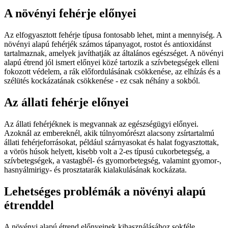
A növényi fehérje előnyei
Az elfogyasztott fehérje típusa fontosabb lehet, mint a mennyiség. A
növényi alapú fehérjék számos tápanyagot, rostot és antioxidánst
tartalmaznak, amelyek javíthatják az általános egészséget. A növényi
alapú étrend jól ismert előnyei közé tartozik a szívbetegségek elleni
fokozott védelem, a rák előfordulásának csökkenése, az elhízás és a
szélütés kockázatának csökkenése - ez csak néhány a sokból.
Az állati fehérje előnyei
Az állati fehérjéknek is megvannak az egészségügyi előnyei.
Azoknál az embereknél, akik túlnyomórészt alacsony zsírtartalmú
állati fehérjeforrásokat, például szárnyasokat és halat fogyasztottak,
a vörös húsok helyett, kisebb volt a 2-es típusú cukorbetegség, a
szívbetegségek, a vastagbél- és gyomorbetegség, valamint gyomor-,
hasnyálmirigy- és prosztatarák kialakulásának kockázata.
Lehetséges problémák a növényi alapú
étrenddel
A növényi alapú étrend előnyeinek kihasználásához sokféle