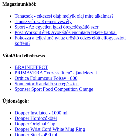
Magazinunkból:
Tanácsok - étkezési olaj: melyik olaj mire alkalmas?
Transzzsírok: Krémes veszély
Sport - Az egyetlen igazi öregedésgátló szer
Post-Workout étel: Avokádós enchilada fekete babbal
Fokozza a teljesítményt az erősítő edzés előtt elfogyasztott
koffein?
VitalAbo felfedezése:
BRAINEFFECT
PRIMAVERA "Vezess fitten" ajándékszett
Orthica Foliumzuur Folsav - 800
Sonnentor Kandalló sercegés- tea
Sponser Sport Food Competition Orange
Újdonságok:
Dopper Insulated - 1000 ml
Dopper Hordozókötél
Dopper Original Cap
Dopper Wrist Cord White Mug Ring
Dopper Steel - 490 ml