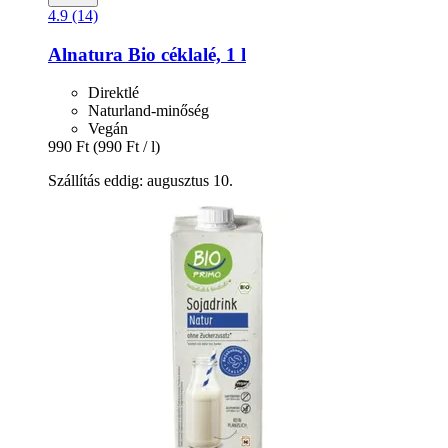
4.9 (14)
Alnatura
Bio céklalé, 1 l
Direktlé
Naturland-minőség
Vegán
990 Ft
(990 Ft / l)
Szállítás eddig: augusztus 10.