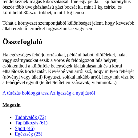
rendelkeznek magas kibocsátással. Íme egy példa: 1 kg bárányhús
ötször több üvegházhatású gázt bocsát ki, mint 1 kg csirke, és
körülbelül 30-szor többet, mint 1 kg lencse.
Tehát a környezet szempontjából különbséget jelent, hogy kevesebb
állati eredetű terméket fogyasztunk-e vagy sem.
Összefoglaló
Ha egészséges fehérjeforrásokat, például babot, dióféléket, halat
vagy szárnyasokat eszik a vörös és feldolgozott hús helyett,
csökkentheti a különféle betegségek kialakulásának és a korai
elhalálozás kockázatát. Kevésbé van arról szó, hogy milyen fehérjét
(növényi vagy állati) fogyaszt, sokkal inkább arról, hogy mit visz be
a fehérjével együtt (telített/telítetlen zsírsavak, vitaminok...)
A túrázás boldoggá tesz
Az igazság a nyújtásról
Magazin
Tudnivalók
(72)
Táplálkozás
(61)
Sport
(46)
Egészség
(25)