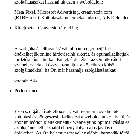
szolgáltatásokat használjuk ezen a weboldalon:
Meta-Pixel, Microsoft Advertising, creativecdn.com
(RTBHouse), Kattintásalapú termékajánlások, Ads Defender
Kiterjesztett Conversion-Tracking
A szolgáltatás elfogadásával jobban megérthetjük és
értékelhetjük online hirdetéseink sikerét, és optimalizálhatjuk
hirdetési kínálatunkat. Ennek érdekében az Ön titkosított
személyes adatait összehasonlítjuk a következő külső
szolgáltatókkal, ha Ön már használja szolgáltatásaikat:
Google Ads
Performance
Ezen szolgáltatások elfogadásával nyomon követhetjük a
kattintási és böngészési viselkedést a weboldalunkon belül, és
anonim módon kiértékelhetjük webhelyünk optimalizálása és
az általános felhasználói élmény folyamatos javítása
érdekében. Az Ön beleegyezésével az alábbi, harmadik féltől