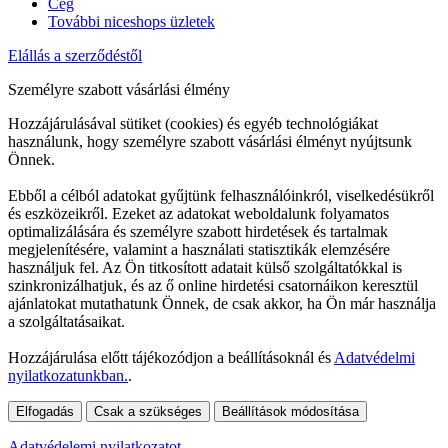
Cég
További niceshops üzletek
Elállás a szerződéstől
Személyre szabott vásárlási élmény
Hozzájárulásával sütiket (cookies) és egyéb technológiákat
használunk, hogy személyre szabott vásárlási élményt nyújtsunk
Önnek.
Ebből a célból adatokat gyűjtünk felhasználóinkról, viselkedésükről
és eszközeikről. Ezeket az adatokat weboldalunk folyamatos
optimalizálására és személyre szabott hirdetések és tartalmak
megjelenítésére, valamint a használati statisztikák elemzésére
használjuk fel. Az Ön titkosított adatait külső szolgáltatókkal is
szinkronizálhatjuk, és az ő online hirdetési csatornáikon keresztül
ajánlatokat mutathatunk Önnek, de csak akkor, ha Ön már használja
a szolgáltatásaikat.
Hozzájárulása előtt tájékozódjon a beállításoknál és
Adatvédelmi
nyilatkozatunkban.
.
Elfogadás
Csak a szükséges
Beállítások módosítása
Adatvédelemi nyilatkozatot