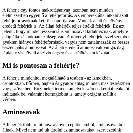
A fehérje egy fontos makrotápanyag, azonban nem minden
élelmiszerben egyenlő a fehérjeforrás. Az emberek által alkalmazott
fehérjeforrásoknak két fő csoportja van. Vannak állati és növényi
eredetű fehérjék is. Az állati fehérjék teljes értékű fehérjék. Ez azt
jelenti, hogy minden esszenciális aminosavat tartalmaznak, amelyre
a táplálkozásunkban szükség van. A növényi fehérjék ezzel szemben
gyakran hiányos fehérjeforrások, vagyis nem tartalmazzák az összes
esszenciális aminosavat. Az állati eredetű aminosavakban gazdag
táplálkozás növeli a szívbetegség és a szélütés kockázatát.
Mi is pontosan a fehérje?
A fehérje mindenhol megtalálható a testben - az izmokban,
csontokban, bőrben, hajban és gyakorlatilag minden más testrészben
vagy szövetben. Enzimeket termel, amelyek számos kémiai reakciót
indítanak be, valamint hemoglobint is, amely oxigént szállít a
vérben.
Aminosavak
A fehérjék több, mint húsz alapvető építőelemből, aminosavakból
állnak. Mivel nem tudjuk tárolni az aminosavakat, szervezetünk