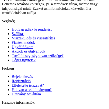
Lehetnek további költségek, pl. a termékek súlya, mérete vagy
tulajdonságai miatt. Ezeket az információkat közvetlenül a
termékleírásban találja.
Segítség
Hogyan adjak le rendelést
Szállítás
Visszaküldés és visszatérítés
Fizetési módok
Ügyfélfiókom
Akciók és utalványok
További segítségre van szüksége?
Céges ügyfelek
Fiókom
Bejelentkezés
Regisztráció
Elfelejtette jelszavát?
Hol van a szállítmányom?
Utalvány beváltása
Hasznos információk