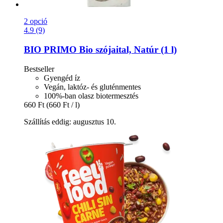
2 opció
4.9 (9)
BIO PRIMO
Bio szójaital, Natúr (1 l)
Bestseller
Gyengéd íz
Vegán, laktóz- és gluténmentes
100%-ban olasz biotermesztés
660 Ft
(660 Ft / l)
Szállítás eddig: augusztus 10.