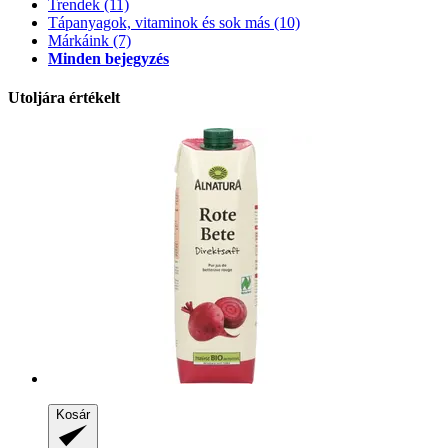
Trendek
(11)
Tápanyagok, vitaminok és sok más
(10)
Márkáink
(7)
Minden bejegyzés
Utoljára értékelt
Kosár