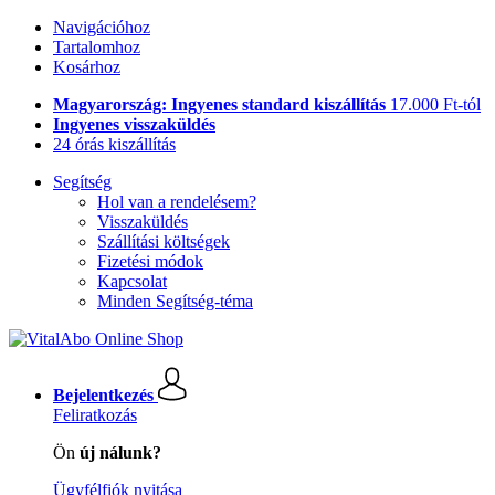
Navigációhoz
Tartalomhoz
Kosárhoz
Magyarország: Ingyenes standard kiszállítás
17.000 Ft-tól
Ingyenes visszaküldés
24 órás kiszállítás
Segítség
Hol van a rendelésem?
Visszaküldés
Szállítási költségek
Fizetési módok
Kapcsolat
Minden Segítség-téma
Bejelentkezés
Feliratkozás
Ön
új nálunk?
Ügyfélfiók nyitása