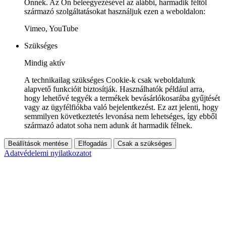
Önnek. Az Ön beleegyezésével az alábbi, harmadik féltől
származó szolgáltatásokat használjuk ezen a weboldalon:
Vimeo, YouTube
Szükséges
Mindig aktív
A technikailag szükséges Cookie-k csak weboldalunk
alapvető funkcióit biztosítják. Használhatók például arra,
hogy lehetővé tegyék a termékek bevásárlókosarába gyűjtését
vagy az ügyfélfiókba való bejelentkezést. Ez azt jelenti, hogy
semmilyen következtetés levonása nem lehetséges, így ebből
származó adatot soha nem adunk át harmadik félnek.
Beállítások mentése
Elfogadás
Csak a szükséges
Adatvédelemi nyilatkozatot