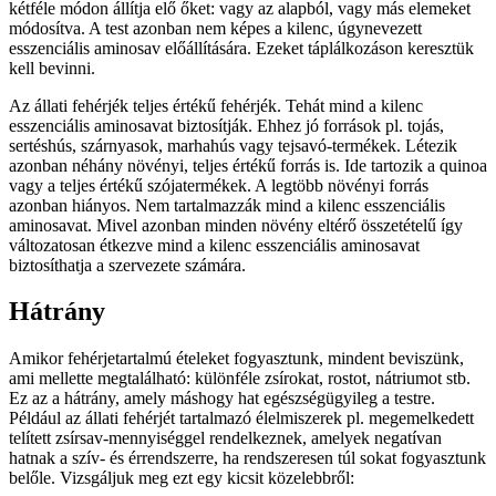
kétféle módon állítja elő őket: vagy az alapból, vagy más elemeket
módosítva. A test azonban nem képes a kilenc, úgynevezett
esszenciális aminosav előállítására. Ezeket táplálkozáson keresztük
kell bevinni.
Az állati fehérjék teljes értékű fehérjék. Tehát mind a kilenc
esszenciális aminosavat biztosítják. Ehhez jó források pl. tojás,
sertéshús, szárnyasok, marhahús vagy tejsavó-termékek. Létezik
azonban néhány növényi, teljes értékű forrás is. Ide tartozik a quinoa
vagy a teljes értékű szójatermékek. A legtöbb növényi forrás
azonban hiányos. Nem tartalmazzák mind a kilenc esszenciális
aminosavat. Mivel azonban minden növény eltérő összetételű így
változatosan étkezve mind a kilenc esszenciális aminosavat
biztosíthatja a szervezete számára.
Hátrány
Amikor fehérjetartalmú ételeket fogyasztunk, mindent beviszünk,
ami mellette megtalálható: különféle zsírokat, rostot, nátriumot stb.
Ez az a hátrány, amely máshogy hat egészségügyileg a testre.
Például az állati fehérjét tartalmazó élelmiszerek pl. megemelkedett
telített zsírsav-mennyiséggel rendelkeznek, amelyek negatívan
hatnak a szív- és érrendszerre, ha rendszeresen túl sokat fogyasztunk
belőle. Vizsgáljuk meg ezt egy kicsit közelebbről: