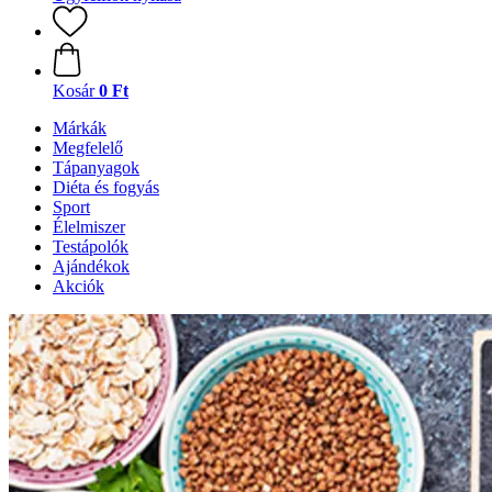
Kosár
0 Ft
Márkák
Megfelelő
Tápanyagok
Diéta és fogyás
Sport
Élelmiszer
Testápolók
Ajándékok
Akciók