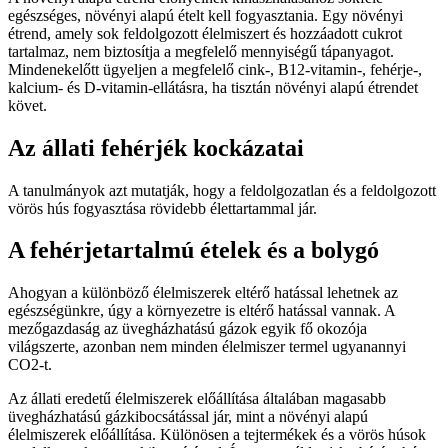
egészséges, növényi alapú ételt kell fogyasztania. Egy növényi
étrend, amely sok feldolgozott élelmiszert és hozzáadott cukrot
tartalmaz, nem biztosítja a megfelelő mennyiségű tápanyagot.
Mindenekelőtt ügyeljen a megfelelő cink-, B12-vitamin-, fehérje-,
kalcium- és D-vitamin-ellátásra, ha tisztán növényi alapú étrendet
követ.
Az állati fehérjék kockázatai
A tanulmányok azt mutatják, hogy a feldolgozatlan és a feldolgozott
vörös hús fogyasztása rövidebb élettartammal jár.
A fehérjetartalmú ételek és a bolygó
Ahogyan a különböző élelmiszerek eltérő hatással lehetnek az
egészségünkre, úgy a környezetre is eltérő hatással vannak. A
mezőgazdaság az üvegházhatású gázok egyik fő okozója
világszerte, azonban nem minden élelmiszer termel ugyanannyi
CO2-t.
Az állati eredetű élelmiszerek előállítása általában magasabb
üvegházhatású gázkibocsátással jár, mint a növényi alapú
élelmiszerek előállítása. Különösen a tejtermékek és a vörös húsok