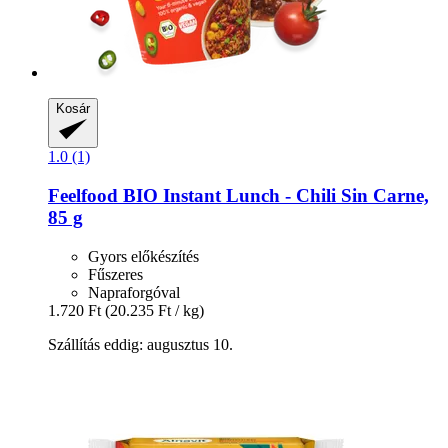
Kosár
1.0 (1)
Feelfood
BIO Instant Lunch -​ Chili Sin Carne,
85 g
Gyors előkészítés
Fűszeres
Napraforgóval
1.720 Ft
(20.235 Ft / kg)
Szállítás eddig: augusztus 10.