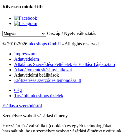
Kövessen minket itt:
Ország / Nyelv változtatás
© 2010-2026
niceshops GmbH
- All rights reserved.
Impresszum
Adatvédelem
Általános Szerződési Feltételek és Elállási Tájékoztató
Akadálymentesítési nyilatkozat
Adatvédelmi beállítások
Előfizetéses szerződés lemondása itt
Cég
További niceshops üzletek
Elállás a szerződéstől
Személyre szabott vásárlási élmény
Hozzájárulásával sütiket (cookies) és egyéb technológiákat
használunk, hogy személyre szabott vásárlási élményt nyújtsunk