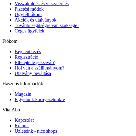
Visszaküldés és visszatérítés
Fizetési módok
Ügyfélfiókom
Akciók és utalványok
További segítségre van szüksége?
Céges ügyfelek
Fiókom
Bejelentkezés
Regisztráció
Elfelejtette jelszavát?
Hol van a szállítmányom?
Utalvány beváltása
Hasznos információk
Magazin
Figyelünk környezetünkre
VitalAbo
Kapcsolat
Rólunk
Üzleteink - nice shops