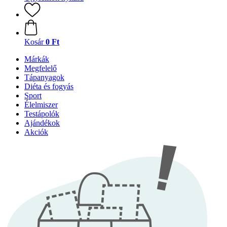
Kosár
0 Ft
Márkák
Megfelelő
Tápanyagok
Diéta és fogyás
Sport
Élelmiszer
Testápolók
Ajándékok
Akciók