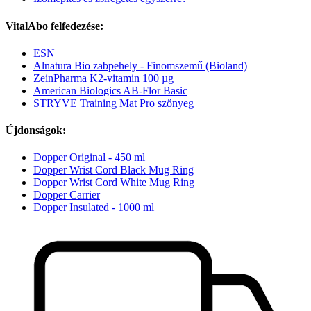
VitalAbo felfedezése:
ESN
Alnatura Bio zabpehely - Finomszemű (Bioland)
ZeinPharma K2-vitamin 100 µg
American Biologics AB-Flor Basic
STRYVE Training Mat Pro szőnyeg
Újdonságok:
Dopper Original - 450 ml
Dopper Wrist Cord Black Mug Ring
Dopper Wrist Cord White Mug Ring
Dopper Carrier
Dopper Insulated - 1000 ml