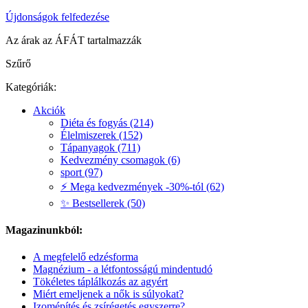
Újdonságok felfedezése
Az árak az ÁFÁT tartalmazzák
Szűrő
Kategóriák:
Akciók
Diéta és fogyás (214)
Élelmiszerek (152)
Tápanyagok (711)
Kedvezmény csomagok (6)
sport (97)
⚡ Mega kedvezmények -30%-tól (62)
✨ Bestsellerek (50)
Magazinunkból:
A megfelelő edzésforma
Magnézium - a létfontosságú mindentudó
Tökéletes táplálkozás az agyért
Miért emeljenek a nők is súlyokat?
Izomépítés és zsírégetés egyszerre?