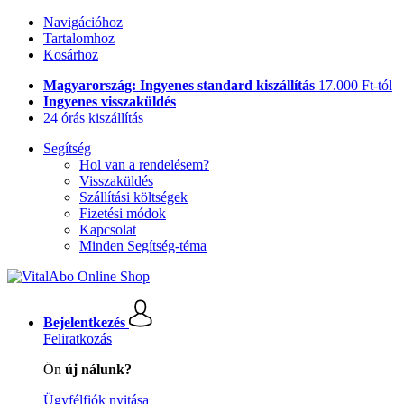
Navigációhoz
Tartalomhoz
Kosárhoz
Magyarország: Ingyenes standard kiszállítás
17.000 Ft-tól
Ingyenes visszaküldés
24 órás kiszállítás
Segítség
Hol van a rendelésem?
Visszaküldés
Szállítási költségek
Fizetési módok
Kapcsolat
Minden Segítség-téma
Bejelentkezés
Feliratkozás
Ön
új nálunk?
Ügyfélfiók nyitása