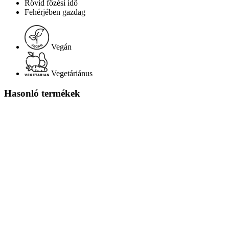
Rövid főzési idő
Fehérjében gazdag
Vegán
Vegetáriánus
Hasonló termékek