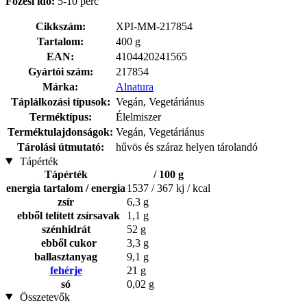
Főzési idő:
5-10 perc
Cikkszám:
XPI-MM-217854
Tartalom:
400 g
EAN:
4104420241565
Gyártói szám:
217854
Márka:
Alnatura
Táplálkozási típusok:
Vegán, Vegetáriánus
Terméktípus:
Élelmiszer
Terméktulajdonságok:
Vegán, Vegetáriánus
Tárolási útmutató:
hűvös és száraz helyen tárolandó
Tápérték
Tápérték
/ 100 g
energia tartalom / energia
1537 / 367 kj / kcal
zsír
6,3 g
ebből telített zsírsavak
1,1 g
szénhidrát
52 g
ebből cukor
3,3 g
ballasztanyag
9,1 g
fehérje
21 g
só
0,02 g
Összetevők