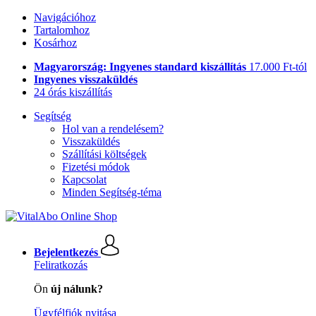
Navigációhoz
Tartalomhoz
Kosárhoz
Magyarország: Ingyenes standard kiszállítás
17.000 Ft-tól
Ingyenes visszaküldés
24 órás kiszállítás
Segítség
Hol van a rendelésem?
Visszaküldés
Szállítási költségek
Fizetési módok
Kapcsolat
Minden Segítség-téma
Bejelentkezés
Feliratkozás
Ön
új nálunk?
Ügyfélfiók nyitása