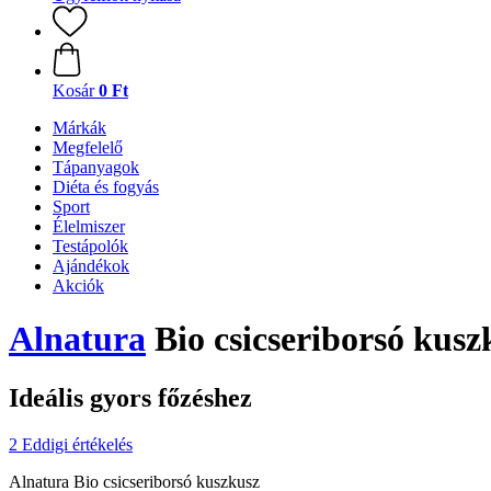
Kosár
0 Ft
Márkák
Megfelelő
Tápanyagok
Diéta és fogyás
Sport
Élelmiszer
Testápolók
Ajándékok
Akciók
Alnatura
Bio csicseriborsó kusz
Ideális gyors főzéshez
2 Eddigi értékelés
Alnatura Bio csicseriborsó kuszkusz