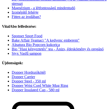
stresszt
Magnézium - a létfontosságú mindentudó
Izomépítő fehérje
Fitten az irodában?
VitalAbo felfedezése:
Sponser Sport Food
Bake Affair Teamaci "A kedvenc emberem"
Alnatura Bio Popcorn kukorica
Bio "Hasi kényeztetés" tea - Ánizs, édeskömény és oregánó
Styx Vasfű sampon
Újdonságok:
Dopper Hordozókötél
Dopper Carrier
Dopper Steel - 350 ml
Dopper Wrist Cord White Mug Ring
Dopper Insulated Cap - 580 ml