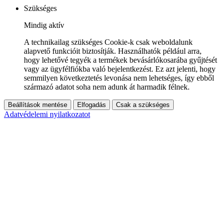
Szükséges
Mindig aktív
A technikailag szükséges Cookie-k csak weboldalunk
alapvető funkcióit biztosítják. Használhatók például arra,
hogy lehetővé tegyék a termékek bevásárlókosarába gyűjtését
vagy az ügyfélfiókba való bejelentkezést. Ez azt jelenti, hogy
semmilyen következtetés levonása nem lehetséges, így ebből
származó adatot soha nem adunk át harmadik félnek.
Beállítások mentése
Elfogadás
Csak a szükséges
Adatvédelemi nyilatkozatot