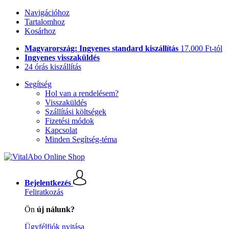
Navigációhoz
Tartalomhoz
Kosárhoz
Magyarország: Ingyenes standard kiszállítás
17.000 Ft-tól
Ingyenes visszaküldés
24 órás kiszállítás
Segítség
Hol van a rendelésem?
Visszaküldés
Szállítási költségek
Fizetési módok
Kapcsolat
Minden Segítség-téma
Bejelentkezés
Feliratkozás
Ön
új nálunk?
Ügyfélfiók nyitása