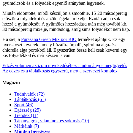
gyümölcsök és a folyadék egyenlő arányban legyenek.
Miután eldöntötte, miből készüljön a smoothie, 15-20 másodpercig
először a folyadékot és a zöldségeket mixelje. Ezután adja csak
hozzá a gyümölcsöt. A gyümölcs hozzáadása után még további kb.
30 másodpercig mixelje, mindaddig, amíg sima folyadékot nem kap.
Ha siet, a
Purasana Green Mix por BIO
terméket ajánljuk. Ez egy
nyerskoszt keverék, amely búzafű-, árpafű, spirulina alga- és
chlorella alga porokból áll. Egyszerűen össze kell csak keverni egy
kis folyadékkal és már készen is van.
Edzés volumen az izom növekedéséhez - tudományos megfigyelés
Az edzés és a táplálkozás egyszerű, mert a szervezet komplex
Magazin
Tudnivalók
(72)
Táplálkozás
(61)
Sport
(46)
Egészség
(25)
Trendek
(11)
Tápanyagok, vitaminok és sok más
(10)
Márkáink
(7)
Minden bejegyzés