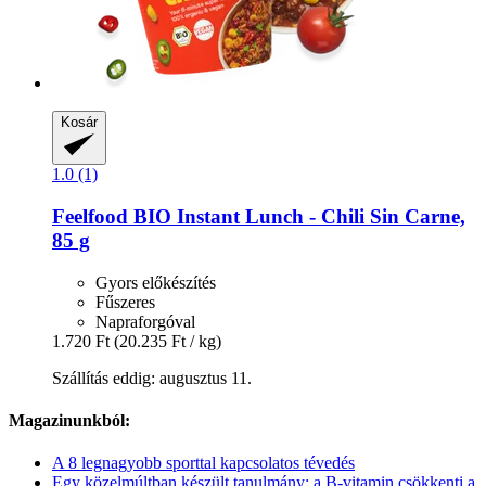
Kosár
1.0 (1)
Feelfood
BIO Instant Lunch -​ Chili Sin Carne,
85 g
Gyors előkészítés
Fűszeres
Napraforgóval
1.720 Ft
(20.235 Ft / kg)
Szállítás eddig: augusztus 11.
Magazinunkból:
A 8 legnagyobb sporttal kapcsolatos tévedés
Egy közelmúltban készült tanulmány: a B-vitamin csökkenti a