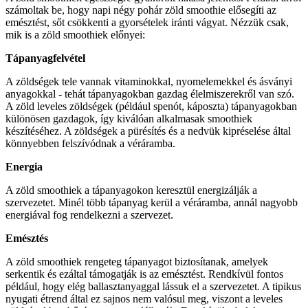
számoltak be, hogy napi négy pohár zöld smoothie elősegíti az
emésztést, sőt csökkenti a gyorsételek iránti vágyat. Nézzük csak,
mik is a zöld smoothiek előnyei:
Tápanyagfelvétel
A zöldségek tele vannak vitaminokkal, nyomelemekkel és ásványi
anyagokkal - tehát tápanyagokban gazdag élelmiszerekről van szó.
A zöld leveles zöldségek (például spenót, káposzta) tápanyagokban
különösen gazdagok, így kiválóan alkalmasak smoothiek
készítéséhez. A zöldségek a pürésítés és a nedvük kipréselése által
könnyebben felszívódnak a véráramba.
Energia
A zöld smoothiek a tápanyagokon keresztül energizálják a
szervezetet. Minél több tápanyag kerül a véráramba, annál nagyobb
energiával fog rendelkezni a szervezet.
Emésztés
A zöld smoothiek rengeteg tápanyagot biztosítanak, amelyek
serkentik és ezáltal támogatják is az emésztést. Rendkívül fontos
például, hogy elég ballasztanyaggal lássuk el a szervezetet. A tipikus
nyugati étrend által ez sajnos nem valósul meg, viszont a leveles