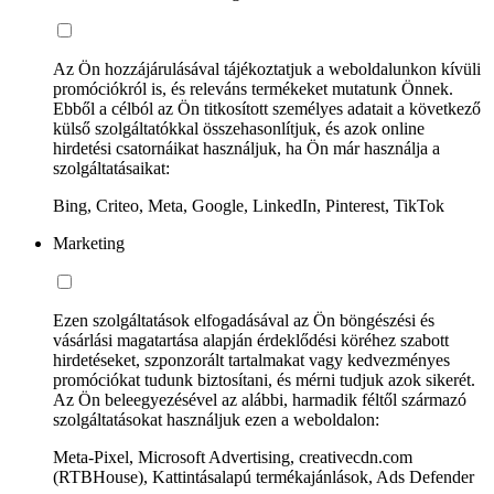
Az Ön hozzájárulásával tájékoztatjuk a weboldalunkon kívüli
promóciókról is, és releváns termékeket mutatunk Önnek.
Ebből a célból az Ön titkosított személyes adatait a következő
külső szolgáltatókkal összehasonlítjuk, és azok online
hirdetési csatornáikat használjuk, ha Ön már használja a
szolgáltatásaikat:
Bing, Criteo, Meta, Google, LinkedIn, Pinterest, TikTok
Marketing
Ezen szolgáltatások elfogadásával az Ön böngészési és
vásárlási magatartása alapján érdeklődési köréhez szabott
hirdetéseket, szponzorált tartalmakat vagy kedvezményes
promóciókat tudunk biztosítani, és mérni tudjuk azok sikerét.
Az Ön beleegyezésével az alábbi, harmadik féltől származó
szolgáltatásokat használjuk ezen a weboldalon:
Meta-Pixel, Microsoft Advertising, creativecdn.com
(RTBHouse), Kattintásalapú termékajánlások, Ads Defender