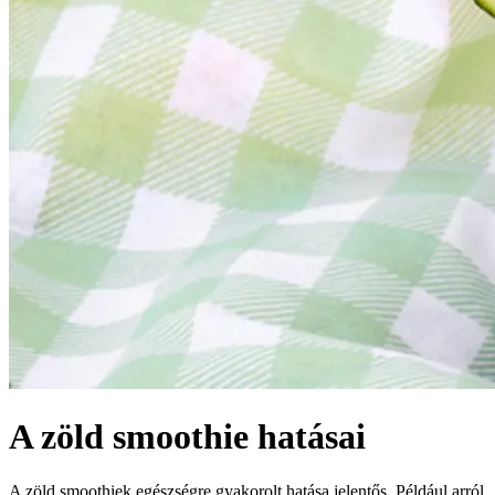
A zöld smoothie hatásai
A zöld smoothiek egészségre gyakorolt ​​hatása jelentős. Például arról