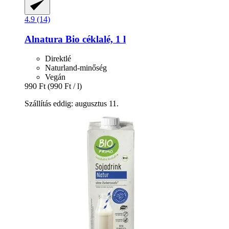
4.9 (14)
Alnatura
Bio céklalé, 1 l
Direktlé
Naturland-minőség
Vegán
990 Ft
(990 Ft / l)
Szállítás eddig: augusztus 11.