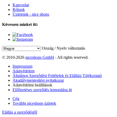
Kapcsolat
Rólunk
Üzleteink - nice shops
Kövessen minket itt:
Ország / Nyelv változtatás
© 2010-2026
niceshops GmbH
- All rights reserved.
Impresszum
Adatvédelem
Általános Szerződési Feltételek és Elállási Tájékoztató
Akadálymentesítési nyilatkozat
Adatvédelmi beállítások
Előfizetéses szerződés lemondása itt
Cég
További niceshops üzletek
Elállás a szerződéstől