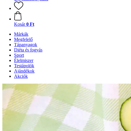
Kosár
0 Ft
Márkák
Megfelelő
Tápanyagok
Diéta és fogyás
Sport
Élelmiszer
Testápolók
Ajándékok
Akciók