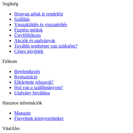
Segítség
Hogyan adjak le rendelést
Szállítás
Visszaküldés és visszatérítés
Fizetési módok
Ügyfélfiókom
Akciók és utalványok
További segítségre van szüksége?
Céges ügyfelek
Fiókom
Bejelentkezés
Regisztráció
Elfelejtette jelszavát?
Hol van a szállítmányom?
Utalvány beváltása
Hasznos információk
Magazin
Figyelünk környezetünkre
VitalAbo