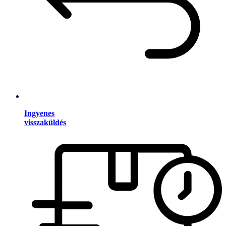
Ingyenes
visszaküldés