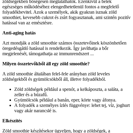
zöldségekben bőségesen megtalálhatók. Ezenkívül a belek
egészséges működéséhez elengedhetetlenül fontos a megfelelő
folyadékbevitel. Azok a személyek, akik gyakran isznak zöld
smoothiet, kevesebb cukrot és zsírt fogyasztanak, ami szintén pozitív
hatással van az emésztésre.
Anti-aging hatás
Azt mondják a zöld smoothie számos összetevőinek köszönhetően
öregedésgátló hatással is rendelkezik. Így javíthatja a bőr
megjelenését, támogathatja az immunrendszert ...
Milyen összetevőkből áll egy zöld smoothie?
A zöld smoothie általában felel-fele arányban zöld leveles
zöldségekből és gyümölcsökből áll, illetve folyadékból.
Zöld zöldségek például a spenót, a kelkáposzta, a saláta, a
zeller és a búzafű.
Gyümölcsök például a banán, eper, körte vagy áfonya.
A folyadék a személyes ízlés függvénye: lehet tej, víz, joghurt
vagy akár narancslé is.
Elkészítés
Zöld smoothie készítésekor ügyeljen, hogy a zöldségek, a