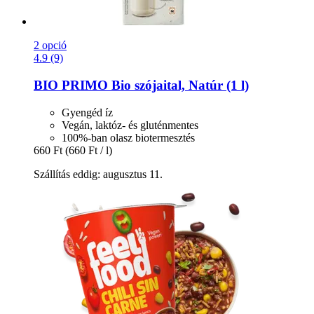
2 opció
4.9 (9)
BIO PRIMO
Bio szójaital, Natúr (1 l)
Gyengéd íz
Vegán, laktóz- és gluténmentes
100%-ban olasz biotermesztés
660 Ft
(660 Ft / l)
Szállítás eddig: augusztus 11.