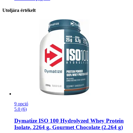
Utoljára értékelt
9 opció
5.0 (6)
Dymatize
ISO 100 Hydrolyzed Whey Protein
Isolate, 2264 g, Gourmet Chocolate (2.264 g)