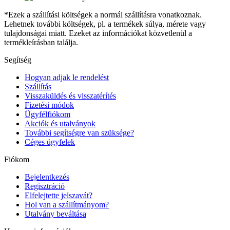
*Ezek a szállítási költségek a normál szállításra vonatkoznak.
Lehetnek további költségek, pl. a termékek súlya, mérete vagy
tulajdonságai miatt. Ezeket az információkat közvetlenül a
termékleírásban találja.
Segítség
Hogyan adjak le rendelést
Szállítás
Visszaküldés és visszatérítés
Fizetési módok
Ügyfélfiókom
Akciók és utalványok
További segítségre van szüksége?
Céges ügyfelek
Fiókom
Bejelentkezés
Regisztráció
Elfelejtette jelszavát?
Hol van a szállítmányom?
Utalvány beváltása