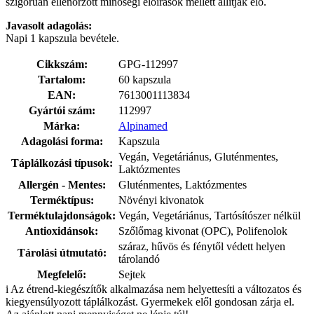
szigorúan ellenőrzött minőségi előírások mellett állítják elő.
Javasolt adagolás:
Napi 1 kapszula bevétele.
Cikkszám:
GPG-112997
Tartalom:
60 kapszula
EAN:
7613001113834
Gyártói szám:
112997
Márka:
Alpinamed
Adagolási forma:
Kapszula
Vegán, Vegetáriánus, Gluténmentes,
Táplálkozási típusok:
Laktózmentes
Allergén - Mentes:
Gluténmentes, Laktózmentes
Terméktípus:
Növényi kivonatok
Terméktulajdonságok:
Vegán, Vegetáriánus, Tartósítószer nélkül
Antioxidánsok:
Szőlőmag kivonat (OPC), Polifenolok
száraz, hűvös és fénytől védett helyen
Tárolási útmutató:
tárolandó
Megfelelő:
Sejtek
i
Az étrend-kiegészítők alkalmazása nem helyettesíti a változatos és
kiegyensúlyozott táplálkozást. Gyermekek elől gondosan zárja el.