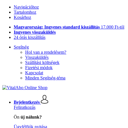
Navigációhoz
Tartalomhoz
Kosárhoz
Magyarország: Ingyenes standard kiszállítás
17.000 Ft-tól
Ingyenes visszaküldés
24 órás kiszállítás
Segítség
Hol van a rendelésem?
Visszaküldés
Szállítási költségek
Fizetési módok
Kapcsolat
Minden Segítség-téma
Bejelentkezés
Feliratkozás
Ön
új nálunk?
Ügyfélfiók nyitása