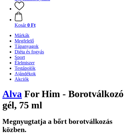
Kosár
0 Ft
Márkák
Megfelelő
Tápanyagok
Diéta és fogyás
Sport
Élelmiszer
Testápolók
Ajándékok
Akciók
Alva
For Him - Borotválkozó
gél, 75 ml
Megnyugtatja a bőrt borotválkozás
közben.