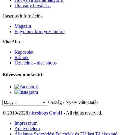
Hol van a szállítmányom?
Utalvány beváltása
Hasznos információk
Magazin
Figyelünk környezetünkre
VitalAbo
Kapcsolat
Rólunk
Üzleteink - nice shops
Kövessen minket itt:
Ország / Nyelv változtatás
© 2010-2026
niceshops GmbH
- All rights reserved.
Impresszum
Adatvédelem
Általános Szerződési Feltételek és Elállási Tájékoztató