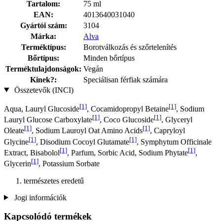
Tartalom:
75 ml
EAN:
4013640031040
Gyártói szám:
3104
Márka:
Alva
Terméktípus:
Borotválkozás és szőrtelenítés
Bőrtípus:
Minden bőrtípus
Terméktulajdonságok:
Vegán
Kinek?:
Speciálisan férfiak számára
Összetevők (INCI)
[1]
[1]
Aqua, Lauryl Glucoside
, Cocamidopropyl Betaine
, Sodium
[1]
[1]
Lauryl Glucose Carboxylate
, Coco Glucoside
, Glyceryl
[1]
[1]
Oleate
, Sodium Lauroyl Oat Amino Acids
, Capryloyl
[1]
[1]
Glycine
, Disodium Cocoyl Glutamate
, Symphytum Officinale
[1]
[1]
Extract, Bisabolol
, Parfum, Sorbic Acid, Sodium Phytate
,
[1]
Glycerin
, Potassium Sorbate
természetes eredetű
Jogi információk
Kapcsolódó termékek