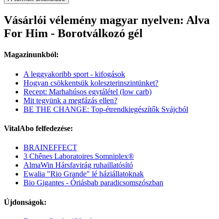
Vásárlói vélemény magyar nyelven: Alva
For Him - Borotválkozó gél
Magazinunkból:
A leggyakoribb sport - kifogások
Hogyan csökkentsük koleszterinszintünket?
Recept: Marhahúsos egytálétel (low carb)
Mit tegyünk a megfázás ellen?
BE THE CHANGE: Top-étrendkiegészítők Svájcból
VitalAbo felfedezése:
BRAINEFFECT
3 Chênes Laboratoires Somniplex®
AlmaWin Hársfavirág ruhaillatósító
Ewalia "Rio Grande" lé háziállatoknak
Bio Gigantes - Óriásbab paradicsomszószban
Újdonságok: