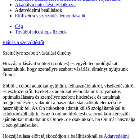
Akadálymentesítési nyilatkozat
Adatvédelmi beállítások
Előfizetéses szerződés lemondása itt
Cég
További niceshops üzletek
Elállás a szerződéstől
Személyre szabott vásárlási élmény
Hozzájárulásával sütiket (cookies) és egyéb technológiákat
használunk, hogy személyre szabott vásárlási élményt nyújtsunk
Önnek.
Ebből a célból adatokat gyűjtünk felhasználóinkról, viselkedésükről
és eszközeikről. Ezeket az adatokat weboldalunk folyamatos
optimalizálására és személyre szabott hirdetések és tartalmak
megjelenítésére, valamint a használati statisztikák elemzésére
használjuk fel. Az Ön titkosított adatait külső szolgáltatókkal is
szinkronizálhatjuk, és az ő online hirdetési csatornáikon keresztül
ajánlatokat mutathatunk Önnek, de csak akkor, ha Ön már használja
a szolgáltatásaikat.
Hozzájárulása előtt tájékozódjon a beállításoknál és
Adatvédelmi