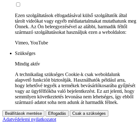
Ezen szolgáltatások elfogadásával külső szolgáltatók által
tárolt videókat vagy egyéb médiatartalmakat mutathatunk meg
Önnek. Az Ön beleegyezésével az alábbi, harmadik féltől
származó szolgáltatásokat használjuk ezen a weboldalon:
Vimeo, YouTube
Szükséges
Mindig aktív
A technikailag szükséges Cookie-k csak weboldalunk
alapvető funkcióit biztosítják. Használhatók például arra,
hogy lehetővé tegyék a termékek bevásárlókosarába gyűjtését
vagy az ügyfélfiókba való bejelentkezést. Ez azt jelenti, hogy
semmilyen következtetés levonása nem lehetséges, így ebből
származó adatot soha nem adunk át harmadik félnek.
Beállítások mentése
Elfogadás
Csak a szükséges
Adatvédelemi nyilatkozatot