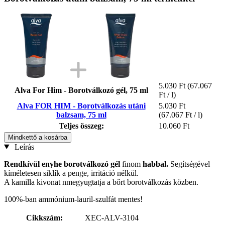
5.030 Ft
(67.067
Alva For Him - Borotválkozó gél, 75 ml
Ft / l)
Alva FOR HIM - Borotválkozás utáni
5.030 Ft
balzsam, 75 ml
(67.067 Ft / l)
Teljes összeg:
10.060 Ft
Mindkettő a kosárba
Leírás
Rendkívül enyhe borotválkozó gél
finom
habbal.
Segítségével
kíméletesen siklík a penge, irritáció nélkül.
A kamilla kivonat nmegyugtatja a bőrt borotválkozás közben.
100%-ban ammónium-lauril-szulfát mentes!
Cikkszám:
XEC-ALV-3104