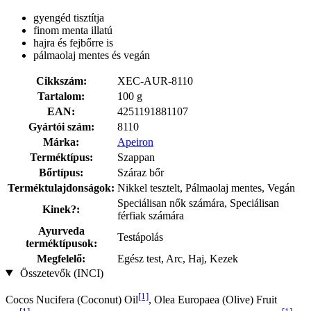
gyengéd tisztítja
finom menta illatú
hajra és fejbőrre is
pálmaolaj mentes és vegán
Cikkszám:
XEC-AUR-8110
Tartalom:
100 g
EAN:
4251191881107
Gyártói szám:
8110
Márka:
Apeiron
Terméktípus:
Szappan
Bőrtípus:
Száraz bőr
Terméktulajdonságok:
Nikkel tesztelt, Pálmaolaj mentes, Vegán
Speciálisan nők számára, Speciálisan
Kinek?:
férfiak számára
Ayurveda
Testápolás
terméktípusok:
Megfelelő:
Egész test, Arc, Haj, Kezek
Összetevők (INCI)
[1]
Cocos Nucifera (Coconut) Oil
, Olea Europaea (Olive) Fruit