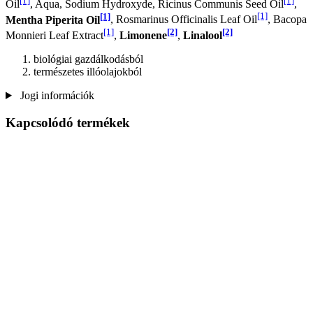
[1]
[1]
Oil
, Aqua, Sodium Hydroxyde, Ricinus Communis Seed Oil
,
[1]
[1]
Mentha Piperita Oil
, Rosmarinus Officinalis Leaf Oil
, Bacopa
[1]
[2]
[2]
Monnieri Leaf Extract
,
Limonene
,
Linalool
biológiai gazdálkodásból
természetes illóolajokból
Jogi információk
Kapcsolódó termékek