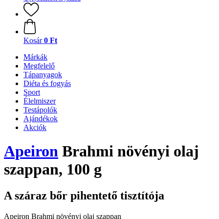
Kosár
0 Ft
Márkák
Megfelelő
Tápanyagok
Diéta és fogyás
Sport
Élelmiszer
Testápolók
Ajándékok
Akciók
Apeiron
Brahmi növényi olaj
szappan, 100 g
A száraz bőr pihentető tisztítója
Apeiron Brahmi növényi olaj szappan