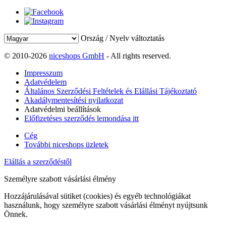
Ország / Nyelv változtatás
© 2010-2026
niceshops GmbH
- All rights reserved.
Impresszum
Adatvédelem
Általános Szerződési Feltételek és Elállási Tájékoztató
Akadálymentesítési nyilatkozat
Adatvédelmi beállítások
Előfizetéses szerződés lemondása itt
Cég
További niceshops üzletek
Elállás a szerződéstől
Személyre szabott vásárlási élmény
Hozzájárulásával sütiket (cookies) és egyéb technológiákat
használunk, hogy személyre szabott vásárlási élményt nyújtsunk
Önnek.