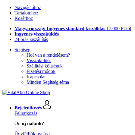
Navigációhoz
Tartalomhoz
Kosárhoz
Magyarország: Ingyenes standard kiszállítás
17.000 Ft-tól
Ingyenes visszaküldés
24 órás kiszállítás
Segítség
Hol van a rendelésem?
Visszaküldés
Szállítási költségek
Fizetési módok
Kapcsolat
Minden Segítség-téma
Bejelentkezés
Feliratkozás
Ön
új nálunk?
Ügyfélfiók nyitása