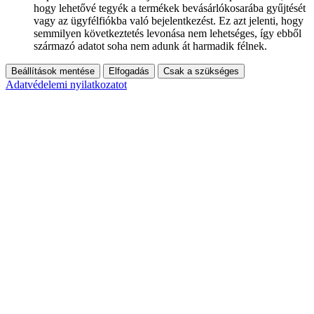
hogy lehetővé tegyék a termékek bevásárlókosarába gyűjtését
vagy az ügyfélfiókba való bejelentkezést. Ez azt jelenti, hogy
semmilyen következtetés levonása nem lehetséges, így ebből
származó adatot soha nem adunk át harmadik félnek.
Beállítások mentése
Elfogadás
Csak a szükséges
Adatvédelemi nyilatkozatot