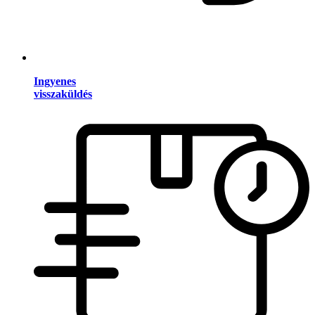
Ingyenes
visszaküldés