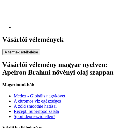
Vásárlói vélemények
A termék értékelése
Vásárlói vélemény magyar nyelven:
Apeiron Brahmi növényi olaj szappan
Magazinunkból:
Medex - Globális nagykövet
A citromos víz egészséges
A zöld smoothie hatásai
Recept: Superfood-saláta
Sport depresszió ellen?
VitalAbo felfedezése: