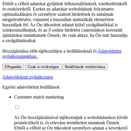
Ebből a célból adatokat gyűjtünk felhasználóinkról, viselkedésükről
és eszközeikről. Ezeket az adatokat weboldalunk folyamatos
optimalizálására és személyre szabott hirdetések és tartalmak
megjelenítésére, valamint a használati statisztikák elemzésére
használjuk fel. Az Ön titkosított adatait külső szolgáltatókkal is
szinkronizálhatjuk, és az ő online hirdetési csatornáikon keresztül
ajánlatokat mutathatunk Önnek, de csak akkor, ha Ön már használja
a szolgáltatásaikat.
Hozzájárulása előtt tájékozódjon a beállításoknál és
Adatvédelmi
nyilatkozatunkban.
.
Elfogadás
Csak a szükséges
Beállítások módosítása
Adatvédelemi nyilatkozatot
Egyéni adatvédelmi beállítások
Customer match marketing
Az Ön hozzájárulásával tájékoztatjuk a weboldalunkon kívüli
promóciókról is, és releváns termékeket mutatunk Önnek.
Ebből a célból az Ön titkosított személyes adatait a következő