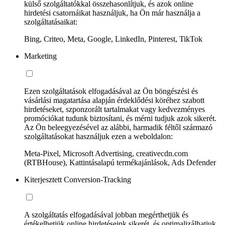
külső szolgáltatókkal összehasonlítjuk, és azok online
hirdetési csatornáikat használjuk, ha Ön már használja a
szolgáltatásaikat:
Bing, Criteo, Meta, Google, LinkedIn, Pinterest, TikTok
Marketing
Ezen szolgáltatások elfogadásával az Ön böngészési és
vásárlási magatartása alapján érdeklődési köréhez szabott
hirdetéseket, szponzorált tartalmakat vagy kedvezményes
promóciókat tudunk biztosítani, és mérni tudjuk azok sikerét.
Az Ön beleegyezésével az alábbi, harmadik féltől származó
szolgáltatásokat használjuk ezen a weboldalon:
Meta-Pixel, Microsoft Advertising, creativecdn.com
(RTBHouse), Kattintásalapú termékajánlások, Ads Defender
Kiterjesztett Conversion-Tracking
A szolgáltatás elfogadásával jobban megérthetjük és
értékelhetjük online hirdetéseink sikerét, és optimalizálhatjuk