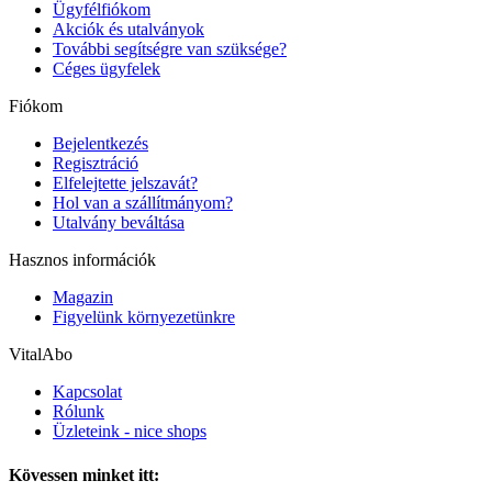
Ügyfélfiókom
Akciók és utalványok
További segítségre van szüksége?
Céges ügyfelek
Fiókom
Bejelentkezés
Regisztráció
Elfelejtette jelszavát?
Hol van a szállítmányom?
Utalvány beváltása
Hasznos információk
Magazin
Figyelünk környezetünkre
VitalAbo
Kapcsolat
Rólunk
Üzleteink - nice shops
Kövessen minket itt: