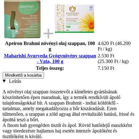
Apeiron Brahmi növényi olaj szappan, 100
4.620 Ft
(46.200
g
Ft / kg)
Maharishi Ayurveda Gyógynövény szappan
2.530 Ft
- Vata, 100 g
(25.300 Ft / kg)
Teljes összeg:
7.150 Ft
Mindkettő a kosárba
Leírás
A növényi olaj szappan összetevői a kíméletes gyártásának
köszönhetően épen maradnak, így a termék rendkívüli ápoló
tulajdonságokkal bír. A szappan Brahmit - indiai köldökfű -
tartalmaz, amely megakadályozza a bőr kiszáradását. Ezen
túlmenően, a szappan a zöld agyag által revitalizáló hatású, frissé és
ápolttá teszi a bőrt.
A finom hab gyengéden tisztít és ápol. Rövid hatóidejű maszkként
vagy töredezésre hajlamos haj esetén intenzív ápolóként és
tisztítóként is kiváló.