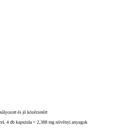
lyozott és jó közérzetért
zzel. 4 db kapszula = 2,388 mg növényi anyagok