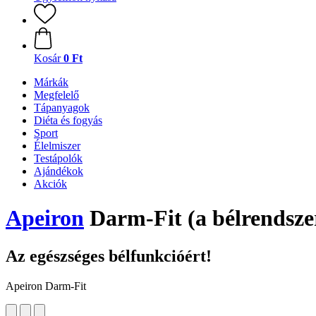
Kosár
0 Ft
Márkák
Megfelelő
Tápanyagok
Diéta és fogyás
Sport
Élelmiszer
Testápolók
Ajándékok
Akciók
Apeiron
Darm-Fit (a bélrendszer
Az egészséges bélfunkcióért!
Apeiron Darm-Fit