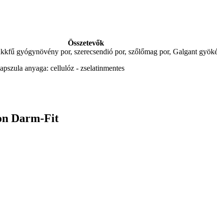
Összetevők
kukkfű gyógynövény por, szerecsendió por, szőlőmag por, Galgant gyöké
apszula anyaga: cellulóz - zselatinmentes
on Darm-Fit