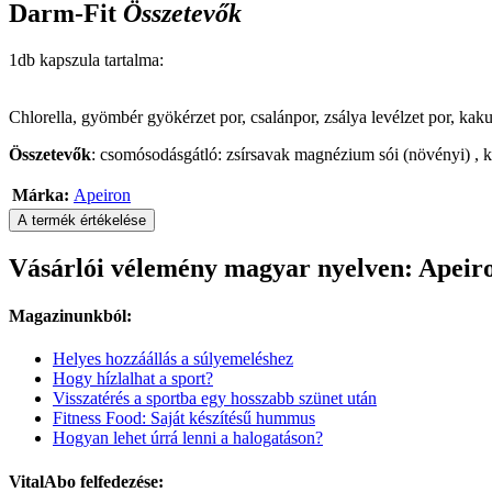
Darm-Fit
Összetevők
1db kapszula tartalma:
Chlorella, gyömbér gyökérzet por, csalánpor, zsálya levélzet por, ka
Összetevők
: csomósodásgátló: zsírsavak magnézium sói (növényi) , k
Márka:
Apeiron
A termék értékelése
Vásárlói vélemény magyar nyelven: Apeir
Magazinunkból:
Helyes hozzáállás a súlyemeléshez
Hogy hízlalhat a sport?
Visszatérés a sportba egy hosszabb szünet után
Fitness Food: Saját készítésű hummus
Hogyan lehet úrrá lenni a halogatáson?
VitalAbo felfedezése: