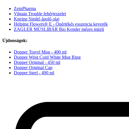
ZeinPharma
Vilgain Trouble fehérjeszelet
Kneipp Simító ápoló olaj
Helping Flowers® E - Önértékés esszencia keverék
ZAGLER MÜSLIBÄR Bio Kender mézes müzli
Újdonságok:
Dopper Travel Mug - 400 ml
Dopper Wrist Cord White Mug Ring
Dopper Original - 450 ml
Dopper Original Cap
Dopper Steel - 490 ml