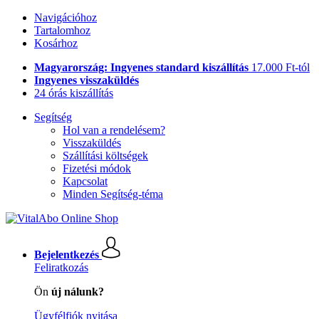
Navigációhoz
Tartalomhoz
Kosárhoz
Magyarország: Ingyenes standard kiszállítás
17.000 Ft-tól
Ingyenes visszaküldés
24 órás kiszállítás
Segítség
Hol van a rendelésem?
Visszaküldés
Szállítási költségek
Fizetési módok
Kapcsolat
Minden Segítség-téma
Bejelentkezés
Feliratkozás
Ön
új nálunk?
Ügyfélfiók nyitása