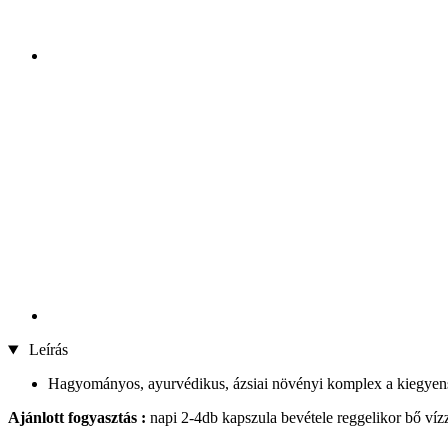
Leírás
Hagyományos, ayurvédikus, ázsiai növényi komplex a kiegyensú
Ajánlott f
ogyasztás :
napi 2-4db kapszula bevétele reggelikor bő ví