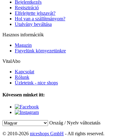
Bejelentkezés
Regisztráció
Elfelejtette jelszavát?
Hol van a szállítmányom?
Utalvány beváltása
Hasznos információk
Magazin
Figyelünk környezetünkre
VitalAbo
Kapcsolat
Rólunk
Üzleteink - nice shops
Kövessen minket itt:
Ország / Nyelv változtatás
© 2010-2026
niceshops GmbH
- All rights reserved.