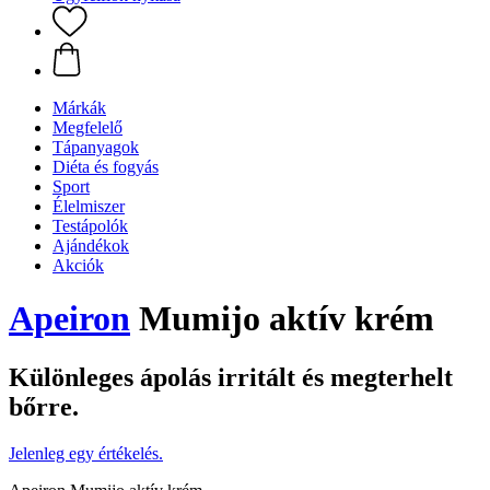
Márkák
Megfelelő
Tápanyagok
Diéta és fogyás
Sport
Élelmiszer
Testápolók
Ajándékok
Akciók
Apeiron
Mumijo aktív krém
Különleges ápolás irritált és megterhelt
bőrre.
Jelenleg egy értékelés.