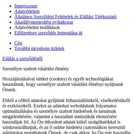
Impresszum
Adatvédelem
Általános Szerződési Feltételek és Elállási Tájékoztató
Akadálymentesítési nyilatkozat
Adatvédelmi beállítások
Előfizetéses szerződés lemondása itt
Cég
További niceshops üzletek
Elállás a szerződéstől
Személyre szabott vásárlási élmény
Hozzájárulásával sütiket (cookies) és egyéb technológiákat
használunk, hogy személyre szabott vásárlási élményt nyújtsunk
Önnek.
Ebből a célból adatokat gyűjtünk felhasználóinkról, viselkedésükről
és eszközeikről. Ezeket az adatokat weboldalunk folyamatos
optimalizálására és személyre szabott hirdetések és tartalmak
megjelenítésére, valamint a használati statisztikák elemzésére
használjuk fel. Az Ön titkosított adatait külső szolgáltatókkal is
szinkronizálhatjuk, és az ő online hirdetési csatornáikon keresztül
ajánlatokat mutathatunk Önnek, de csak akkor, ha Ön már használja