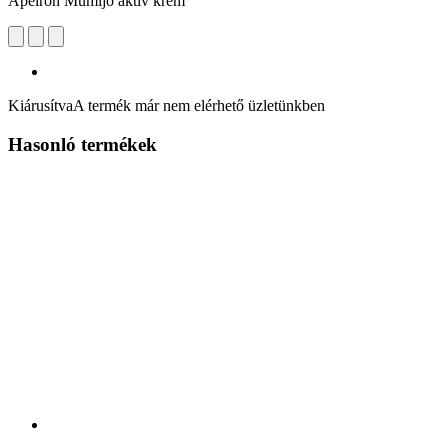
Apeiron Mumijo aktív krém
Kiárusítva
A termék már nem elérhető üzletünkben
Hasonló termékek