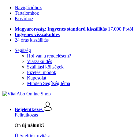
Navigációhoz
Tartalomhoz
Kosárhoz
Magyarország: Ingyenes standard kiszállítás
17.000 Ft-tól
Ingyenes visszaküldés
24 órás kiszállítás
Segítség
Hol van a rendelésem?
Visszaküldés
Szállítási költségek
Fizetési módok
Kapcsolat
Minden Segítség-téma
Bejelentkezés
Feliratkozás
Ön
új nálunk?
Ügyfélfiók nyitása