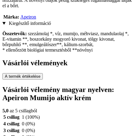
hozzájárul. A növényi olajok pedig szükséges rugalmassággal látják
el a bőrt.
Márka:
Apeiron
Kiegészítő információ
Összetevők:
szezámolaj *, víz, mumijo, méhviasz, mandulaolaj *,
E-vitamin **, boszorkány mogyoró kivonat, tölgy kivonat,
bőrpuhító **, emulgeálószer**, kálium-szorbát,
* ellenőrzött biológiai termesztésből **növényi
Vásárlói vélemények
A termék értékelése
Vásárlói vélemény magyar nyelven:
Apeiron Mumijo aktív krém
5,0
az 5 csillagból
5 csillag
1
(100%)
4 csillag
0
(0%)
3 csillag
0
(0%)