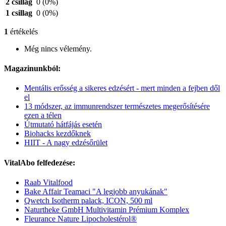
2 csillag
0
(0%)
1 csillag
0
(0%)
1
értékelés
Még nincs vélemény.
Magazinunkból:
Mentális erősség a sikeres edzésért - mert minden a fejben dől
el
13 módszer, az immunrendszer természetes megerősítésére
ezen a télen
Útmutató hátfájás esetén
Biohacks kezdőknek
HIIT - A nagy edzésőrület
VitalAbo felfedezése:
Raab Vitalfood
Bake Affair Teamaci "A legjobb anyukának"
Qwetch Isotherm palack, ICON, 500 ml
Naturtheke GmbH Multivitamin Prémium Komplex
Fleurance Nature Lipocholestérol®