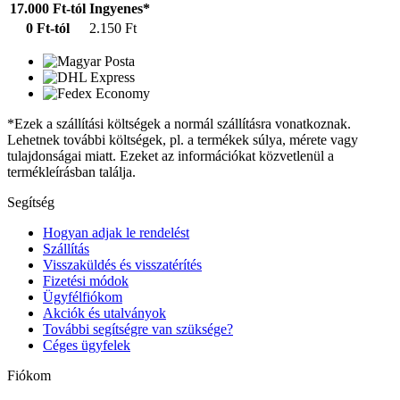
17.000 Ft-tól
Ingyenes*
0 Ft-tól
2.150 Ft
*Ezek a szállítási költségek a normál szállításra vonatkoznak.
Lehetnek további költségek, pl. a termékek súlya, mérete vagy
tulajdonságai miatt. Ezeket az információkat közvetlenül a
termékleírásban találja.
Segítség
Hogyan adjak le rendelést
Szállítás
Visszaküldés és visszatérítés
Fizetési módok
Ügyfélfiókom
Akciók és utalványok
További segítségre van szüksége?
Céges ügyfelek
Fiókom