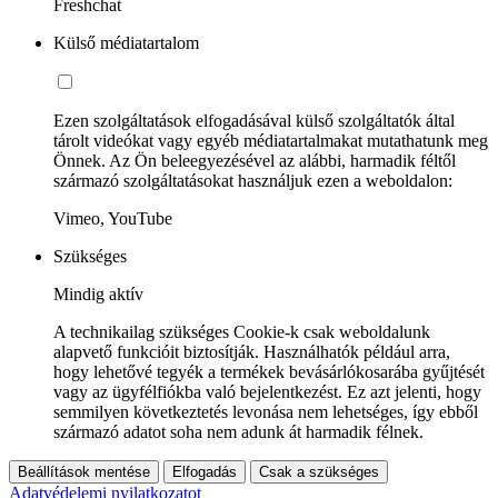
Freshchat
Külső médiatartalom
Ezen szolgáltatások elfogadásával külső szolgáltatók által
tárolt videókat vagy egyéb médiatartalmakat mutathatunk meg
Önnek. Az Ön beleegyezésével az alábbi, harmadik féltől
származó szolgáltatásokat használjuk ezen a weboldalon:
Vimeo, YouTube
Szükséges
Mindig aktív
A technikailag szükséges Cookie-k csak weboldalunk
alapvető funkcióit biztosítják. Használhatók például arra,
hogy lehetővé tegyék a termékek bevásárlókosarába gyűjtését
vagy az ügyfélfiókba való bejelentkezést. Ez azt jelenti, hogy
semmilyen következtetés levonása nem lehetséges, így ebből
származó adatot soha nem adunk át harmadik félnek.
Beállítások mentése
Elfogadás
Csak a szükséges
Adatvédelemi nyilatkozatot