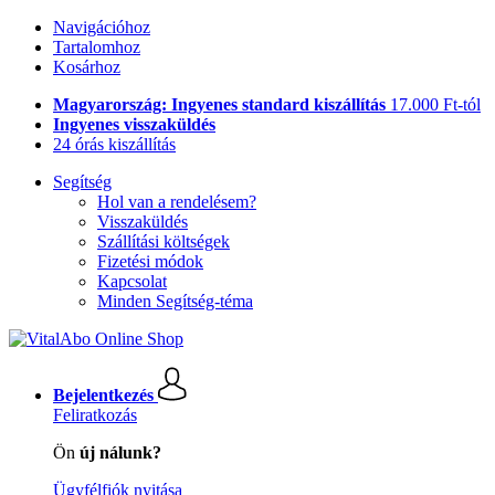
Navigációhoz
Tartalomhoz
Kosárhoz
Magyarország: Ingyenes standard kiszállítás
17.000 Ft-tól
Ingyenes visszaküldés
24 órás kiszállítás
Segítség
Hol van a rendelésem?
Visszaküldés
Szállítási költségek
Fizetési módok
Kapcsolat
Minden Segítség-téma
Bejelentkezés
Feliratkozás
Ön
új nálunk?
Ügyfélfiók nyitása