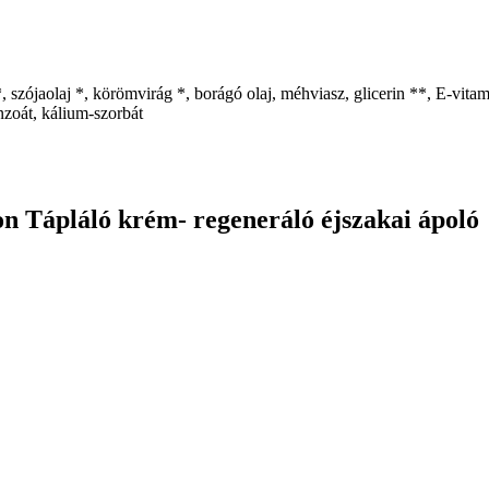
 *, szójaolaj *, körömvirág *, borágó olaj, méhviasz, glicerin **, E-vit
nzoát, kálium-szorbát
n Tápláló krém- regeneráló éjszakai ápoló