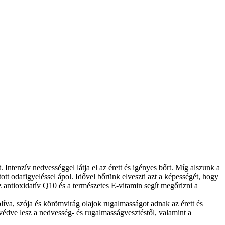
Intenzív nedvességgel látja el az érett és igényes bőrt. Míg alszunk a
tt odafigyeléssel ápol. Idővel bőrünk elveszti azt a képességét, hogy
z antioxidatív Q10 és a természetes E-vitamin segít megőrizni a
 olíva, szója és körömvirág olajok rugalmasságot adnak az érett és
védve lesz a nedvesség- és rugalmasságvesztéstől, valamint a