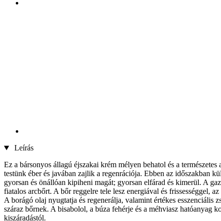
Leírás
Ez a bársonyos állagú éjszakai krém mélyen behatol és a természetes al
testünk éber és javában zajlik a regenrációja. Ebben az időszakban kü
gyorsan és önállóan kipiheni magát; gyorsan elfárad és kimerül. A gazd
fiatalos arcbőrt. A bőr reggelre tele lesz energiával és frissességgel, a
A borágó olaj nyugtatja és regenerálja, valamint értékes esszenciális z
száraz bőrnek. A bisabolol, a búza fehérje és a méhviasz hatóanyag k
kiszáradástól.