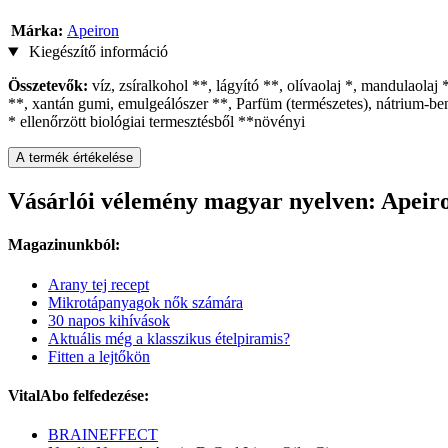
Márka:
Apeiron
Kiegészítő információ
Összetevők:
víz, zsíralkohol **, lágyító **, olívaolaj *, mandulaolaj
**, xantán gumi, emulgeálószer **, Parfüm (természetes), nátrium-be
* ellenőrzött biológiai termesztésből **növényi
A termék értékelése
Vásárlói vélemény magyar nyelven: Apeiro
Magazinunkból:
Arany tej recept
Mikrotápanyagok nők számára
30 napos kihívások
Aktuális még a klasszikus ételpiramis?
Fitten a lejtőkön
VitalAbo felfedezése:
BRAINEFFECT