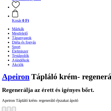
Kosár
0 Ft
Márkák
Megfelelő
Tápanyagok
Diéta és fogyás
Sport
Élelmiszer
Testápolók
Ajándékok
Akciók
Apeiron
Tápláló krém- regenerál
Regenerálja az érett és igényes bőrt.
Apeiron Tápláló krém- regeneráló éjszakai ápoló