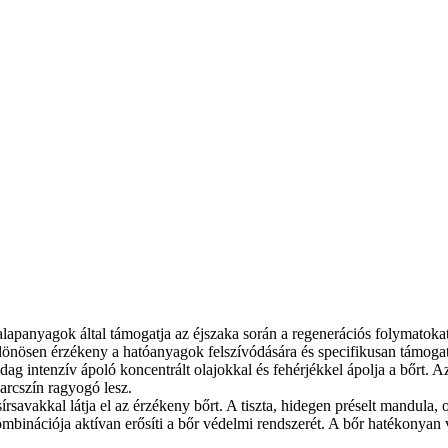
apanyagok által támogatja az éjszaka során a regenerációs folymatokat. 
lönösen érzékeny a hatóanyagok felszívódására és specifikusan támogato
ag intenzív ápoló koncentrált olajokkal és fehérjékkel ápolja a bőrt. A
z arcszín ragyogó lesz.
sírsavakkal látja el az érzékeny bőrt. A tiszta, hidegen préselt mandula,
ombinációja aktívan erősíti a bőr védelmi rendszerét. A bőr hatékonyan 