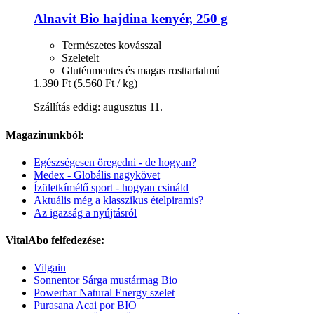
Alnavit
Bio hajdina kenyér, 250 g
Természetes kovásszal
Szeletelt
Gluténmentes és magas rosttartalmú
1.390 Ft
(5.560 Ft / kg)
Szállítás eddig: augusztus 11.
Magazinunkból:
Egészségesen öregedni - de hogyan?
Medex - Globális nagykövet
Ízületkímélő sport - hogyan csináld
Aktuális még a klasszikus ételpiramis?
Az igazság a nyújtásról
VitalAbo felfedezése:
Vilgain
Sonnentor Sárga mustármag Bio
Powerbar Natural Energy szelet
Purasana Acai por BIO