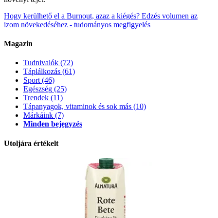
Hogy kerülhető el a Burnout, azaz a kiégés?
Edzés volumen az
izom növekedéséhez - tudományos megfigyelés
Magazin
Tudnivalók
(72)
Táplálkozás
(61)
Sport
(46)
Egészség
(25)
Trendek
(11)
Tápanyagok, vitaminok és sok más
(10)
Márkáink
(7)
Minden bejegyzés
Utoljára értékelt