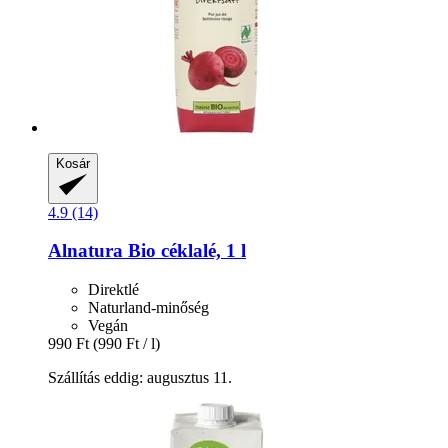
Kosár
4.9 (14)
Alnatura
Bio céklalé, 1 l
Direktlé
Naturland-minőség
Vegán
990 Ft
(990 Ft / l)
Szállítás eddig: augusztus 11.