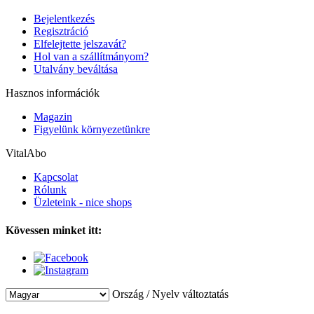
Bejelentkezés
Regisztráció
Elfelejtette jelszavát?
Hol van a szállítmányom?
Utalvány beváltása
Hasznos információk
Magazin
Figyelünk környezetünkre
VitalAbo
Kapcsolat
Rólunk
Üzleteink - nice shops
Kövessen minket itt:
Ország / Nyelv változtatás