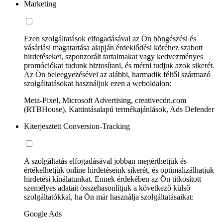
Marketing
Ezen szolgáltatások elfogadásával az Ön böngészési és
vásárlási magatartása alapján érdeklődési köréhez szabott
hirdetéseket, szponzorált tartalmakat vagy kedvezményes
promóciókat tudunk biztosítani, és mérni tudjuk azok sikerét.
Az Ön beleegyezésével az alábbi, harmadik féltől származó
szolgáltatásokat használjuk ezen a weboldalon:
Meta-Pixel, Microsoft Advertising, creativecdn.com
(RTBHouse), Kattintásalapú termékajánlások, Ads Defender
Kiterjesztett Conversion-Tracking
A szolgáltatás elfogadásával jobban megérthetjük és
értékelhetjük online hirdetéseink sikerét, és optimalizálhatjuk
hirdetési kínálatunkat. Ennek érdekében az Ön titkosított
személyes adatait összehasonlítjuk a következő külső
szolgáltatókkal, ha Ön már használja szolgáltatásaikat:
Google Ads