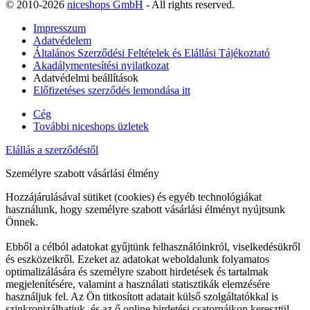
© 2010-2026
niceshops GmbH
- All rights reserved.
Impresszum
Adatvédelem
Általános Szerződési Feltételek és Elállási Tájékoztató
Akadálymentesítési nyilatkozat
Adatvédelmi beállítások
Előfizetéses szerződés lemondása itt
Cég
További niceshops üzletek
Elállás a szerződéstől
Személyre szabott vásárlási élmény
Hozzájárulásával sütiket (cookies) és egyéb technológiákat
használunk, hogy személyre szabott vásárlási élményt nyújtsunk
Önnek.
Ebből a célból adatokat gyűjtünk felhasználóinkról, viselkedésükről
és eszközeikről. Ezeket az adatokat weboldalunk folyamatos
optimalizálására és személyre szabott hirdetések és tartalmak
megjelenítésére, valamint a használati statisztikák elemzésére
használjuk fel. Az Ön titkosított adatait külső szolgáltatókkal is
szinkronizálhatjuk, és az ő online hirdetési csatornáikon keresztül