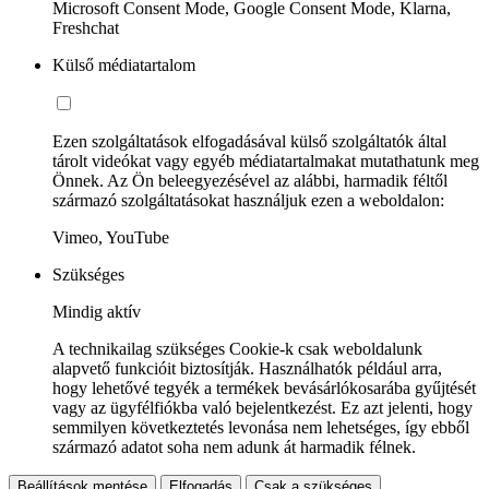
Microsoft Consent Mode, Google Consent Mode, Klarna,
Freshchat
Külső médiatartalom
Ezen szolgáltatások elfogadásával külső szolgáltatók által
tárolt videókat vagy egyéb médiatartalmakat mutathatunk meg
Önnek. Az Ön beleegyezésével az alábbi, harmadik féltől
származó szolgáltatásokat használjuk ezen a weboldalon:
Vimeo, YouTube
Szükséges
Mindig aktív
A technikailag szükséges Cookie-k csak weboldalunk
alapvető funkcióit biztosítják. Használhatók például arra,
hogy lehetővé tegyék a termékek bevásárlókosarába gyűjtését
vagy az ügyfélfiókba való bejelentkezést. Ez azt jelenti, hogy
semmilyen következtetés levonása nem lehetséges, így ebből
származó adatot soha nem adunk át harmadik félnek.
Beállítások mentése
Elfogadás
Csak a szükséges