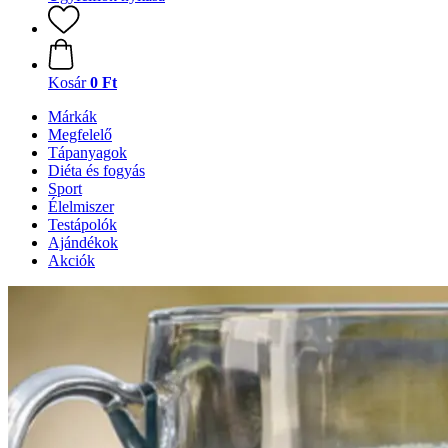
Kosár
0 Ft
Márkák
Megfelelő
Tápanyagok
Diéta és fogyás
Sport
Élelmiszer
Testápolók
Ajándékok
Akciók