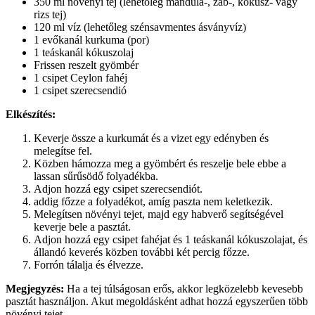
350 ml növényi tej (lehetőleg mandula-, zab-, kókusz- vagy
rizs tej)
120 ml víz (lehetőleg szénsavmentes ásványvíz)
1 evőkanál kurkuma (por)
1 teáskanál kókuszolaj
Frissen reszelt gyömbér
1 csipet Ceylon fahéj
1 csipet szerecsendió
Elkészítés:
Keverje össze a kurkumát és a vizet egy edényben és
melegítse fel.
Közben hámozza meg a gyömbért és reszelje bele ebbe a
lassan sűrűsödő folyadékba.
Adjon hozzá egy csipet szerecsendiót.
addig főzze a folyadékot, amíg paszta nem keletkezik.
Melegítsen növényi tejet, majd egy habverő segítségével
keverje bele a pasztát.
Adjon hozzá egy csipet fahéjat és 1 teáskanál kókuszolajat, és
állandó keverés közben további két percig főzze.
Forrón tálalja és élvezze.
Megjegyzés:
Ha a tej túlságosan erős, akkor legközelebb kevesebb
pasztát használjon. Akut megoldásként adhat hozzá egyszerűen több
növényi tejet.