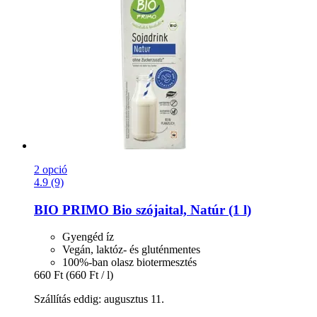
2 opció
4.9 (9)
BIO PRIMO
Bio szójaital, Natúr (1 l)
Gyengéd íz
Vegán, laktóz- és gluténmentes
100%-ban olasz biotermesztés
660 Ft
(660 Ft / l)
Szállítás eddig: augusztus 11.