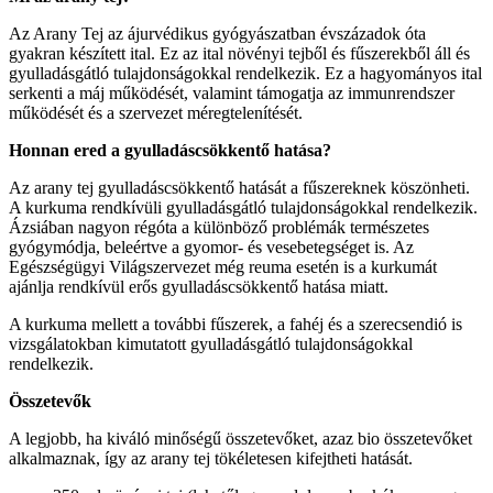
Az Arany Tej az ájurvédikus gyógyászatban évszázadok óta
gyakran készített ital. Ez az ital növényi tejből és fűszerekből áll és
gyulladásgátló tulajdonságokkal rendelkezik. Ez a hagyományos ital
serkenti a máj működését, valamint támogatja az immunrendszer
működését és a szervezet méregtelenítését.
Honnan ered a gyulladáscsökkentő hatása?
Az arany tej gyulladáscsökkentő hatását a fűszereknek köszönheti.
A kurkuma rendkívüli gyulladásgátló tulajdonságokkal rendelkezik.
Ázsiában nagyon régóta a különböző problémák természetes
gyógymódja, beleértve a gyomor- és vesebetegséget is. Az
Egészségügyi Világszervezet még reuma esetén is a kurkumát
ajánlja rendkívül erős gyulladáscsökkentő hatása miatt.
A kurkuma mellett a további fűszerek, a fahéj és a szerecsendió is
vizsgálatokban kimutatott gyulladásgátló tulajdonságokkal
rendelkezik.
Összetevők
A legjobb, ha kiváló minőségű összetevőket, azaz bio összetevőket
alkalmaznak, így az arany tej tökéletesen kifejtheti hatását.