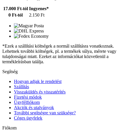
17.000 Ft-tól
Ingyenes*
0 Ft-tól
2.150 Ft
*Ezek a szállítási költségek a normál szállításra vonatkoznak.
Lehetnek további költségek, pl. a termékek súlya, mérete vagy
tulajdonságai miatt. Ezeket az információkat közvetlenül a
termékleírásban találja.
Segítség
Hogyan adjak le rendelést
Szállítás
Visszaküldés és visszatérítés
Fizetési módok
Ügyfélfiókom
Akciók és utalványok
További segítségre van szüksége?
Céges ügyfelek
Fiókom