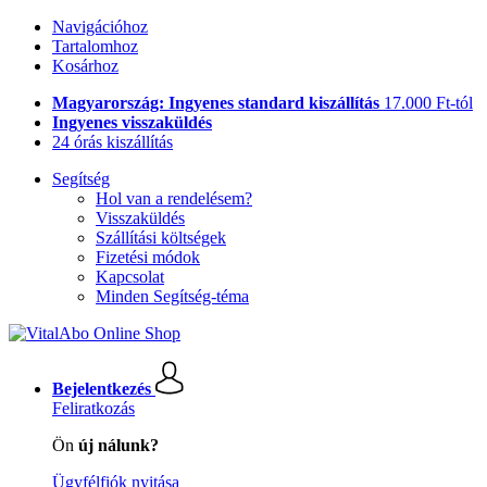
Navigációhoz
Tartalomhoz
Kosárhoz
Magyarország: Ingyenes standard kiszállítás
17.000 Ft-tól
Ingyenes visszaküldés
24 órás kiszállítás
Segítség
Hol van a rendelésem?
Visszaküldés
Szállítási költségek
Fizetési módok
Kapcsolat
Minden Segítség-téma
Bejelentkezés
Feliratkozás
Ön
új nálunk?
Ügyfélfiók nyitása