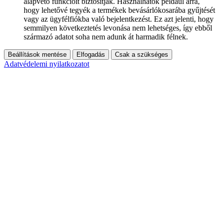
alapvető funkcióit biztosítják. Használhatók például arra,
hogy lehetővé tegyék a termékek bevásárlókosarába gyűjtését
vagy az ügyfélfiókba való bejelentkezést. Ez azt jelenti, hogy
semmilyen következtetés levonása nem lehetséges, így ebből
származó adatot soha nem adunk át harmadik félnek.
Beállítások mentése
Elfogadás
Csak a szükséges
Adatvédelemi nyilatkozatot