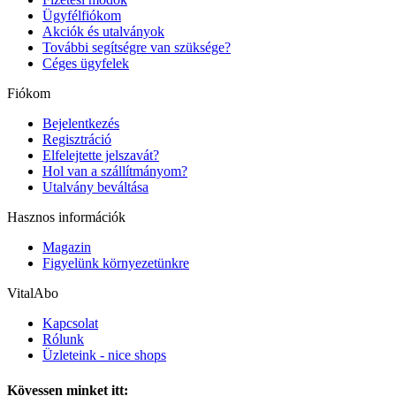
Ügyfélfiókom
Akciók és utalványok
További segítségre van szüksége?
Céges ügyfelek
Fiókom
Bejelentkezés
Regisztráció
Elfelejtette jelszavát?
Hol van a szállítmányom?
Utalvány beváltása
Hasznos információk
Magazin
Figyelünk környezetünkre
VitalAbo
Kapcsolat
Rólunk
Üzleteink - nice shops
Kövessen minket itt: