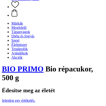
Márkák
Megfelelő
Tápanyagok
Diéta és fogyás
Sport
Élelmiszer
Testápolók
Ajándékok
Akciók
BIO PRIMO
Bio répacukor,
500 g
Édesítse meg az életét
Jelenleg egy értékelés.