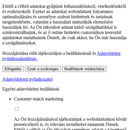
Ebből a célból adatokat gyűjtünk felhasználóinkról, viselkedésükről
és eszközeikről. Ezeket az adatokat weboldalunk folyamatos
optimalizálására és személyre szabott hirdetések és tartalmak
megjelenítésére, valamint a használati statisztikák elemzésére
használjuk fel. Az Ön titkosított adatait külső szolgáltatókkal is
szinkronizálhatjuk, és az ő online hirdetési csatornáikon keresztül
ajánlatokat mutathatunk Önnek, de csak akkor, ha Ön már használja
a szolgáltatásaikat.
Hozzájárulása előtt tájékozódjon a beállításoknál és
Adatvédelmi
nyilatkozatunkban.
.
Elfogadás
Csak a szükséges
Beállítások módosítása
Adatvédelemi nyilatkozatot
Egyéni adatvédelmi beállítások
Customer match marketing
Az Ön hozzájárulásával tájékoztatjuk a weboldalunkon kívüli
promóciókról is, és releváns termékeket mutatunk Önnek.
Ebből a célból az Ön titkosított személyes adatait a következő