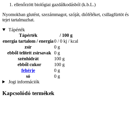
ellenőrzött biológiai gazdálkodásból (k.b.L.)
Nyomokban glutént, szezámmagot, szóját, dióféléket, csillagfürtöt és
tejet tartalmazhat.
Tápérték
Tápérték
/ 100 g
energia tartalom / energia
0 / 0 kj / kcal
zsír
0 g
ebből telített zsírsavak
0 g
szénhidrát
100 g
ebből cukor
100 g
fehérje
0 g
só
0 g
Jogi információk
Kapcsolódó termékek