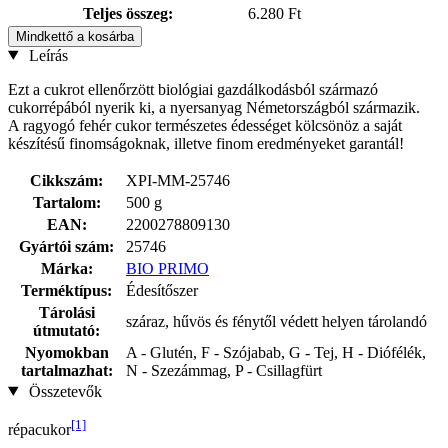
Teljes összeg:
6.280 Ft
Mindkettő a kosárba
Leírás
Ezt a cukrot ellenőrzött biológiai gazdálkodásból származó
cukorrépából nyerik ki, a nyersanyag Németországból származik.
A ragyogó fehér cukor természetes édességet kölcsönöz a saját
készítésű finomságoknak, illetve finom eredményeket garantál!
Cikkszám:
XPI-MM-25746
Tartalom:
500 g
EAN:
2200278809130
Gyártói szám:
25746
Márka:
BIO PRIMO
Terméktípus:
Édesítőszer
Tárolási
száraz, hűvös és fénytől védett helyen tárolandó
útmutató:
Nyomokban
A - Glutén, F - Szójabab, G - Tej, H - Diófélék,
tartalmazhat:
N - Szezámmag, P - Csillagfürt
Összetevők
[1]
répacukor