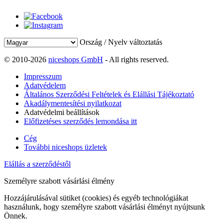
Ország / Nyelv változtatás
© 2010-2026
niceshops GmbH
- All rights reserved.
Impresszum
Adatvédelem
Általános Szerződési Feltételek és Elállási Tájékoztató
Akadálymentesítési nyilatkozat
Adatvédelmi beállítások
Előfizetéses szerződés lemondása itt
Cég
További niceshops üzletek
Elállás a szerződéstől
Személyre szabott vásárlási élmény
Hozzájárulásával sütiket (cookies) és egyéb technológiákat
használunk, hogy személyre szabott vásárlási élményt nyújtsunk
Önnek.