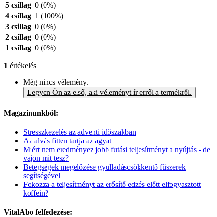
5 csillag
0
(0%)
4 csillag
1
(100%)
3 csillag
0
(0%)
2 csillag
0
(0%)
1 csillag
0
(0%)
1
értékelés
Még nincs vélemény.
Legyen Ön az első, aki véleményt ír erről a termékről.
Magazinunkból:
Stresszkezelés az adventi időszakban
Az alvás fitten tartja az agyat
Miért nem eredményez jobb futási teljesítményt a nyújtás - de
vajon mit tesz?
Betegségek megelőzése gyulladáscsökkentő fűszerek
segítségével
Fokozza a teljesítményt az erősítő edzés előtt elfogyasztott
koffein?
VitalAbo felfedezése: