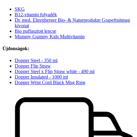
SKG
B12-vitamin folyadék
Dr. med. Ehrenberger Bio- & Naturprodukte Grapefruitmag
kivonat
Bio puffasztott lencse
Mummy Gummy Kids Multivitamin
Újdonságok:
Dopper Steel - 350 ml
Dopper Flip Straw
Dopper Steel x Flip Straw white - 490 ml
Dopper Insulated - 1000 ml
Dopper Wrist Cord Black Mug Ring