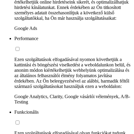
értékelhetjük online hirdetéseink sikerét, és optimalizálhatjuk
hirdetési kínálatunkat. Ennek érdekében az Ön titkosított
személyes adatait összehasonlítjuk a következő külső
szolgáltatókkal, ha Ön már használja szolgáltatásaikat:
Google Ads
Performance
Ezen szolgáltatások elfogadásával nyomon követhetjük a
kattintási és böngészési viselkedést a weboldalunkon belül, és
anonim módon kiértékelhetjük webhelyünk optimalizálása és
az általános felhasználói élmény folyamatos javítása
érdekében. Az Ön beleegyezésével az alábbi, harmadik féltől
származó szolgáltatásokat használjuk ezen a weboldalon:
Google Analytics, Clarity, Google vásárlói vélemények, A/B-
Testing
Funkcionális
Ezen szolgáltatások elfogadásával olyan funkciókat tudunk