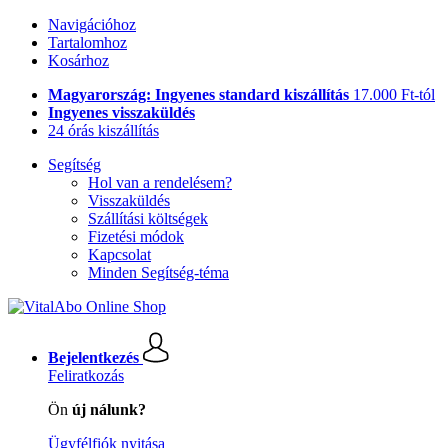
Navigációhoz
Tartalomhoz
Kosárhoz
Magyarország: Ingyenes standard kiszállítás
17.000 Ft-tól
Ingyenes visszaküldés
24 órás kiszállítás
Segítség
Hol van a rendelésem?
Visszaküldés
Szállítási költségek
Fizetési módok
Kapcsolat
Minden Segítség-téma
Bejelentkezés
Feliratkozás
Ön
új nálunk?
Ügyfélfiók nyitása