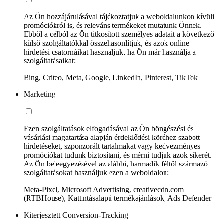
Az Ön hozzájárulásával tájékoztatjuk a weboldalunkon kívüli
promóciókról is, és releváns termékeket mutatunk Önnek.
Ebből a célból az Ön titkosított személyes adatait a következő
külső szolgáltatókkal összehasonlítjuk, és azok online
hirdetési csatornáikat használjuk, ha Ön már használja a
szolgáltatásaikat:
Bing, Criteo, Meta, Google, LinkedIn, Pinterest, TikTok
Marketing
Ezen szolgáltatások elfogadásával az Ön böngészési és
vásárlási magatartása alapján érdeklődési köréhez szabott
hirdetéseket, szponzorált tartalmakat vagy kedvezményes
promóciókat tudunk biztosítani, és mérni tudjuk azok sikerét.
Az Ön beleegyezésével az alábbi, harmadik féltől származó
szolgáltatásokat használjuk ezen a weboldalon:
Meta-Pixel, Microsoft Advertising, creativecdn.com
(RTBHouse), Kattintásalapú termékajánlások, Ads Defender
Kiterjesztett Conversion-Tracking