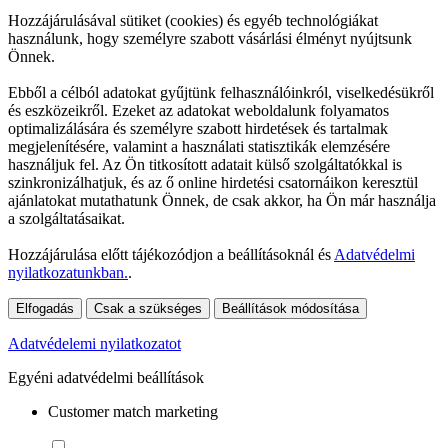
Hozzájárulásával sütiket (cookies) és egyéb technológiákat
használunk, hogy személyre szabott vásárlási élményt nyújtsunk
Önnek.
Ebből a célból adatokat gyűjtünk felhasználóinkról, viselkedésükről
és eszközeikről. Ezeket az adatokat weboldalunk folyamatos
optimalizálására és személyre szabott hirdetések és tartalmak
megjelenítésére, valamint a használati statisztikák elemzésére
használjuk fel. Az Ön titkosított adatait külső szolgáltatókkal is
szinkronizálhatjuk, és az ő online hirdetési csatornáikon keresztül
ajánlatokat mutathatunk Önnek, de csak akkor, ha Ön már használja
a szolgáltatásaikat.
Hozzájárulása előtt tájékozódjon a beállításoknál és
Adatvédelmi
nyilatkozatunkban.
.
Elfogadás
Csak a szükséges
Beállítások módosítása
Adatvédelemi nyilatkozatot
Egyéni adatvédelmi beállítások
Customer match marketing