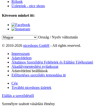
Rólunk
Üzleteink - nice shops
Kövessen minket itt:
Ország / Nyelv változtatás
© 2010-2026
niceshops GmbH
- All rights reserved.
Impresszum
Adatvédelem
Általános Szerződési Feltételek és Elállási Tájékoztató
Akadálymentesítési nyilatkozat
Adatvédelmi beállítások
Előfizetéses szerződés lemondása itt
Cég
További niceshops üzletek
Elállás a szerződéstől
Személyre szabott vásárlási élmény