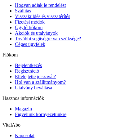
Hogyan adjak le rendelést
Szállítás
Visszaküldés és visszatérítés
Fizetési módok
Ügyfélfiókom
Akciók és utalványok
További segítségre van szüksége?
Céges ügyfelek
Fiókom
Bejelentkezés
Regisztráció
Elfelejtette jelszavát?
Hol van a szállítmányom?
Utalvány beváltása
Hasznos információk
Magazin
Figyelünk környezetünkre
VitalAbo
Kapcsolat