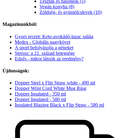
Tészták és hasonlók (5)
Vegán konyha (8)
Zöldség- és gyümölcslevek (10)
Magazinunkból:
Gyors recept: Keto-avokádó-lazac saláta
Medex - Globális nagykövet
A sport befolyásolja a géneket
Stressz: a 21. század betegsége
Edzés - mikor látszik az eredmény?
Újdonságok:
Dopper Steel x Flip Straw white - 490 ml
Dopper Wrist Cord White Mug Ring
Dopper Insulated - 350 ml
Dopper Insulated - 580 ml
Insulated Blazing Black x Flip Straw - 580 ml