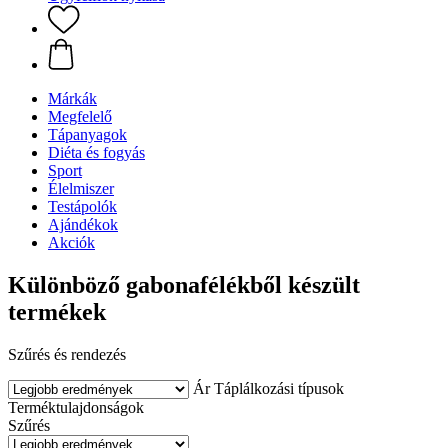
Márkák
Megfelelő
Tápanyagok
Diéta és fogyás
Sport
Élelmiszer
Testápolók
Ajándékok
Akciók
Különböző gabonafélékből készült
termékek
Szűrés és rendezés
Ár
Táplálkozási típusok
Terméktulajdonságok
Szűrés