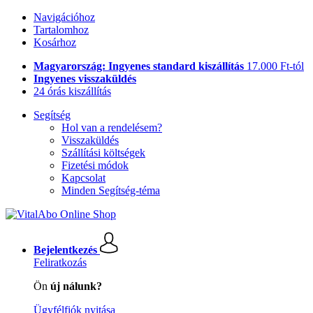
Navigációhoz
Tartalomhoz
Kosárhoz
Magyarország: Ingyenes standard kiszállítás
17.000 Ft-tól
Ingyenes visszaküldés
24 órás kiszállítás
Segítség
Hol van a rendelésem?
Visszaküldés
Szállítási költségek
Fizetési módok
Kapcsolat
Minden Segítség-téma
Bejelentkezés
Feliratkozás
Ön
új nálunk?
Ügyfélfiók nyitása