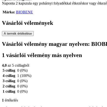
Naponta 2 kapszula egy pohárnyi folyadékkal étkezéskor vagy étkezés
Márka:
BIOBENE
Vásárlói vélemények
A termék értékelése
Vásárlói vélemény magyar nyelven: BIO
1 vásárlói vélemény más nyelven
4,0
az 5 csillagból
5 csillag
0
(0%)
4 csillag
1
(100%)
3 csillag
0
(0%)
2 csillag
0
(0%)
1 csillag
0
(0%)
1
értékelés