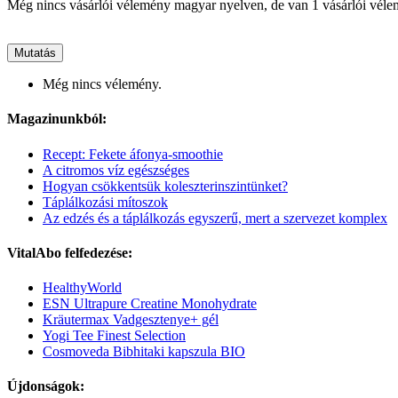
Még nincs vásárlói vélemény magyar nyelven, de van 1 vásárlói vél
Mutatás
Még nincs vélemény.
Magazinunkból:
Recept: Fekete áfonya-smoothie
A citromos víz egészséges
Hogyan csökkentsük koleszterinszintünket?
Táplálkozási mítoszok
Az edzés és a táplálkozás egyszerű, mert a szervezet komplex
VitalAbo felfedezése:
HealthyWorld
ESN Ultrapure Creatine Monohydrate
Kräutermax Vadgesztenye+ gél
Yogi Tee Finest Selection
Cosmoveda Bibhitaki kapszula BIO
Újdonságok: