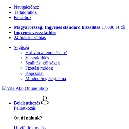
Navigációhoz
Tartalomhoz
Kosárhoz
Magyarország: Ingyenes standard kiszállítás
17.000 Ft-tól
Ingyenes visszaküldés
24 órás kiszállítás
Segítség
Hol van a rendelésem?
Visszaküldés
Szállítási költségek
Fizetési módok
Kapcsolat
Minden Segítség-téma
Bejelentkezés
Feliratkozás
Ön
új nálunk?
Ügyfélfiók nyitása