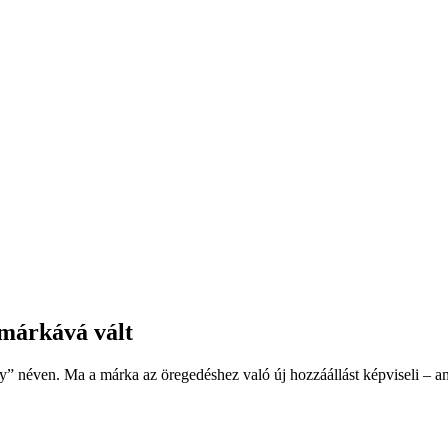
 márkává vált
néven. Ma a márka az öregedéshez való új hozzáállást képviseli – am