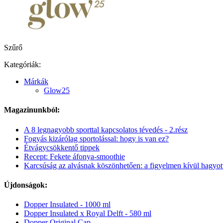
Szűrő
Kategóriák:
Márkák
Glow25
Magazinunkból:
A 8 legnagyobb sporttal kapcsolatos tévedés - 2.rész
Fogyás kizárólag sportolással: hogy is van ez?
Étvágycsökkentő tippek
Recept: Fekete áfonya-smoothie
Karcsúság az alvásnak köszönhetően: a figyelmen kívül hagyot
Újdonságok:
Dopper Insulated - 1000 ml
Dopper Insulated x Royal Delft - 580 ml
Dopper Original Cap