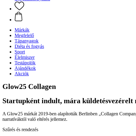
Márkák
Megfelelő
Tápanyagok
Diéta és fogyás
Sport
Élelmiszer
Testápolók
Ajándékok
Akciók
Glow25 Collagen
Startupként indult, mára küldetésvezérelt
A Glow25 márkát 2019-ben alapították Berlinben „Collagen Company” 
narratíváktól való eltérés jellemez.
Szűrés és rendezés