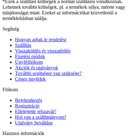
*Ezek a szállítási költségek a normál szállításra vonatkoznak.
Lehetnek további költségek, pl. a termékek súlya, mérete vagy
tulajdonságai miatt. Ezeket az információkat közvetlenül a
termékleírásban találja.
Segítség
Hogyan adjak le rendelést
Szállítás
Visszaküldés és visszatérítés
Fizetési módok
Ügyfélfiókom
Akciók és utalványok
További segítségre van szüksége?
Céges ügyfelek
Fiókom
Bejelentkezés
Regisztráció
Elfelejtette jelszavát?
Hol van a szállítmányom?
Utalvány beváltása
Hasznos információk