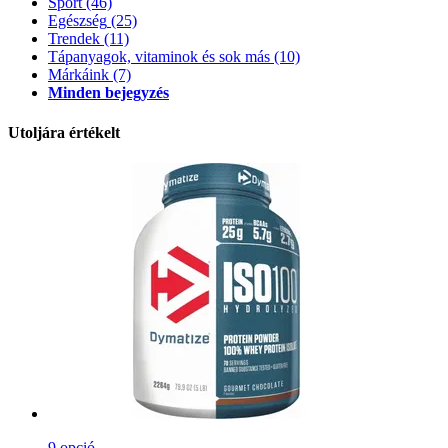
Sport
(46)
Egészség
(25)
Trendek
(11)
Tápanyagok, vitaminok és sok más
(10)
Márkáink
(7)
Minden bejegyzés
Utoljára értékelt
9 opció