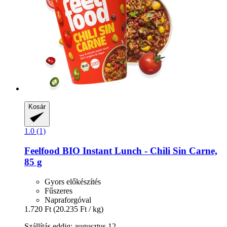
Kosár
1.0 (1)
Feelfood
BIO Instant Lunch -​ Chili Sin Carne,
85 g
Gyors előkészítés
Fűszeres
Napraforgóval
1.720 Ft
(20.235 Ft / kg)
Szállítás eddig: augusztus 12.