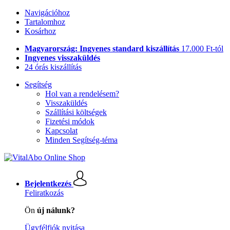
Navigációhoz
Tartalomhoz
Kosárhoz
Magyarország: Ingyenes standard kiszállítás
17.000 Ft-tól
Ingyenes visszaküldés
24 órás kiszállítás
Segítség
Hol van a rendelésem?
Visszaküldés
Szállítási költségek
Fizetési módok
Kapcsolat
Minden Segítség-téma
Bejelentkezés
Feliratkozás
Ön
új nálunk?
Ügyfélfiók nyitása