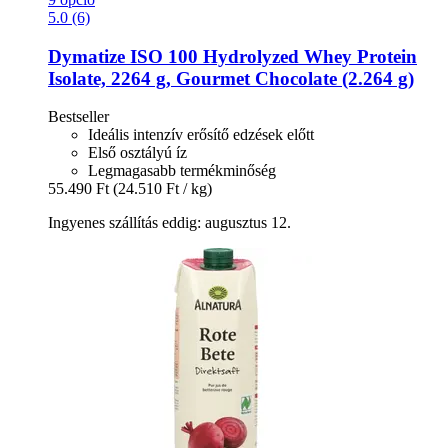
5.0 (6)
Dymatize
ISO 100 Hydrolyzed Whey Protein
Isolate, 2264 g, Gourmet Chocolate (2.264 g)
Bestseller
Ideális intenzív erősítő edzések előtt
Első osztályú íz
Legmagasabb termékminőség
55.490 Ft
(24.510 Ft / kg)
Ingyenes szállítás eddig: augusztus 12.