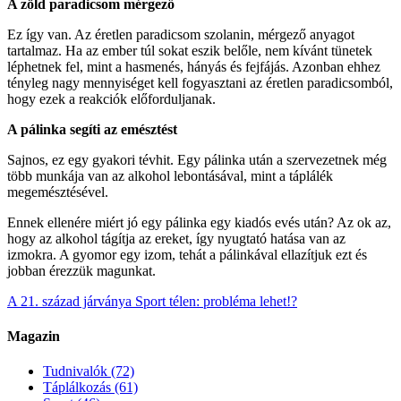
A zöld paradicsom mérgező
Ez így van. Az éretlen paradicsom szolanin, mérgező anyagot
tartalmaz. Ha az ember túl sokat eszik belőle, nem kívánt tünetek
léphetnek fel, mint a hasmenés, hányás és fejfájás. Azonban ehhez
tényleg nagy mennyiséget kell fogyasztani az éretlen paradicsomból,
hogy ezek a reakciók előforduljanak.
A pálinka segíti az emésztést
Sajnos, ez egy gyakori tévhit. Egy pálinka után a szervezetnek még
több munkája van az alkohol lebontásával, mint a táplálék
megemésztésével.
Ennek ellenére miért jó egy pálinka egy kiadós evés után? Az ok az,
hogy az alkohol tágítja az ereket, így nyugtató hatása van az
izmokra. A gyomor egy izom, tehát a pálinkával ellazítjuk ezt és
jobban érezzük magunkat.
A 21. század járványa
Sport télen: probléma lehet!?
Magazin
Tudnivalók
(72)
Táplálkozás
(61)