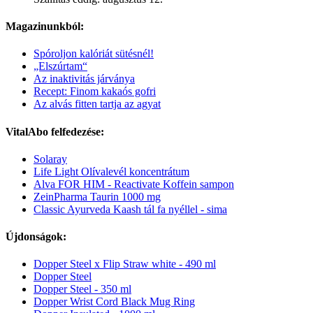
Magazinunkból:
Spóroljon kalóriát sütésnél!
„Elszúrtam“
Az inaktivitás járványa
Recept: Finom kakaós gofri
Az alvás fitten tartja az agyat
VitalAbo felfedezése:
Solaray
Life Light Olívalevél koncentrátum
Alva FOR HIM - Reactivate Koffein sampon
ZeinPharma Taurin 1000 mg
Classic Ayurveda Kaash tál fa nyéllel - sima
Újdonságok:
Dopper Steel x Flip Straw white - 490 ml
Dopper Steel
Dopper Steel - 350 ml
Dopper Wrist Cord Black Mug Ring