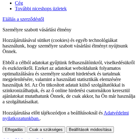
Cég
További niceshops üzletek
Elállás a szerződéstől
Személyre szabott vásárlási élmény
Hozzájárulásával sütiket (cookies) és egyéb technológiákat
használunk, hogy személyre szabott vásárlási élményt nyújtsunk
Önnek.
Ebből a célból adatokat gyűjtünk felhasználóinkról, viselkedésükről
és eszközeikről. Ezeket az adatokat weboldalunk folyamatos
optimalizálására és személyre szabott hirdetések és tartalmak
megjelenítésére, valamint a használati statisztikák elemzésére
használjuk fel. Az Ön titkosított adatait külső szolgáltatókkal is
szinkronizálhatjuk, és az ő online hirdetési csatornáikon keresztül
ajánlatokat mutathatunk Önnek, de csak akkor, ha Ön már használja
a szolgáltatásaikat.
Hozzájárulása előtt tájékozódjon a beállításoknál és
Adatvédelmi
nyilatkozatunkban.
.
Elfogadás
Csak a szükséges
Beállítások módosítása