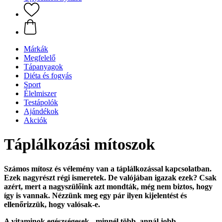
Márkák
Megfelelő
Tápanyagok
Diéta és fogyás
Sport
Élelmiszer
Testápolók
Ajándékok
Akciók
Táplálkozási mítoszok
Számos mítosz és vélemény van a táplálkozással kapcsolatban.
Ezek nagyrészt régi ismeretek. De valójában igazak ezek? Csak
azért, mert a nagyszülőink azt mondták, még nem biztos, hogy
így is vannak. Nézzünk meg egy pár ilyen kijelentést és
ellenőrizzük, hogy valósak-e.
A vitaminok egészségesek - minnél több, annál jobb