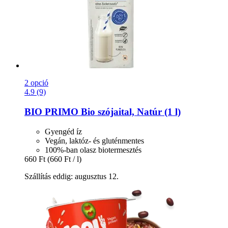
2 opció
4.9 (9)
BIO PRIMO
Bio szójaital, Natúr (1 l)
Gyengéd íz
Vegán, laktóz- és gluténmentes
100%-ban olasz biotermesztés
660 Ft
(660 Ft / l)
Szállítás eddig: augusztus 12.