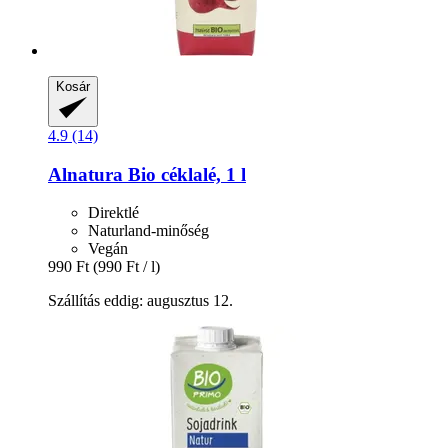
Kosár
4.9 (14)
Alnatura
Bio céklalé, 1 l
Direktlé
Naturland-minőség
Vegán
990 Ft
(990 Ft / l)
Szállítás eddig: augusztus 12.