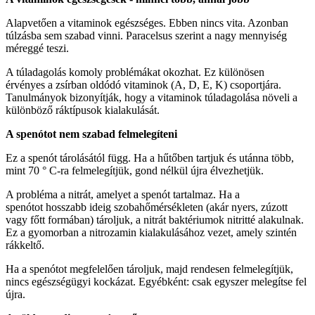
Alapvetően a vitaminok egészséges. Ebben nincs vita. Azonban
túlzásba sem szabad vinni. Paracelsus szerint a nagy mennyiség
méreggé teszi.
A túladagolás komoly problémákat okozhat. Ez különösen
érvényes a zsírban oldódó vitaminok (A, D, E, K) csoportjára.
Tanulmányok bizonyítják, hogy a vitaminok túladagolása növeli a
különböző ráktípusok kialakulását.
A spenótot nem szabad felmelegíteni
Ez a spenót tárolásától függ. Ha a hűtőben tartjuk és utánna több,
mint 70 ° C-ra felmelegítjük, gond nélkül újra élvezhetjük.
A probléma a nitrát, amelyet a spenót tartalmaz. Ha a
spenótot hosszabb ideig szobahőmérsékleten (akár nyers, zúzott
vagy főtt formában) tároljuk, a nitrát baktériumok nitritté alakulnak.
Ez a gyomorban a nitrozamin kialakulásához vezet, amely szintén
rákkeltő.
Ha a spenótot megfelelően tároljuk, majd rendesen felmelegítjük,
nincs egészségügyi kockázat. Egyébként: csak egyszer melegítse fel
újra.