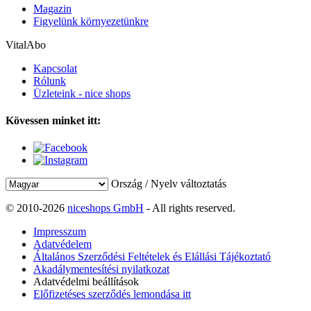
Magazin
Figyelünk környezetünkre
VitalAbo
Kapcsolat
Rólunk
Üzleteink - nice shops
Kövessen minket itt:
Ország / Nyelv változtatás
© 2010-2026
niceshops GmbH
- All rights reserved.
Impresszum
Adatvédelem
Általános Szerződési Feltételek és Elállási Tájékoztató
Akadálymentesítési nyilatkozat
Adatvédelmi beállítások
Előfizetéses szerződés lemondása itt