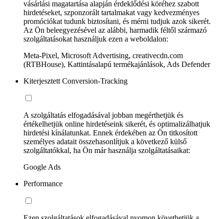
vásárlási magatartása alapján érdeklődési köréhez szabott
hirdetéseket, szponzorált tartalmakat vagy kedvezményes
promóciókat tudunk biztosítani, és mérni tudjuk azok sikerét.
Az Ön beleegyezésével az alábbi, harmadik féltől származó
szolgáltatásokat használjuk ezen a weboldalon:
Meta-Pixel, Microsoft Advertising, creativecdn.com
(RTBHouse), Kattintásalapú termékajánlások, Ads Defender
Kiterjesztett Conversion-Tracking
A szolgáltatás elfogadásával jobban megérthetjük és
értékelhetjük online hirdetéseink sikerét, és optimalizálhatjuk
hirdetési kínálatunkat. Ennek érdekében az Ön titkosított
személyes adatait összehasonlítjuk a következő külső
szolgáltatókkal, ha Ön már használja szolgáltatásaikat:
Google Ads
Performance
Ezen szolgáltatások elfogadásával nyomon követhetjük a