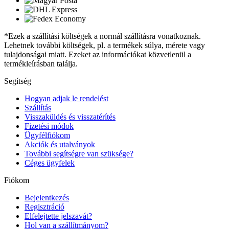
*Ezek a szállítási költségek a normál szállításra vonatkoznak.
Lehetnek további költségek, pl. a termékek súlya, mérete vagy
tulajdonságai miatt. Ezeket az információkat közvetlenül a
termékleírásban találja.
Segítség
Hogyan adjak le rendelést
Szállítás
Visszaküldés és visszatérítés
Fizetési módok
Ügyfélfiókom
Akciók és utalványok
További segítségre van szüksége?
Céges ügyfelek
Fiókom
Bejelentkezés
Regisztráció
Elfelejtette jelszavát?
Hol van a szállítmányom?