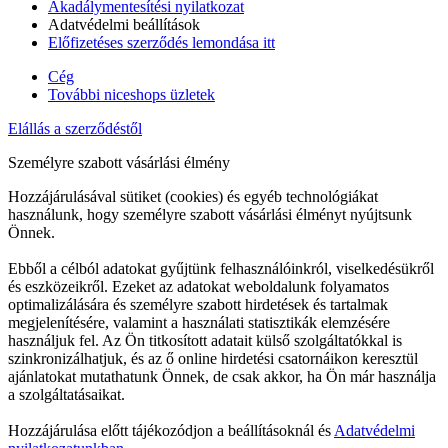
Akadálymentesítési nyilatkozat
Adatvédelmi beállítások
Előfizetéses szerződés lemondása itt
Cég
További niceshops üzletek
Elállás a szerződéstől
Személyre szabott vásárlási élmény
Hozzájárulásával sütiket (cookies) és egyéb technológiákat
használunk, hogy személyre szabott vásárlási élményt nyújtsunk
Önnek.
Ebből a célból adatokat gyűjtünk felhasználóinkról, viselkedésükről
és eszközeikről. Ezeket az adatokat weboldalunk folyamatos
optimalizálására és személyre szabott hirdetések és tartalmak
megjelenítésére, valamint a használati statisztikák elemzésére
használjuk fel. Az Ön titkosított adatait külső szolgáltatókkal is
szinkronizálhatjuk, és az ő online hirdetési csatornáikon keresztül
ajánlatokat mutathatunk Önnek, de csak akkor, ha Ön már használja
a szolgáltatásaikat.
Hozzájárulása előtt tájékozódjon a beállításoknál és
Adatvédelmi