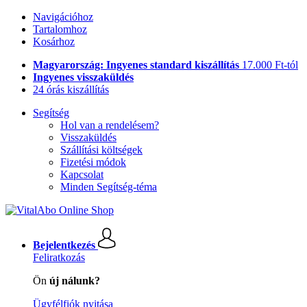
Navigációhoz
Tartalomhoz
Kosárhoz
Magyarország: Ingyenes standard kiszállítás
17.000 Ft-tól
Ingyenes visszaküldés
24 órás kiszállítás
Segítség
Hol van a rendelésem?
Visszaküldés
Szállítási költségek
Fizetési módok
Kapcsolat
Minden Segítség-téma
Bejelentkezés
Feliratkozás
Ön
új nálunk?
Ügyfélfiók nyitása