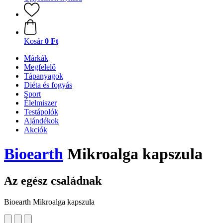
Kosár
0 Ft
Márkák
Megfelelő
Tápanyagok
Diéta és fogyás
Sport
Élelmiszer
Testápolók
Ajándékok
Akciók
Bioearth
Mikroalga kapszula
Az egész családnak
Bioearth Mikroalga kapszula