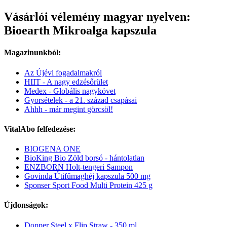
Vásárlói vélemény magyar nyelven:
Bioearth Mikroalga kapszula
Magazinunkból:
Az Újévi fogadalmakról
HIIT - A nagy edzésőrület
Medex - Globális nagykövet
Gyorsételek - a 21. század csapásai
Ahhh - már megint görcsöl!
VitalAbo felfedezése:
BIOGENA ONE
BioKing Bio Zöld borsó - hántolatlan
ENZBORN Holt-tengeri Sampon
Govinda Útifűmaghéj kapszula 500 mg
Sponser Sport Food Multi Protein 425 g
Újdonságok:
Dopper Steel x Flip Straw - 350 ml