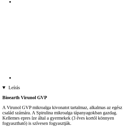
Leírás
Bioearth Virunol GVP
A Virunol GVP mikroalga kivonatot tartalmaz, alkalmas az egész
család számára. A Spirulina mikroalga tápanyagokban gazdag.
Kellemes epres íze által a gyermekek (3 éves kortól könnyen
fogyasztható) is szívesen fogyasztják.