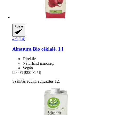
Kosár
4.9 (14)
Alnatura
Bio céklalé, 1 l
Direktlé
Naturland-minőség
Vegán
990 Ft
(990 Ft / l)
Szállítás eddig: augusztus 12.