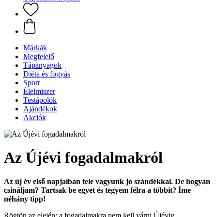
Márkák
Megfelelő
Tápanyagok
Diéta és fogyás
Sport
Élelmiszer
Testápolók
Ajándékok
Akciók
Az Újévi fogadalmakról
Az új év első napjaiban tele vagyunk jó szándékkal. De hogyan
csináljam? Tartsak be egyet és tegyem félra a többit? Íme
néhány tipp!
Rögtön az elején: a fogadalmakra nem kell várni Újévig.