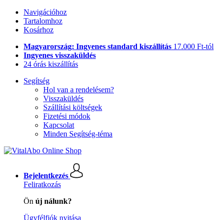
Navigációhoz
Tartalomhoz
Kosárhoz
Magyarország: Ingyenes standard kiszállítás
17.000 Ft-tól
Ingyenes visszaküldés
24 órás kiszállítás
Segítség
Hol van a rendelésem?
Visszaküldés
Szállítási költségek
Fizetési módok
Kapcsolat
Minden Segítség-téma
Bejelentkezés
Feliratkozás
Ön
új nálunk?
Ügyfélfiók nyitása