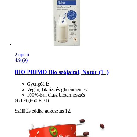
2 opció
4.9 (9)
BIO PRIMO
Bio szójaital, Natúr (1 l)
Gyengéd íz
Vegán, laktóz- és gluténmentes
100%-ban olasz biotermesztés
660 Ft
(660 Ft / l)
Szállítás eddig: augusztus 12.