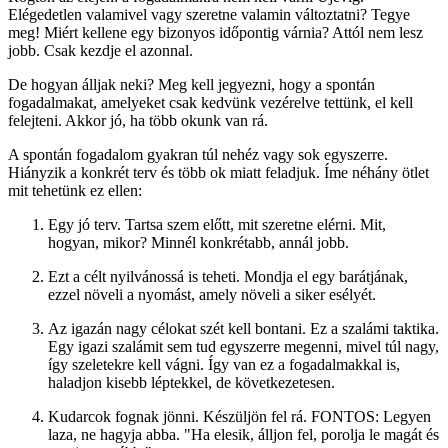
Elégedetlen valamivel vagy szeretne valamin változtatni? Tegye
meg! Miért kellene egy bizonyos időpontig várnia? Attól nem lesz
jobb. Csak kezdje el azonnal.
De hogyan álljak neki? Meg kell jegyezni, hogy a spontán
fogadalmakat, amelyeket csak kedvünk vezérelve tettünk, el kell
felejteni. Akkor jó, ha több okunk van rá.
A spontán fogadalom gyakran túl nehéz vagy sok egyszerre.
Hiányzik a konkrét terv és több ok miatt feladjuk. Íme néhány ötlet
mit tehetünk ez ellen:
Egy jó terv. Tartsa szem előtt, mit szeretne elérni. Mit,
hogyan, mikor? Minnél konkrétabb, annál jobb.
Ezt a célt nyilvánossá is teheti. Mondja el egy barátjának,
ezzel növeli a nyomást, amely növeli a siker esélyét.
Az igazán nagy célokat szét kell bontani. Ez a szalámi taktika.
Egy igazi szalámit sem tud egyszerre megenni, mivel túl nagy,
így szeletekre kell vágni. Így van ez a fogadalmakkal is,
haladjon kisebb léptekkel, de következetesen.
Kudarcok fognak jönni. Készüljön fel rá. FONTOS: Legyen
laza, ne hagyja abba. "Ha elesik, álljon fel, porolja le magát és