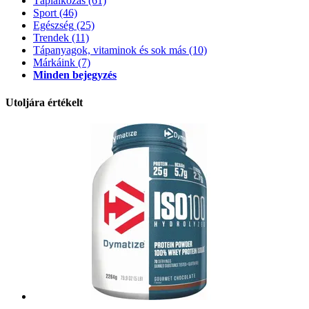
Táplálkozás
(61)
Sport
(46)
Egészség
(25)
Trendek
(11)
Tápanyagok, vitaminok és sok más
(10)
Márkáink
(7)
Minden bejegyzés
Utoljára értékelt