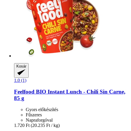
Kosár
1.0 (1)
Feelfood
BIO Instant Lunch -​ Chili Sin Carne,
85 g
Gyors előkészítés
Fűszeres
Napraforgóval
1.720 Ft
(20.235 Ft / kg)