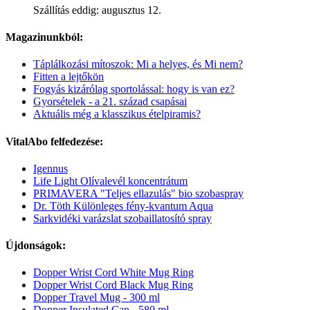
Szállítás eddig: augusztus 12.
Magazinunkból:
Táplálkozási mítoszok: Mi a helyes, és Mi nem?
Fitten a lejtőkön
Fogyás kizárólag sportolással: hogy is van ez?
Gyorsételek - a 21. század csapásai
Aktuális még a klasszikus ételpiramis?
VitalAbo felfedezése:
Igennus
Life Light Olívalevél koncentrátum
PRIMAVERA "Teljes ellazulás" bio szobaspray
Dr. Töth Különleges fény-kvantum Aqua
Sarkvidéki varázslat szobaillatosító spray
Újdonságok:
Dopper Wrist Cord White Mug Ring
Dopper Wrist Cord Black Mug Ring
Dopper Travel Mug - 300 ml
Dopper Insulated Cap - 580 ml