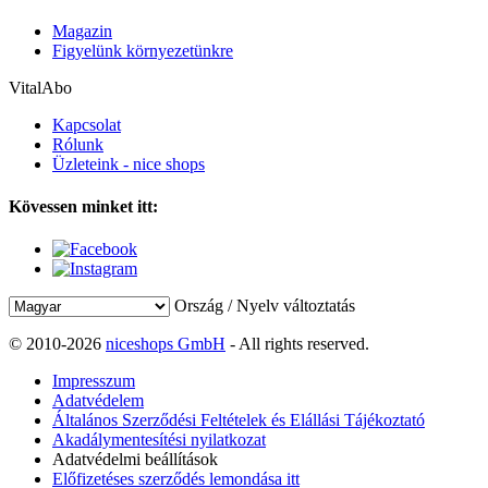
Magazin
Figyelünk környezetünkre
VitalAbo
Kapcsolat
Rólunk
Üzleteink - nice shops
Kövessen minket itt:
Ország / Nyelv változtatás
© 2010-2026
niceshops GmbH
- All rights reserved.
Impresszum
Adatvédelem
Általános Szerződési Feltételek és Elállási Tájékoztató
Akadálymentesítési nyilatkozat
Adatvédelmi beállítások
Előfizetéses szerződés lemondása itt