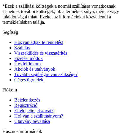
*Ezek a szállítási költségek a normál szállításra vonatkoznak.
Lehetnek további költségek, pl. a termékek súlya, mérete vagy
tulajdonságai miatt. Ezeket az információkat közvetlenül a
termékleírásban találja.
Segítség
Hogyan adjak le rendelést
Szállítás
Visszaküldés és visszatérítés
Fizetési módok
Ügyfélfiókom
Akciók és utalványok
További segítségre van szüksége?
Céges ügyfelek
Fiókom
Bejelentkezés
Regisztráció
Elfelejtette jelszavát?
Hol van a szállítmányom?
Utalvány beváltása
Hasznos információk