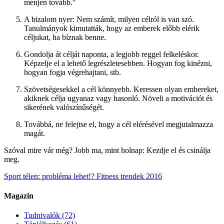
menjen tovább."
A bizalom nyer: Nem számít, milyen célról is van szó.
Tanulmányok kimutatták, hogy az emberek előbb elérik
céljukat, ha bíznak benne.
Gondolja át célját naponta, a legjobb reggel felkeléskor.
Képzelje el a lehető legrészletesebben. Hogyan fog kinézni,
hogyan fogja végrehajtani, stb.
Szövetségesekkel a cél könnyebb. Keressen olyan embereket,
akiknek célja ugyanaz vagy hasonló. Növeli a motivációt és
sikerének valószínűségét.
Továbbá, ne felejtse el, hogy a cél elérésével megjutalmazza
magát.
Szóval mire vár még? Jobb ma, mint holnap: Kezdje el és csinálja
meg.
Sport télen: probléma lehet!?
Fitness trendek 2016
Magazin
Tudnivalók
(72)