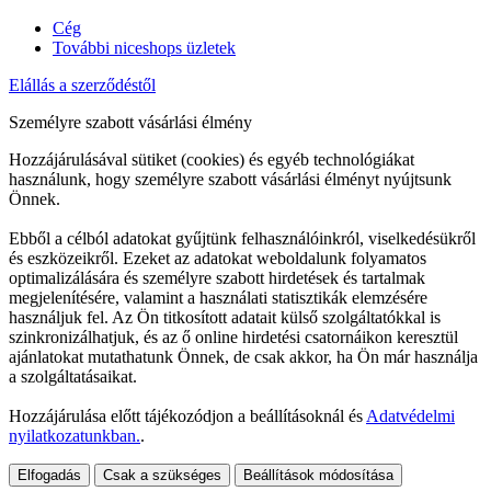
Cég
További niceshops üzletek
Elállás a szerződéstől
Személyre szabott vásárlási élmény
Hozzájárulásával sütiket (cookies) és egyéb technológiákat
használunk, hogy személyre szabott vásárlási élményt nyújtsunk
Önnek.
Ebből a célból adatokat gyűjtünk felhasználóinkról, viselkedésükről
és eszközeikről. Ezeket az adatokat weboldalunk folyamatos
optimalizálására és személyre szabott hirdetések és tartalmak
megjelenítésére, valamint a használati statisztikák elemzésére
használjuk fel. Az Ön titkosított adatait külső szolgáltatókkal is
szinkronizálhatjuk, és az ő online hirdetési csatornáikon keresztül
ajánlatokat mutathatunk Önnek, de csak akkor, ha Ön már használja
a szolgáltatásaikat.
Hozzájárulása előtt tájékozódjon a beállításoknál és
Adatvédelmi
nyilatkozatunkban.
.
Elfogadás
Csak a szükséges
Beállítások módosítása