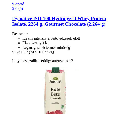
9 opció
5.0 (6)
Dymatize
ISO 100 Hydrolyzed Whey Protein
Isolate, 2264 g, Gourmet Chocolate (2.264 g)
Bestseller
Ideális intenzív erősítő edzések előtt
Első osztályú íz
Legmagasabb termékminőség
55.490 Ft
(24.510 Ft / kg)
Ingyenes szállítás eddig: augusztus 12.