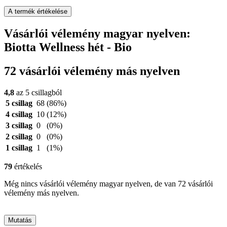
A termék értékelése
Vásárlói vélemény magyar nyelven:
Biotta Wellness hét - Bio
72 vásárlói vélemény más nyelven
4,8
az 5 csillagból
5 csillag
68
(86%)
4 csillag
10
(12%)
3 csillag
0
(0%)
2 csillag
0
(0%)
1 csillag
1
(1%)
79
értékelés
Még nincs vásárlói vélemény magyar nyelven, de van 72 vásárlói
vélemény más nyelven.
Mutatás