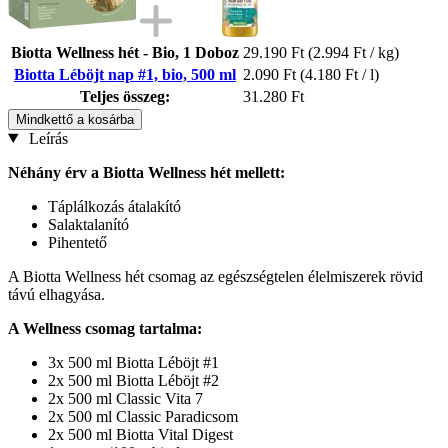
Biotta Wellness hét - Bio, 1 Doboz
29.190 Ft
(2.994 Ft / kg)
Biotta Léböjt nap #1, bio, 500 ml
2.090 Ft
(4.180 Ft / l)
Teljes összeg:
31.280 Ft
Mindkettő a kosárba
Leírás
Néhány érv a Biotta Wellness hét mellett:
Táplálkozás átalakító
Salaktalanító
Pihentető
A Biotta Wellness hét csomag az egészségtelen élelmiszerek rövid
távú elhagyása.
A Wellness csomag tartalma:
3x 500 ml Biotta Léböjt #1
2x 500 ml Biotta Léböjt #2
2x 500 ml Classic Vita 7
2x 500 ml Classic Paradicsom
2x 500 ml Biotta Vital Digest