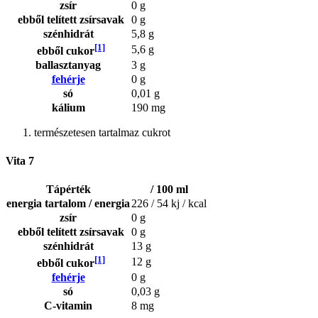
zsír
0 g
ebből telített zsírsavak
0 g
szénhidrát
5,8 g
[1]
5,6 g
ebből cukor
ballasztanyag
3 g
fehérje
0 g
só
0,01 g
kálium
190 mg
természetesen tartalmaz cukrot
Vita 7
Tápérték
/ 100 ml
energia tartalom / energia
226 / 54 kj / kcal
zsír
0 g
ebből telített zsírsavak
0 g
szénhidrát
13 g
[1]
12 g
ebből cukor
fehérje
0 g
só
0,03 g
C-vitamin
8 mg