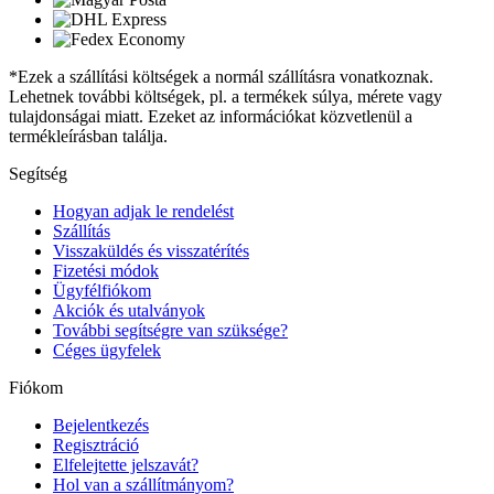
*Ezek a szállítási költségek a normál szállításra vonatkoznak.
Lehetnek további költségek, pl. a termékek súlya, mérete vagy
tulajdonságai miatt. Ezeket az információkat közvetlenül a
termékleírásban találja.
Segítség
Hogyan adjak le rendelést
Szállítás
Visszaküldés és visszatérítés
Fizetési módok
Ügyfélfiókom
Akciók és utalványok
További segítségre van szüksége?
Céges ügyfelek
Fiókom
Bejelentkezés
Regisztráció
Elfelejtette jelszavát?
Hol van a szállítmányom?