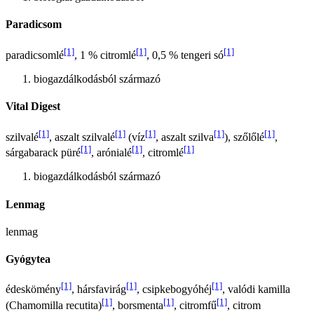
Paradicsom
[1]
[1]
[1]
paradicsomlé
, 1 % citromlé
, 0,5 % tengeri só
biogazdálkodásból származó
Vital Digest
[1]
[1]
[1]
[1]
[1]
szilvalé
, aszalt szilvalé
(víz
, aszalt szilva
), szőlőlé
,
[1]
[1]
[1]
sárgabarack püré
, arónialé
, citromlé
biogazdálkodásból származó
Lenmag
lenmag
Gyógytea
[1]
[1]
[1]
édeskömény
, hársfavirág
, csipkebogyóhéj
, valódi kamilla
[1]
[1]
[1]
(Chamomilla recutita)
, borsmenta
, citromfű
, citrom