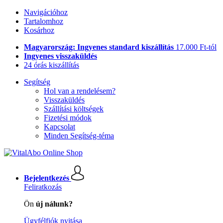
Navigációhoz
Tartalomhoz
Kosárhoz
Magyarország: Ingyenes standard kiszállítás
17.000 Ft-tól
Ingyenes visszaküldés
24 órás kiszállítás
Segítség
Hol van a rendelésem?
Visszaküldés
Szállítási költségek
Fizetési módok
Kapcsolat
Minden Segítség-téma
Bejelentkezés
Feliratkozás
Ön
új nálunk?
Ügyfélfiók nyitása