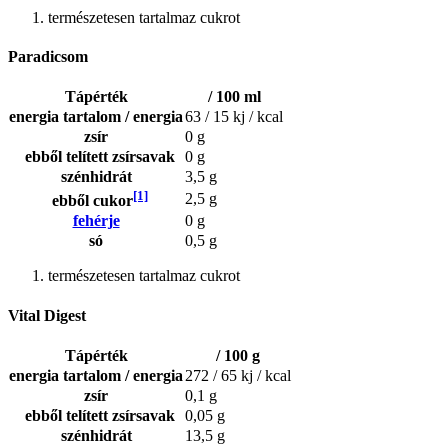
természetesen tartalmaz cukrot
Paradicsom
Tápérték
/ 100 ml
energia tartalom / energia
63 / 15 kj / kcal
zsír
0 g
ebből telített zsírsavak
0 g
szénhidrát
3,5 g
[1]
2,5 g
ebből cukor
fehérje
0 g
só
0,5 g
természetesen tartalmaz cukrot
Vital Digest
Tápérték
/ 100 g
energia tartalom / energia
272 / 65 kj / kcal
zsír
0,1 g
ebből telített zsírsavak
0,05 g
szénhidrát
13,5 g