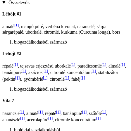
Összetevők
Léböjt #1
[1]
almalé
, mangó püré, verbéna kivonat, narancslé, sárga
sárgarépalé, uborkalé, citromlé, kurkuma (Curcuma longa), bors
biogazdálkodásból származó
Léböjt #2
[1]
[1]
[1]
[1]
répalé
, tejsavas erjesztésű uborkalé
, paradicsomlé
, almalé
,
[1]
[1]
[1]
banánpüré
, akácrost
, citromlé koncentrátum
, stabilizátor
[1]
[1]
[1]
[1]
(pektin
), gyömbérlé
, citromlé
, fahéj
biogazdálkodásból származó
Vita 7
[1]
[1]
[1]
[1]
[1]
narancslé
, almalé
, répalé
, banánpüré
, szőlőlé
,
[1]
[1]
[1]
ananászlé
, acerolapüré
, citromlé koncentrátum
biológiai gazdálkodásból