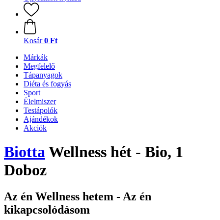
Kosár
0 Ft
Márkák
Megfelelő
Tápanyagok
Diéta és fogyás
Sport
Élelmiszer
Testápolók
Ajándékok
Akciók
Biotta
Wellness hét - Bio, 1
Doboz
Az én Wellness hetem - Az én
kikapcsolódásom