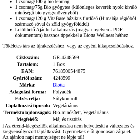
1 csomag/100 g bio lenmag
1 csomag/75g Bio gyógytea (különleges keverék nyolc kiváló
minőségű bio gyógynövényből)
1 csomag/120 g VitaBase bázikus fürdősó (Himalája régióból
származó sóval és zöld gyógyfölddel)
Letölthető Ajánlott alkalmazás (magyar nyelven - PDF
dokumentum) hasznos tippekkel a Biotta Wellness héthez
Tökéletes társ az újrakezdéshez, vagy az egyéni kikapcsolódáshoz.
Cikkszám:
GR-4248599
Tartalom:
1 Box
EAN:
7618500544875
Gyártói szám:
4248599
Márka:
Biotta
Adagolási forma:
Folyadék
Edzés célja:
Súlykontroll
Táplálkozási típusok:
Vegetáriánus
Terméktulajdonságok:
Bio-minősített, Vegetáriánus
Megfelelő:
Máj és tisztítás
i
Az étrend-kiegészítők alkalmazása nem helyettesíti a változatos és
kiegyensúlyozott táplálkozást. Gyermekek elől gondosan zárja el.
Az ajánlott napi mennyiséget ne lépje túl!