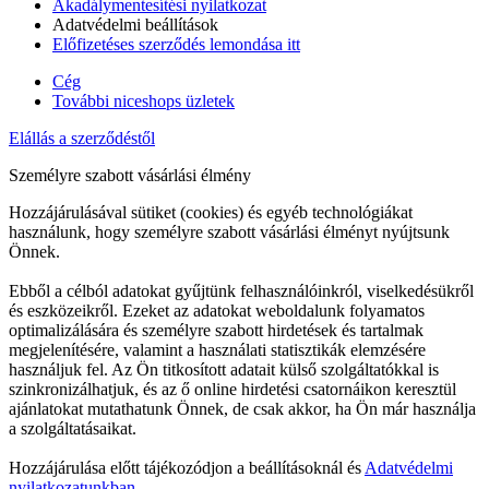
Akadálymentesítési nyilatkozat
Adatvédelmi beállítások
Előfizetéses szerződés lemondása itt
Cég
További niceshops üzletek
Elállás a szerződéstől
Személyre szabott vásárlási élmény
Hozzájárulásával sütiket (cookies) és egyéb technológiákat
használunk, hogy személyre szabott vásárlási élményt nyújtsunk
Önnek.
Ebből a célból adatokat gyűjtünk felhasználóinkról, viselkedésükről
és eszközeikről. Ezeket az adatokat weboldalunk folyamatos
optimalizálására és személyre szabott hirdetések és tartalmak
megjelenítésére, valamint a használati statisztikák elemzésére
használjuk fel. Az Ön titkosított adatait külső szolgáltatókkal is
szinkronizálhatjuk, és az ő online hirdetési csatornáikon keresztül
ajánlatokat mutathatunk Önnek, de csak akkor, ha Ön már használja
a szolgáltatásaikat.
Hozzájárulása előtt tájékozódjon a beállításoknál és
Adatvédelmi
nyilatkozatunkban.
.