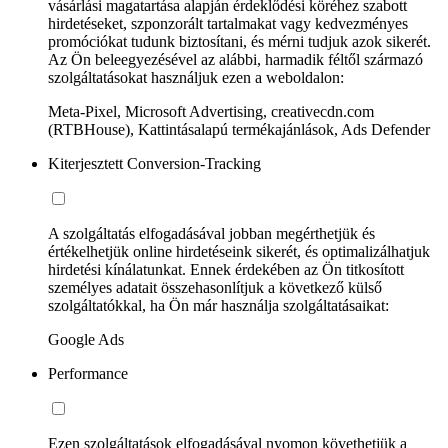
vásárlási magatartása alapján érdeklődési köréhez szabott
hirdetéseket, szponzorált tartalmakat vagy kedvezményes
promóciókat tudunk biztosítani, és mérni tudjuk azok sikerét.
Az Ön beleegyezésével az alábbi, harmadik féltől származó
szolgáltatásokat használjuk ezen a weboldalon:
Meta-Pixel, Microsoft Advertising, creativecdn.com
(RTBHouse), Kattintásalapú termékajánlások, Ads Defender
Kiterjesztett Conversion-Tracking
A szolgáltatás elfogadásával jobban megérthetjük és
értékelhetjük online hirdetéseink sikerét, és optimalizálhatjuk
hirdetési kínálatunkat. Ennek érdekében az Ön titkosított
személyes adatait összehasonlítjuk a következő külső
szolgáltatókkal, ha Ön már használja szolgáltatásaikat:
Google Ads
Performance
Ezen szolgáltatások elfogadásával nyomon követhetjük a