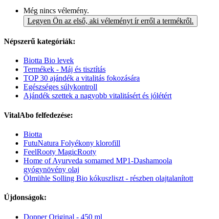
Még nincs vélemény.
Legyen Ön az első, aki véleményt ír erről a termékről.
Népszerű kategóriák:
Biotta Bio levek
Termékek - Máj és tisztítás
TOP 30 ajándék a vitalitás fokozására
Egészséges súlykontroll
Ajándék szettek a nagyobb vitalitásért és jólétért
VitalAbo felfedezése:
Biotta
FutuNatura Folyékony klorofill
FeelRooty MagicRooty
Home of Ayurveda somamed MP1-Dashamoola
gyógynövény olaj
Ölmühle Solling Bio kókuszliszt - részben olajtalanított
Újdonságok:
Dopper Original - 450 ml