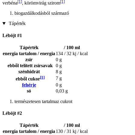
[1]
[1]
verbéna
, körömvirág szirom
biogazdálkodásból származó
Tápérték
Léböjt #1
Tápérték
/ 100 ml
energia tartalom / energia
134 / 32 kj / kcal
zsír
0 g
ebből telített zsírsavak
0 g
szénhidrát
8 g
[1]
7 g
ebből cukor
fehérje
0 g
só
0,03 g
természetesen tartalmaz cukrot
Léböjt #2
Tápérték
/ 100 ml
energia tartalom / energia
130 / 31 kj / kcal