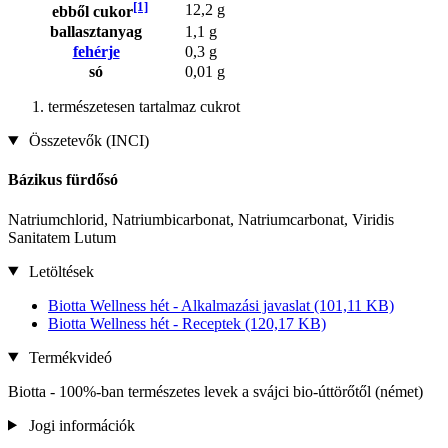
[1]
12,2 g
ebből cukor
ballasztanyag
1,1 g
fehérje
0,3 g
só
0,01 g
természetesen tartalmaz cukrot
Összetevők (INCI)
Bázikus fürdősó
Natriumchlorid, Natriumbicarbonat, Natriumcarbonat, Viridis
Sanitatem Lutum
Letöltések
Biotta Wellness hét - Alkalmazási javaslat
(101,11 KB)
Biotta Wellness hét - Receptek
(120,17 KB)
Termékvideó
Biotta - 100%-ban természetes levek a svájci bio-úttörőtől (német)
Jogi információk