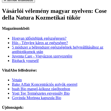
A termék értékelése
Vásárlói vélemény magyar nyelven: Cose
della Natura Kozmetikai tükör
Magazinunkból:
Hogyan idősödjünk egészségesen?
Hús - Tényleg káros az egészségre?
5 módszer a bélrendszer egészségének helyreállításához az
antibiotikumok után
Juventa Care - Vigyázzon szervezetére
Biohack yourself
VitalAbo felfedezése:
Vetain
Bake Affair Koncentrációs golyók eperrel
buah Bio mangó-kókusz rágóbonbon
Yogi Tee Természetes egyensúly Bio
Govinda Moringa kapszula Bio
Újdonságok: