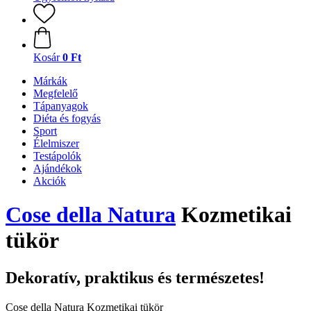
Kosár
0 Ft
Márkák
Megfelelő
Tápanyagok
Diéta és fogyás
Sport
Élelmiszer
Testápolók
Ajándékok
Akciók
Cose della Natura
Kozmetikai
tükör
Dekoratív, praktikus és természetes!
Cose della Natura Kozmetikai tükör