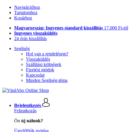
Navigációhoz
Tartalomhoz
Kosárhoz
Magyarország: Ingyenes standard kiszállítás
17.000 Ft-tól
Ingyenes visszaküldés
24 órás kiszállítás
Segítség
Hol van a rendelésem?
Visszaküldés
Szállítási költségek
Fizetési módok
Kapcsolat
Minden Segítség-téma
Bejelentkezés
Feliratkozás
Ön
új nálunk?
Ügyfélfiók nyitása