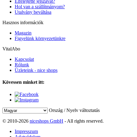
Elfelejtette jelszavát?
Hol van a szállítmányom?
Utalvány beváltása
Hasznos információk
Magazin
Figyelünk környezetünkre
VitalAbo
Kapcsolat
Rólunk
Üzleteink - nice shops
Kövessen minket itt:
Ország / Nyelv változtatás
© 2010-2026
niceshops GmbH
- All rights reserved.
Impresszum
Adatvédelem