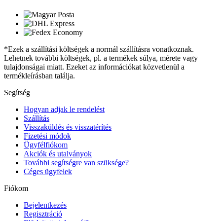
*Ezek a szállítási költségek a normál szállításra vonatkoznak.
Lehetnek további költségek, pl. a termékek súlya, mérete vagy
tulajdonságai miatt. Ezeket az információkat közvetlenül a
termékleírásban találja.
Segítség
Hogyan adjak le rendelést
Szállítás
Visszaküldés és visszatérítés
Fizetési módok
Ügyfélfiókom
Akciók és utalványok
További segítségre van szüksége?
Céges ügyfelek
Fiókom
Bejelentkezés
Regisztráció