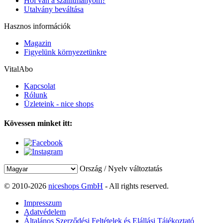
Hol van a szállítmányom?
Utalvány beváltása
Hasznos információk
Magazin
Figyelünk környezetünkre
VitalAbo
Kapcsolat
Rólunk
Üzleteink - nice shops
Kövessen minket itt:
Ország / Nyelv változtatás
© 2010-2026
niceshops GmbH
- All rights reserved.
Impresszum
Adatvédelem
Általános Szerződési Feltételek és Elállási Tájékoztató