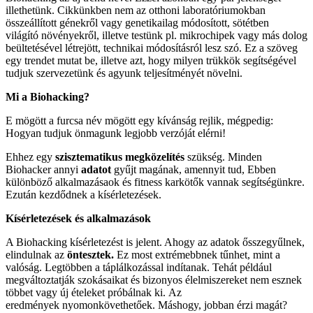
illethetünk. Cikkünkben nem az otthoni laboratóriumokban
összeállított génekről vagy genetikailag módosított, sötétben
világító növényekről, illetve testünk pl. mikrochipek vagy más dolog
beültetésével létrejött, technikai módosításról lesz szó. Ez a szöveg
egy trendet mutat be, illetve azt, hogy milyen trükkök segítségével
tudjuk szervezetünk és agyunk teljesítményét növelni.
Mi a Biohacking?
E mögött a furcsa név mögött egy kívánság rejlik, mégpedig:
Hogyan tudjuk önmagunk legjobb verzóját elérni!
Ehhez egy
szisztematikus megközelítés
szükség. Minden
Biohacker annyi
adatot
gyűjt magának, amennyit tud, Ebben
különböző alkalmazásaok és fitness karkötők vannak segítségünkre.
Ezután kezdődnek a kísérletezések.
Kísérletezések és alkalmazások
A Biohacking kísérletezést is jelent. Ahogy az adatok ősszegyűlnek,
elindulnak az
öntesztek
.
Ez most extrémebbnek tűnhet, mint a
valóság. Legtöbben a táplálkozással indítanak. Tehát például
megváltoztatják szokásaikat és bizonyos élelmiszereket nem esznek
többet vagy új ételeket próbálnak ki. Az
eredmények nyomonkövethetőek. Máshogy, jobban érzi magát?