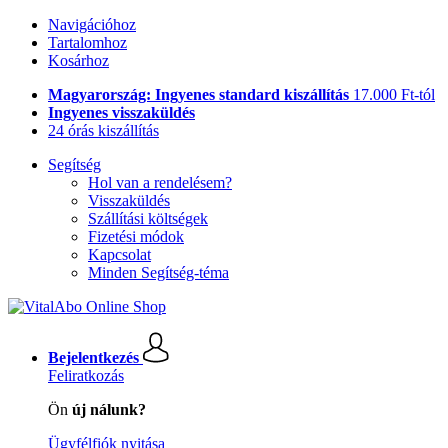
Navigációhoz
Tartalomhoz
Kosárhoz
Magyarország: Ingyenes standard kiszállítás
17.000 Ft-tól
Ingyenes visszaküldés
24 órás kiszállítás
Segítség
Hol van a rendelésem?
Visszaküldés
Szállítási költségek
Fizetési módok
Kapcsolat
Minden Segítség-téma
Bejelentkezés
Feliratkozás
Ön
új nálunk?
Ügyfélfiók nyitása