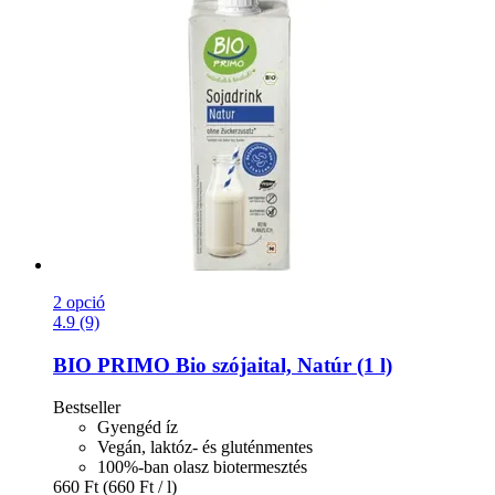
2 opció
4.9 (9)
BIO PRIMO
Bio szójaital, Natúr (1 l)
Bestseller
Gyengéd íz
Vegán, laktóz- és gluténmentes
100%-ban olasz biotermesztés
660 Ft
(660 Ft / l)