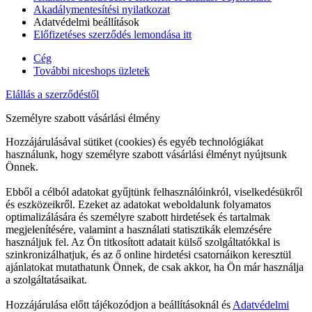
Akadálymentesítési nyilatkozat
Adatvédelmi beállítások
Előfizetéses szerződés lemondása itt
Cég
További niceshops üzletek
Elállás a szerződéstől
Személyre szabott vásárlási élmény
Hozzájárulásával sütiket (cookies) és egyéb technológiákat
használunk, hogy személyre szabott vásárlási élményt nyújtsunk
Önnek.
Ebből a célból adatokat gyűjtünk felhasználóinkról, viselkedésükről
és eszközeikről. Ezeket az adatokat weboldalunk folyamatos
optimalizálására és személyre szabott hirdetések és tartalmak
megjelenítésére, valamint a használati statisztikák elemzésére
használjuk fel. Az Ön titkosított adatait külső szolgáltatókkal is
szinkronizálhatjuk, és az ő online hirdetési csatornáikon keresztül
ajánlatokat mutathatunk Önnek, de csak akkor, ha Ön már használja
a szolgáltatásaikat.
Hozzájárulása előtt tájékozódjon a beállításoknál és
Adatvédelmi