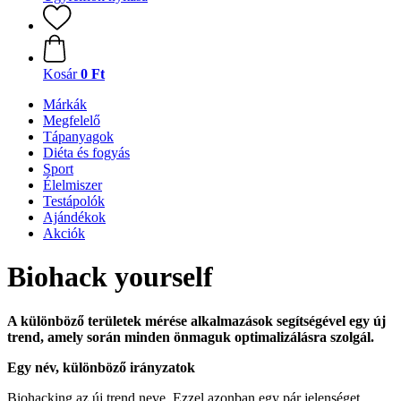
Kosár
0 Ft
Márkák
Megfelelő
Tápanyagok
Diéta és fogyás
Sport
Élelmiszer
Testápolók
Ajándékok
Akciók
Biohack yourself
A különböző területek mérése alkalmazások segítségével egy új
trend, amely során minden önmaguk optimalizálásra szolgál.
Egy név, különböző irányzatok
Biohacking az új trend neve. Ezzel azonban egy pár jelenséget