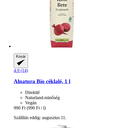
Kosár
4.9 (14)
Alnatura
Bio céklalé, 1 l
Direktlé
Naturland-minőség
Vegán
990 Ft
(990 Ft / l)
Szállítás eddig: augusztus 11.