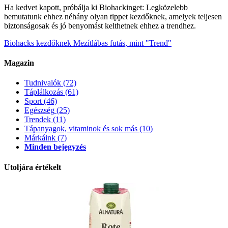
Ha kedvet kapott, próbálja ki Biohackinget: Legközelebb
bemutatunk ehhez néhány olyan tippet kezdőknek, amelyek teljesen
biztonságosak és jó benyomást kelthetnek ehhez a trendhez.
Biohacks kezdőknek
Mezítlábas futás, mint "Trend"
Magazin
Tudnivalók
(72)
Táplálkozás
(61)
Sport
(46)
Egészség
(25)
Trendek
(11)
Tápanyagok, vitaminok és sok más
(10)
Márkáink
(7)
Minden bejegyzés
Utoljára értékelt