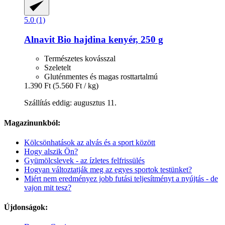
5.0 (1)
Alnavit
Bio hajdina kenyér, 250 g
Természetes kovásszal
Szeletelt
Gluténmentes és magas rosttartalmú
1.390 Ft
(5.560 Ft / kg)
Szállítás eddig: augusztus 11.
Magazinunkból:
Kölcsönhatások az alvás és a sport között
Hogy alszik Ön?
Gyümölcslevek - az ízletes felfrissülés
Hogyan változtatják meg az egyes sportok testünket?
Miért nem eredményez jobb futási teljesítményt a nyújtás - de
vajon mit tesz?
Újdonságok: