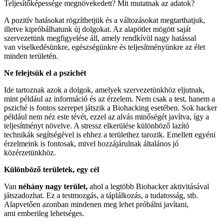
Teljesítőképessége megnövekedett? Mit mutatnak az adatok?
A pozitív hatásokat rögzíthetjük és a változásokat megtarthatjuk,
illetve kipróbálhatunk új dolgokat. Az alapötlet mögött saját
szervezetünk megfigyelése áll, amely rendkívül nagy hatással
van viselkedésünkre, egészségünkre és teljesítményünkre az élet
minden területén.
Ne felejtsük el a pszichét
Ide tartoznak azok a dolgok, amelyek szervezetünkhöz eljutnak,
mint például az információ és az érzelem. Nem csak a test, hanem a
psziché is fontos szerepet játszik a Biohacking esetében. Sok hacker
például nem néz este tévét, ezzel az alvás minőségét javítva, így a
teljesítményt növelve. A stressz elkerülése különböző lazító
technikák segítségével is ehhez a területhez tarozik. Emellett egyéni
érzelmeink is fontosak, mivel hozzájárulnak általános jó
közérzetünkhöz.
Különböző területek, egy cél
Van
néhány nagy terület,
ahol a legtöbb Biohacker aktivitásával
játszadozhat. Ez a testmozgás, a táplálkozás, a tudatosság, stb.
Alapvetően azonban mindenen meg lehet próbálni javítani,
ami emberileg lehetséges.