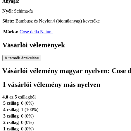
Anyaga:
Nyél:
Schima-fa
Sörte:
Bambusz és Neylon4 (bioműanyag) keveréke
Márka:
Cose della Natura
Vásárlói vélemények
A termék értékelése
Vásárlói vélemény magyar nyelven: Cose de
1 vásárlói vélemény más nyelven
4,0
az 5 csillagból
5 csillag
0
(0%)
4 csillag
1
(100%)
3 csillag
0
(0%)
2 csillag
0
(0%)
1 csillag
0
(0%)