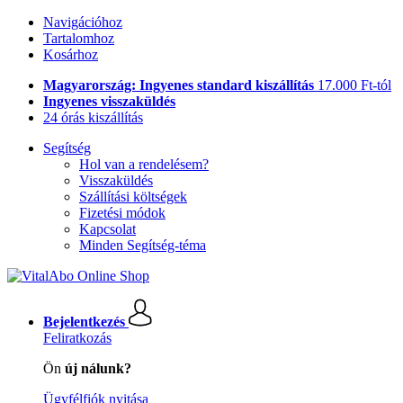
Navigációhoz
Tartalomhoz
Kosárhoz
Magyarország: Ingyenes standard kiszállítás
17.000 Ft-tól
Ingyenes visszaküldés
24 órás kiszállítás
Segítség
Hol van a rendelésem?
Visszaküldés
Szállítási költségek
Fizetési módok
Kapcsolat
Minden Segítség-téma
Bejelentkezés
Feliratkozás
Ön
új nálunk?
Ügyfélfiók nyitása