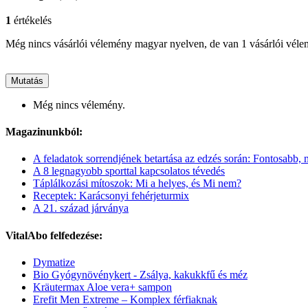
1
értékelés
Még nincs vásárlói vélemény magyar nyelven, de van 1 vásárlói vél
Mutatás
Még nincs vélemény.
Magazinunkból:
A feladatok sorrendjének betartása az edzés során: Fontosabb,
A 8 legnagyobb sporttal kapcsolatos tévedés
Táplálkozási mítoszok: Mi a helyes, és Mi nem?
Receptek: Karácsonyi fehérjeturmix
A 21. század járványa
VitalAbo felfedezése:
Dymatize
Bio Gyógynövénykert - Zsálya, kakukkfű és méz
Kräutermax Aloe vera+ sampon
Erefit Men Extreme – Komplex férfiaknak