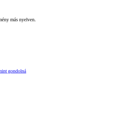
emény más nyelven.
 mint gondolná