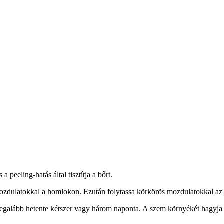
a peeling-hatás által tisztítja a bőrt.
mozdulatokkal a homlokon. Ezután folytassa körkörös mozdulatokkal az a
galább hetente kétszer vagy három naponta. A szem környékét hagyja ki!