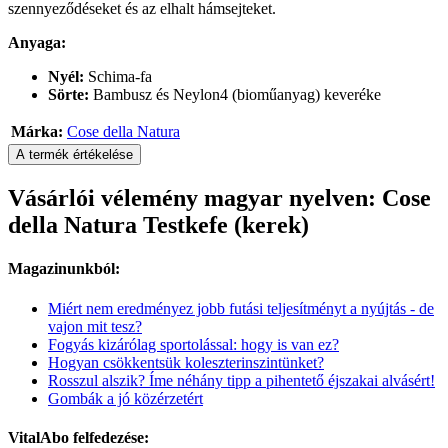
szennyeződéseket és az elhalt hámsejteket.
Anyaga:
Nyél:
Schima-fa
Sörte:
Bambusz és Neylon4 (bioműanyag) keveréke
Márka:
Cose della Natura
A termék értékelése
Vásárlói vélemény magyar nyelven: Cose
della Natura Testkefe (kerek)
Magazinunkból:
Miért nem eredményez jobb futási teljesítményt a nyújtás - de
vajon mit tesz?
Fogyás kizárólag sportolással: hogy is van ez?
Hogyan csökkentsük koleszterinszintünket?
Rosszul alszik? Íme néhány tipp a pihentető éjszakai alvásért!
Gombák a jó közérzetért
VitalAbo felfedezése: