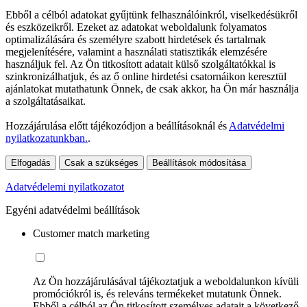
Ebből a célból adatokat gyűjtünk felhasználóinkról, viselkedésükről
és eszközeikről. Ezeket az adatokat weboldalunk folyamatos
optimalizálására és személyre szabott hirdetések és tartalmak
megjelenítésére, valamint a használati statisztikák elemzésére
használjuk fel. Az Ön titkosított adatait külső szolgáltatókkal is
szinkronizálhatjuk, és az ő online hirdetési csatornáikon keresztül
ajánlatokat mutathatunk Önnek, de csak akkor, ha Ön már használja
a szolgáltatásaikat.
Hozzájárulása előtt tájékozódjon a beállításoknál és
Adatvédelmi
nyilatkozatunkban.
.
Elfogadás
Csak a szükséges
Beállítások módosítása
Adatvédelemi nyilatkozatot
Egyéni adatvédelmi beállítások
Customer match marketing
Az Ön hozzájárulásával tájékoztatjuk a weboldalunkon kívüli
promóciókról is, és releváns termékeket mutatunk Önnek.
Ebből a célból az Ön titkosított személyes adatait a következő