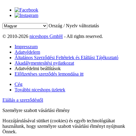
Ország / Nyelv változtatás
© 2010-2026
niceshops GmbH
- All rights reserved.
Impresszum
Adatvédelem
Általános Szerződési Feltételek és Elállási Tájékoztató
Akadálymentesítési nyilatkozat
Adatvédelmi beállítások
Előfizetéses szerződés lemondása itt
Cég
További niceshops üzletek
Elállás a szerződéstől
Személyre szabott vásárlási élmény
Hozzájárulásával sütiket (cookies) és egyéb technológiákat
használunk, hogy személyre szabott vásárlási élményt nyújtsunk
Önnek.