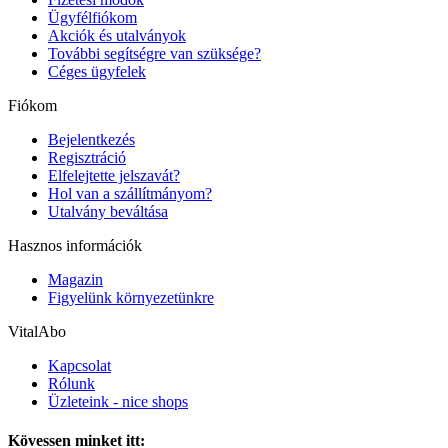
Ügyfélfiókom
Akciók és utalványok
További segítségre van szüksége?
Céges ügyfelek
Fiókom
Bejelentkezés
Regisztráció
Elfelejtette jelszavát?
Hol van a szállítmányom?
Utalvány beváltása
Hasznos információk
Magazin
Figyelünk környezetünkre
VitalAbo
Kapcsolat
Rólunk
Üzleteink - nice shops
Kövessen minket itt: