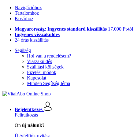
Navigációhoz
Tartalomhoz
Kosárhoz
Magyarország: Ingyenes standard kiszállítás
17.000 Ft-tól
Ingyenes visszaküldés
24 órás kiszállítás
Segítség
Hol van a rendelésem?
Visszaküldés
Szállítási költségek
Fizetési módok
Kapcsolat
Minden Segítség-téma
Bejelentkezés
Feliratkozás
Ön
új nálunk?
Ügyfélfiók nyitása