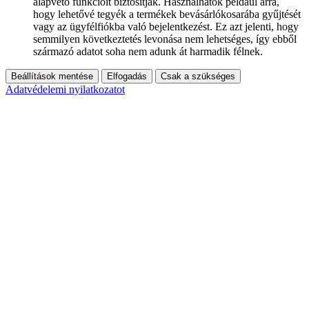
alapvető funkcióit biztosítják. Használhatók például arra,
hogy lehetővé tegyék a termékek bevásárlókosarába gyűjtését
vagy az ügyfélfiókba való bejelentkezést. Ez azt jelenti, hogy
semmilyen következtetés levonása nem lehetséges, így ebből
származó adatot soha nem adunk át harmadik félnek.
Beállítások mentése
Elfogadás
Csak a szükséges
Adatvédelemi nyilatkozatot