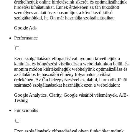
értékelhetjük online hirdetéseink sikerét, és optimalizálhatjuk
hirdetési kínálatunkat. Ennek érdekében az Ön titkosított
személyes adatait összehasonlítjuk a következő külső
szolgáltatókkal, ha Ön már használja szolgáltatásaikat:
Google Ads
Performance
Ezen szolgáltatások elfogadásával nyomon követhetjük a
kattintási és böngészési viselkedést a weboldalunkon belül, és
anonim módon kiértékelhetjük webhelyünk optimalizálása és
az általános felhasználói élmény folyamatos javítása
érdekében. Az Ön beleegyezésével az alábbi, harmadik féltől
származó szolgáltatásokat használjuk ezen a weboldalon:
Google Analytics, Clarity, Google vásárlói vélemények, A/B-
Testing
Funkcionális
Ezen szolgáltatások elfogadásával olyan funkciókat tudunk