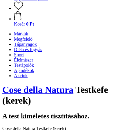
Kosár
0 Ft
Márkák
Megfelelő
Tápanyagok
Diéta és fogyás
Sport
Élelmiszer
Testápolók
Ajándékok
Akciók
Cose della Natura
Testkefe
(kerek)
A test kíméletes tisztításához.
Cose della Natura Testkefe (kerek)