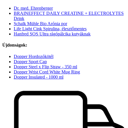
Dr. med. Ehrenberger
BRAINEFFECT DAILY CREATINE + ELECTROLYTES
Drink
Schalk Mühle Bio Arónia por
Life Light Cink Spirulina, élesztőmentes
Hanfred SOS Ultra rágópálcika kutyáknak
Újdonságok:
Dopper Hordozókötél
Dopper Sport Cap
Dopper Steel x Flip Straw - 350 ml
Dopper Wrist Cord White Mug Ring
Dopper Insulated - 1000 ml