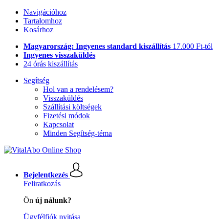
Navigációhoz
Tartalomhoz
Kosárhoz
Magyarország: Ingyenes standard kiszállítás
17.000 Ft-tól
Ingyenes visszaküldés
24 órás kiszállítás
Segítség
Hol van a rendelésem?
Visszaküldés
Szállítási költségek
Fizetési módok
Kapcsolat
Minden Segítség-téma
Bejelentkezés
Feliratkozás
Ön
új nálunk?
Ügyfélfiók nyitása