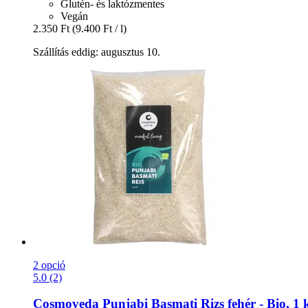
Glutén- és laktózmentes
Vegán
2.350 Ft
(9.400 Ft / l)
Szállítás eddig: augusztus 10.
2 opció
5.0 (2)
Cosmoveda
Punjabi Basmati Rizs fehér -​ Bio, 1 