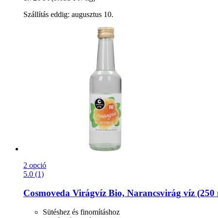
Szállítás eddig: augusztus 10.
2 opció
5.0 (1)
Cosmoveda
Virágvíz Bio, Narancsvirág víz (250 
Sütéshez és finomításhoz