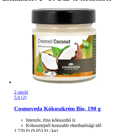
2 opció
5.0 (2)
Cosmoveda
Kókuszkrém Bio, 190 g
Intenzív, friss kókuszdió íz
Kókusztejnél hosszabb eltarthatósági idő
1.720 Ft
(9.053 Ft / kg)