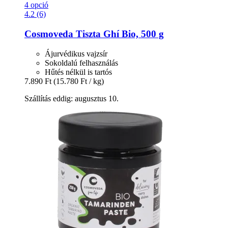
4 opció
4.2 (6)
Cosmoveda
Tiszta Ghí Bio, 500 g
Ájurvédikus vajzsír
Sokoldalú felhasználás
Hűtés nélkül is tartós
7.890 Ft
(15.780 Ft / kg)
Szállítás eddig: augusztus 10.