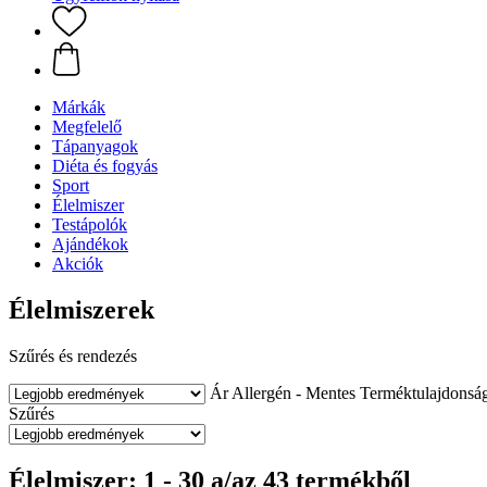
Márkák
Megfelelő
Tápanyagok
Diéta és fogyás
Sport
Élelmiszer
Testápolók
Ajándékok
Akciók
Élelmiszerek
Szűrés és rendezés
Ár
Allergén - Mentes
Terméktulajdonsá
Szűrés
Élelmiszer: 1 - 30 a/az 43 termékből