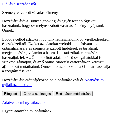
Elállás a szerződéstől
Személyre szabott vásárlási élmény
Hozzájárulásával sütiket (cookies) és egyéb technológiákat
használunk, hogy személyre szabott vásárlási élményt nyújtsunk
Önnek.
Ebből a célból adatokat gyűjtünk felhasználóinkról, viselkedésükről
és eszközeikről. Ezeket az adatokat weboldalunk folyamatos
optimalizálására és személyre szabott hirdetések és tartalmak
megjelenítésére, valamint a használati statisztikák elemzésére
használjuk fel. Az Ön titkosított adatait külső szolgáltatókkal is
szinkronizálhatjuk, és az ő online hirdetési csatornáikon keresztül
ajánlatokat mutathatunk Önnek, de csak akkor, ha Ön már használja
a szolgáltatásaikat.
Hozzájárulása előtt tájékozódjon a beállításoknál és
Adatvédelmi
nyilatkozatunkban.
.
Elfogadás
Csak a szükséges
Beállítások módosítása
Adatvédelemi nyilatkozatot
Egyéni adatvédelmi beállítások