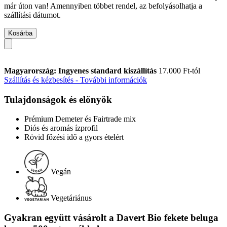
már úton van! Amennyiben többet rendel, az befolyásolhatja a
szállítási dátumot.
Kosárba
Magyarország: Ingyenes standard kiszállítás
17.000 Ft-tól
Szállítás és kézbesítés - További információk
Tulajdonságok és előnyök
Prémium Demeter és Fairtrade mix
Diós és aromás ízprofil
Rövid főzési idő a gyors ételért
Vegán
Vegetáriánus
Gyakran együtt vásárolt a Davert Bio fekete beluga