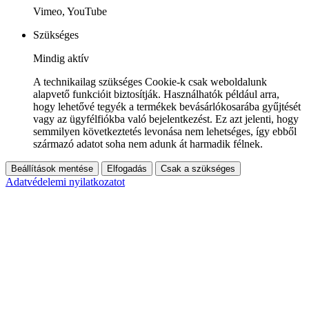
Vimeo, YouTube
Szükséges
Mindig aktív
A technikailag szükséges Cookie-k csak weboldalunk
alapvető funkcióit biztosítják. Használhatók például arra,
hogy lehetővé tegyék a termékek bevásárlókosarába gyűjtését
vagy az ügyfélfiókba való bejelentkezést. Ez azt jelenti, hogy
semmilyen következtetés levonása nem lehetséges, így ebből
származó adatot soha nem adunk át harmadik félnek.
Beállítások mentése
Elfogadás
Csak a szükséges
Adatvédelemi nyilatkozatot