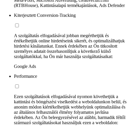
Meta-Pixel, Microsoft Advertising, creativecdn.com
(RTBHouse), Kattintásalapú termékajánlások, Ads Defender
Kiterjesztett Conversion-Tracking
A szolgáltatás elfogadásával jobban megérthetjük és
értékelhetjük online hirdetéseink sikerét, és optimalizálhatjuk
hirdetési kínálatunkat. Ennek érdekében az Ön titkosított
személyes adatait összehasonlítjuk a következő külső
szolgáltatókkal, ha Ön már használja szolgáltatásaikat:
Google Ads
Performance
Ezen szolgáltatások elfogadásával nyomon követhetjük a
kattintási és böngészési viselkedést a weboldalunkon belül, és
anonim módon kiértékelhetjük webhelyünk optimalizálása és
az általános felhasználói élmény folyamatos javítása
érdekében. Az Ön beleegyezésével az alábbi, harmadik féltől
származó szolgáltatásokat használjuk ezen a weboldalon: