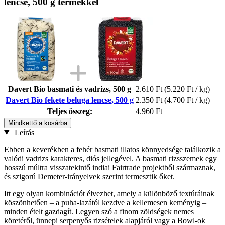
lencse, 500 g termékkel
Davert Bio basmati és vadrizs, 500 g
2.610 Ft
(5.220 Ft / kg)
Davert Bio fekete beluga lencse, 500 g
2.350 Ft
(4.700 Ft / kg)
Teljes összeg:
4.960 Ft
Mindkettő a kosárba
Leírás
Ebben a keverékben a fehér basmati illatos könnyedsége találkozik a
valódi vadrizs karakteres, diós jellegével. A basmati rizsszemek egy
hosszú múltra visszatekintő indiai Fairtrade projektből származnak,
és szigorú Demeter-irányelvek szerint termesztik őket.
Itt egy olyan kombinációt élvezhet, amely a különböző textúráinak
köszönhetően – a puha-lazától kezdve a kellemesen keményig –
minden ételt gazdagít. Legyen szó a finom zöldségek nemes
köretéről, ünnepi serpenyős rizsételek alapjáról vagy a Bowl-ok