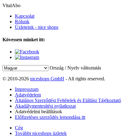
VitalAbo
Kapcsolat
Rólunk
Üzleteink - nice shops
Kövessen minket itt:
Ország / Nyelv változtatás
© 2010-2026
niceshops GmbH
- All rights reserved.
Impresszum
Adatvédelem
Általános Szerződési Feltételek és Elállási Tájékoztató
Akadálymentesítési nyilatkozat
Adatvédelmi beállítások
Előfizetéses szerződés lemondása itt
Cég
További niceshops üzletek