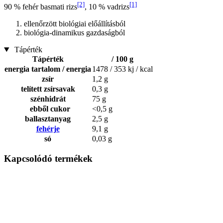
[2]
[1]
90 % fehér basmati rizs
, 10 % vadrizs
ellenőrzött biológiai előállításból
biológia-dinamikus gazdaságból
Tápérték
Tápérték
/ 100 g
energia tartalom / energia
1478 / 353 kj / kcal
zsír
1,2 g
telített zsírsavak
0,3 g
szénhidrát
75 g
ebből cukor
<0,5 g
ballasztanyag
2,5 g
fehérje
9,1 g
só
0,03 g
Kapcsolódó termékek