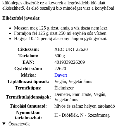
különleges díszéről: ez a keverék a legrövidebb idő alatt
elkészíthető, és első osztályú bio minőséget visz a konyhába!
Elkészítési javaslat:
Mosson meg 125 g rizst, amíg a víz tiszta nem lesz.
Forraljon fel 125 g rizst 250 ml enyhén sós vízben.
Hagyja 10-15 percig alacsony lángon gyöngyözni.
Cikkszám:
XEC-URT-22620
Tartalom:
500 g
EAN:
4019339226209
Gyártói szám:
22620
Márka:
Davert
Táplálkozási típusok:
Vegán, Vegetáriánus
Terméktípus:
Élelmiszer
Demeter, Fair Trade, Vegán,
Terméktulajdonságok:
Vegetáriánus
Tárolási útmutató:
hűvös és száraz helyen tárolandó
Nyomokban
H - Diófélék, N - Szezámmag
tartalmazhat:
Összetevők