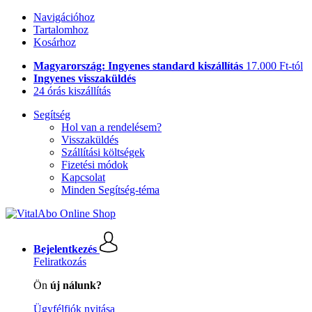
Navigációhoz
Tartalomhoz
Kosárhoz
Magyarország: Ingyenes standard kiszállítás
17.000 Ft-tól
Ingyenes visszaküldés
24 órás kiszállítás
Segítség
Hol van a rendelésem?
Visszaküldés
Szállítási költségek
Fizetési módok
Kapcsolat
Minden Segítség-téma
Bejelentkezés
Feliratkozás
Ön
új nálunk?
Ügyfélfiók nyitása