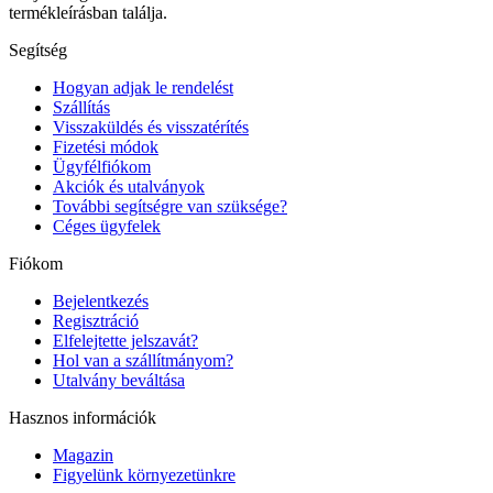
termékleírásban találja.
Segítség
Hogyan adjak le rendelést
Szállítás
Visszaküldés és visszatérítés
Fizetési módok
Ügyfélfiókom
Akciók és utalványok
További segítségre van szüksége?
Céges ügyfelek
Fiókom
Bejelentkezés
Regisztráció
Elfelejtette jelszavát?
Hol van a szállítmányom?
Utalvány beváltása
Hasznos információk
Magazin
Figyelünk környezetünkre