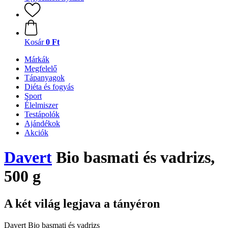
Kosár
0 Ft
Márkák
Megfelelő
Tápanyagok
Diéta és fogyás
Sport
Élelmiszer
Testápolók
Ajándékok
Akciók
Davert
Bio basmati és vadrizs,
500 g
A két világ legjava a tányéron
Davert Bio basmati és vadrizs