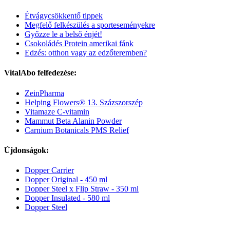
Étvágycsökkentő tippek
Megfelő felkészülés a sporteseményekre
Győzze le a belső énjét!
Csokoládés Protein amerikai fánk
Edzés: otthon vagy az edzőteremben?
VitalAbo felfedezése:
ZeinPharma
Helping Flowers® 13. Százszorszép
Vitamaze C-vitamin
Mammut Beta Alanin Powder
Carnium Botanicals PMS Relief
Újdonságok:
Dopper Carrier
Dopper Original - 450 ml
Dopper Steel x Flip Straw - 350 ml
Dopper Insulated - 580 ml
Dopper Steel