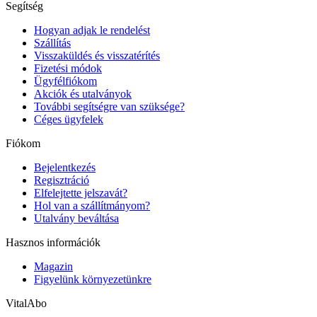
Segítség
Hogyan adjak le rendelést
Szállítás
Visszaküldés és visszatérítés
Fizetési módok
Ügyfélfiókom
Akciók és utalványok
További segítségre van szüksége?
Céges ügyfelek
Fiókom
Bejelentkezés
Regisztráció
Elfelejtette jelszavát?
Hol van a szállítmányom?
Utalvány beváltása
Hasznos információk
Magazin
Figyelünk környezetünkre
VitalAbo