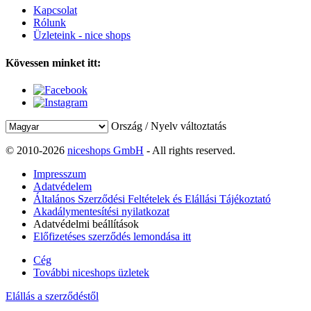
Kapcsolat
Rólunk
Üzleteink - nice shops
Kövessen minket itt:
Ország / Nyelv változtatás
© 2010-2026
niceshops GmbH
- All rights reserved.
Impresszum
Adatvédelem
Általános Szerződési Feltételek és Elállási Tájékoztató
Akadálymentesítési nyilatkozat
Adatvédelmi beállítások
Előfizetéses szerződés lemondása itt
Cég
További niceshops üzletek
Elállás a szerződéstől