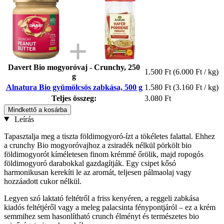
Davert Bio mogyoróvaj - Crunchy, 250
1.500 Ft
(6.000 Ft / kg)
g
Alnatura Bio gyümölcsös zabkása, 500 g
1.580 Ft
(3.160 Ft / kg)
Teljes összeg:
3.080 Ft
Mindkettő a kosárba
Leírás
Tapasztalja meg a tiszta földimogyoró-ízt a tökéletes falattal. Ehhez
a crunchy Bio mogyoróvajhoz a zsiradék nélkül pörkölt bio
földimogyorót kíméletesen finom krémmé őrölik, majd ropogós
földimogyoró darabokkal gazdagítják. Egy csipet kősó
harmonikusan kerekíti le az aromát, teljesen pálmaolaj vagy
hozzáadott cukor nélkül.
Legyen szó laktató feltétről a friss kenyéren, a reggeli zabkása
kiadós feltétjéről vagy a meleg palacsinta fénypontjáról – ez a krém
semmihez sem hasonlítható crunch élményt és természetes bio