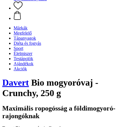
Márkák
Megfelelő
Tápanyagok
Diéta és fogyás
Sport
Élelmiszer
Testápolók
Ajándékok
Akciók
Davert
Bio mogyoróvaj -
Crunchy, 250 g
Maximális ropogósság a földimogyoró-
rajongóknak