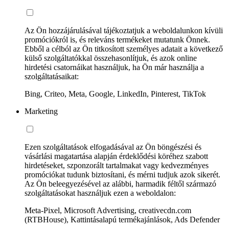
Az Ön hozzájárulásával tájékoztatjuk a weboldalunkon kívüli
promóciókról is, és releváns termékeket mutatunk Önnek.
Ebből a célból az Ön titkosított személyes adatait a következő
külső szolgáltatókkal összehasonlítjuk, és azok online
hirdetési csatornáikat használjuk, ha Ön már használja a
szolgáltatásaikat:
Bing, Criteo, Meta, Google, LinkedIn, Pinterest, TikTok
Marketing
Ezen szolgáltatások elfogadásával az Ön böngészési és
vásárlási magatartása alapján érdeklődési köréhez szabott
hirdetéseket, szponzorált tartalmakat vagy kedvezményes
promóciókat tudunk biztosítani, és mérni tudjuk azok sikerét.
Az Ön beleegyezésével az alábbi, harmadik féltől származó
szolgáltatásokat használjuk ezen a weboldalon:
Meta-Pixel, Microsoft Advertising, creativecdn.com
(RTBHouse), Kattintásalapú termékajánlások, Ads Defender