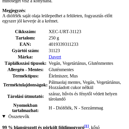
minőséget visz a konyhába.
Megjegyzés
:
A diófélék saját olaja leülepedhet a felületen, fogyasztás előtt
egyszer jól keverje át a krémet.
Cikkszám:
XEC-URT-31123
Tartalom:
250 g
EAN:
4019339311233
Gyártói szám:
31123
Márka:
Davert
Táplálkozási típusok:
Vegán, Vegetáriánus, Gluténmentes
Allergén - Mentes:
Gluténmentes
Terméktípus:
Élelmiszer, Mus
Pálmaolaj mentes, Vegán, Vegetáriánus,
Terméktulajdonságok:
Hozzáadott cukor nélkül
száraz, hűvös és fénytől védett helyen
Tárolási útmutató:
tárolandó
Nyomokban
H - Diófélék, N - Szezámmag
tartalmazhat:
Összetevők
[1]
99 % blansírozott és pörkölt földimogyoró
, kősó