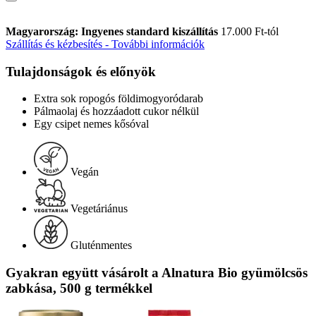
Magyarország: Ingyenes standard kiszállítás
17.000 Ft-tól
Szállítás és kézbesítés - További információk
Tulajdonságok és előnyök
Extra sok ropogós földimogyoródarab
Pálmaolaj és hozzáadott cukor nélkül
Egy csipet nemes kősóval
Vegán
Vegetáriánus
Gluténmentes
Gyakran együtt vásárolt a Alnatura Bio gyümölcsös
zabkása, 500 g termékkel