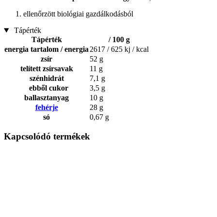
ellenőrzött biológiai gazdálkodásból
Tápérték
Tápérték
/ 100 g
energia tartalom / energia
2617 / 625 kj / kcal
zsír
52 g
telített zsírsavak
11 g
szénhidrát
7,1 g
ebből cukor
3,5 g
ballasztanyag
10 g
fehérje
28 g
só
0,67 g
Kapcsolódó termékek