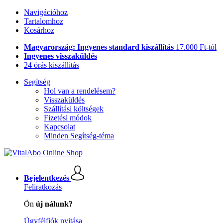
Navigációhoz
Tartalomhoz
Kosárhoz
Magyarország: Ingyenes standard kiszállítás
17.000 Ft-tól
Ingyenes visszaküldés
24 órás kiszállítás
Segítség
Hol van a rendelésem?
Visszaküldés
Szállítási költségek
Fizetési módok
Kapcsolat
Minden Segítség-téma
Bejelentkezés
Feliratkozás
Ön
új nálunk?
Ügyfélfiók nyitása