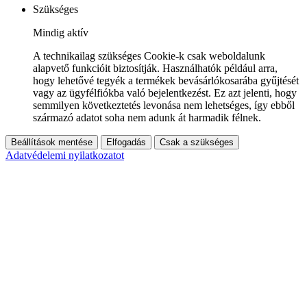
Szükséges
Mindig aktív
A technikailag szükséges Cookie-k csak weboldalunk
alapvető funkcióit biztosítják. Használhatók például arra,
hogy lehetővé tegyék a termékek bevásárlókosarába gyűjtését
vagy az ügyfélfiókba való bejelentkezést. Ez azt jelenti, hogy
semmilyen következtetés levonása nem lehetséges, így ebből
származó adatot soha nem adunk át harmadik félnek.
Beállítások mentése
Elfogadás
Csak a szükséges
Adatvédelemi nyilatkozatot