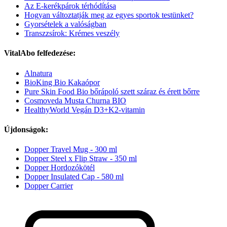
Az E-kerékpárok térhódítása
Hogyan változtatják meg az egyes sportok testünket?
Gyorsételek a valóságban
Transzzsírok: Krémes veszély
VitalAbo felfedezése:
Alnatura
BioKing Bio Kakaópor
Pure Skin Food Bio bőrápoló szett száraz és érett bőrre
Cosmoveda Musta Churna BIO
HealthyWorld Vegán D3+K2-vitamin
Újdonságok:
Dopper Travel Mug - 300 ml
Dopper Steel x Flip Straw - 350 ml
Dopper Hordozókötél
Dopper Insulated Cap - 580 ml
Dopper Carrier