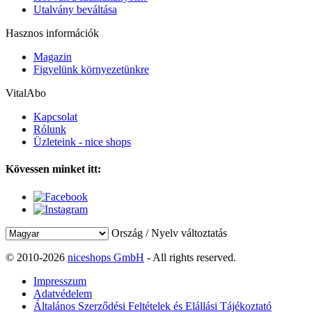
Utalvány beváltása
Hasznos információk
Magazin
Figyelünk környezetünkre
VitalAbo
Kapcsolat
Rólunk
Üzleteink - nice shops
Kövessen minket itt:
Ország / Nyelv változtatás
© 2010-2026
niceshops GmbH
- All rights reserved.
Impresszum
Adatvédelem
Általános Szerződési Feltételek és Elállási Tájékoztató