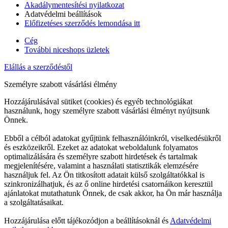
Akadálymentesítési nyilatkozat
Adatvédelmi beállítások
Előfizetéses szerződés lemondása itt
Cég
További niceshops üzletek
Elállás a szerződéstől
Személyre szabott vásárlási élmény
Hozzájárulásával sütiket (cookies) és egyéb technológiákat
használunk, hogy személyre szabott vásárlási élményt nyújtsunk
Önnek.
Ebből a célból adatokat gyűjtünk felhasználóinkról, viselkedésükről
és eszközeikről. Ezeket az adatokat weboldalunk folyamatos
optimalizálására és személyre szabott hirdetések és tartalmak
megjelenítésére, valamint a használati statisztikák elemzésére
használjuk fel. Az Ön titkosított adatait külső szolgáltatókkal is
szinkronizálhatjuk, és az ő online hirdetési csatornáikon keresztül
ajánlatokat mutathatunk Önnek, de csak akkor, ha Ön már használja
a szolgáltatásaikat.
Hozzájárulása előtt tájékozódjon a beállításoknál és
Adatvédelmi