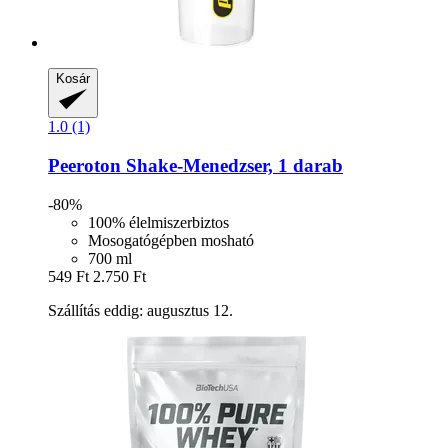
Kosár
1.0 (1)
Peeroton
Shake-​Menedzser, 1 darab
-80%
100% élelmiszerbiztos
Mosogatógépben mosható
700 ml
549 Ft
2.750 Ft
Szállítás eddig: augusztus 12.