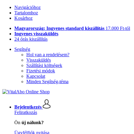
Navigációhoz
Tartalomhoz
Kosárhoz
Magyarország: Ingyenes standard kiszállítás
17.000 Ft-tól
Ingyenes visszaküldés
24 órás kiszállítás
Segítség
Hol van a rendelésem?
Visszaküldés
Szállítási költségek
Fizetési módok
Kapcsolat
Minden Segítség-téma
Bejelentkezés
Feliratkozás
Ön
új nálunk?
Ügyfélfiók nyitása