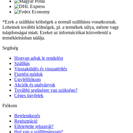
*Ezek a szállítási költségek a normál szállításra vonatkoznak.
Lehetnek további költségek, pl. a termékek súlya, mérete vagy
tulajdonságai miatt. Ezeket az információkat közvetlenül a
termékleírásban találja.
Segítség
Hogyan adjak le rendelést
Szállítás
Visszaküldés és visszatérítés
Fizetési módok
Ügyfélfiókom
Akciók és utalványok
További segítségre van szüksége?
Céges ügyfelek
Fiókom
Bejelentkezés
Regisztráció
Elfelejtette jelszavát?
Hol van a szállítmányom?