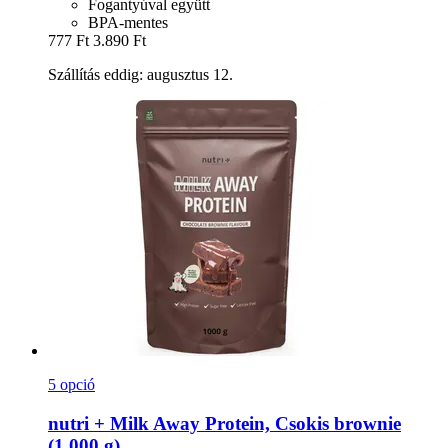
Fogantyúval együtt
BPA-mentes
777 Ft
3.890 Ft
Szállítás eddig: augusztus 12.
5 opció
nutri +
Milk Away Protein, Csokis brownie
(1.000 g)