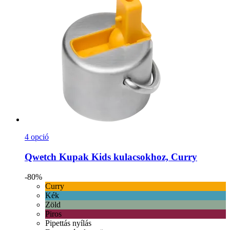
4 opció
Qwetch
Kupak Kids kulacsokhoz, Curry
-80%
Curry
Kék
Zöld
Piros
Pipettás nyílás