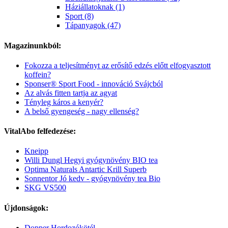
Háziállatoknak (1)
Sport (8)
Tápanyagok (47)
Magazinunkból:
Fokozza a teljesítményt az erősítő edzés előtt elfogyasztott
koffein?
Sponser® Sport Food - innováció Svájcból
Az alvás fitten tartja az agyat
Tényleg káros a kenyér?
A belső gyengeség - nagy ellenség?
VitalAbo felfedezése:
Kneipp
Willi Dungl Hegyi gyógynövény BIO tea
Optima Naturals Antartic Krill Superb
Sonnentor Jó kedv - gyógynövény tea Bio
SKG VS500
Újdonságok:
Dopper Hordozókötél