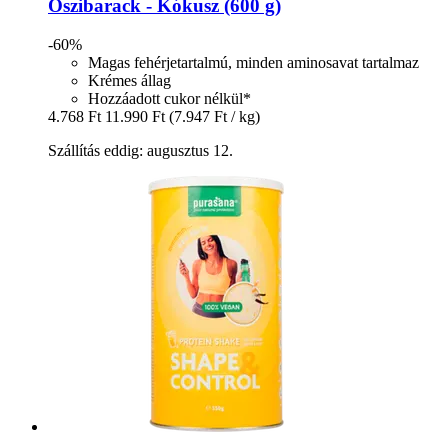
Őszibarack -​ Kókusz (600 g)
-60%
Magas fehérjetartalmú, minden aminosavat tartalmaz
Krémes állag
Hozzáadott cukor nélkül*
4.768 Ft
11.990 Ft
(7.947 Ft / kg)
Szállítás eddig: augusztus 12.