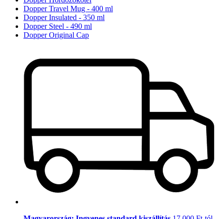
Dopper Travel Mug - 400 ml
Dopper Insulated - 350 ml
Dopper Steel - 490 ml
Dopper Original Cap
Magyarország: Ingyenes standard kiszállítás
17.000 Ft-tól