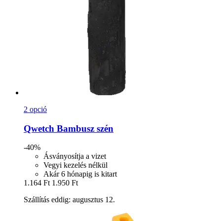
2 opció
Qwetch
Bambusz szén
-40%
Ásványosítja a vizet
Vegyi kezelés nélkül
Akár 6 hónapig is kitart
1.164 Ft
1.950 Ft
Szállítás eddig: augusztus 12.