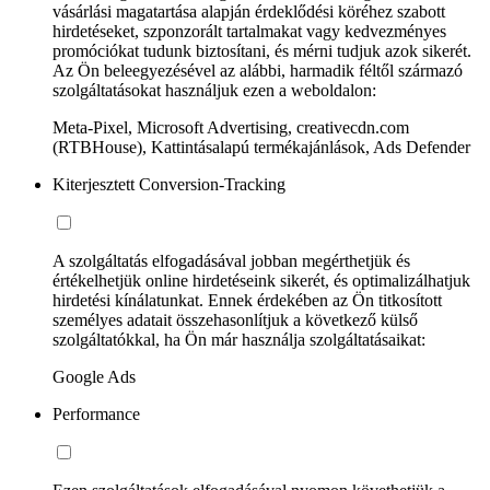
vásárlási magatartása alapján érdeklődési köréhez szabott
hirdetéseket, szponzorált tartalmakat vagy kedvezményes
promóciókat tudunk biztosítani, és mérni tudjuk azok sikerét.
Az Ön beleegyezésével az alábbi, harmadik féltől származó
szolgáltatásokat használjuk ezen a weboldalon:
Meta-Pixel, Microsoft Advertising, creativecdn.com
(RTBHouse), Kattintásalapú termékajánlások, Ads Defender
Kiterjesztett Conversion-Tracking
A szolgáltatás elfogadásával jobban megérthetjük és
értékelhetjük online hirdetéseink sikerét, és optimalizálhatjuk
hirdetési kínálatunkat. Ennek érdekében az Ön titkosított
személyes adatait összehasonlítjuk a következő külső
szolgáltatókkal, ha Ön már használja szolgáltatásaikat:
Google Ads
Performance