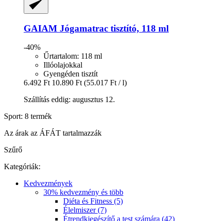
GAIAM
Jógamatrac tisztító, 118 ml
-40%
Űrtartalom: 118 ml
Illóolajokkal
Gyengéden tisztít
6.492 Ft
10.890 Ft
(55.017 Ft / l)
Szállítás eddig: augusztus 12.
Sport: 8 termék
Az árak az ÁFÁT tartalmazzák
Szűrő
Kategóriák:
Kedvezmények
30% kedvezmény és több
Diéta és Fitness (5)
Élelmiszer (7)
Étrendkiegészítő a test számára (42)