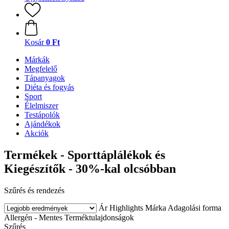
Kosár
0 Ft
Márkák
Megfelelő
Tápanyagok
Diéta és fogyás
Sport
Élelmiszer
Testápolók
Ajándékok
Akciók
Termékek - Sporttáplálékok és
Kiegészítők - 30%-kal olcsóbban
Szűrés és rendezés
Ár
Highlights
Márka
Adagolási forma
Allergén - Mentes
Terméktulajdonságok
Szűrés