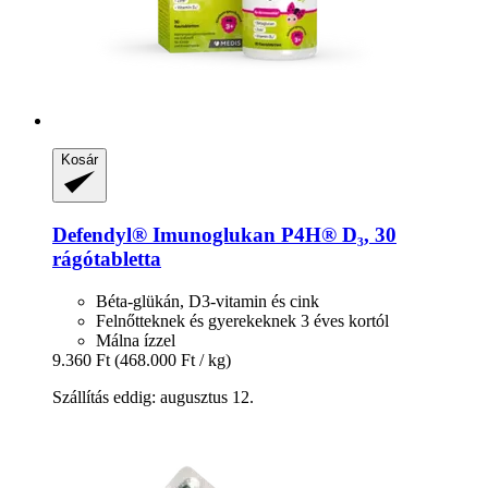
Kosár
Defendyl®
Imunoglukan P4H® D₃, 30
rágótabletta
Béta-glükán, D3-vitamin és cink
Felnőtteknek és gyerekeknek 3 éves kortól
Málna ízzel
9.360 Ft
(468.000 Ft / kg)
Szállítás eddig: augusztus 12.