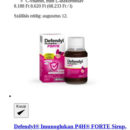
C-vitamin, mint L-aszkorbinsav
8.188 Ft
8.620 Ft
(68.233 Ft / l)
Szállítás eddig: augusztus 12.
Kosár
Defendyl®
Imunoglukan P4H® FORTE Sirup,