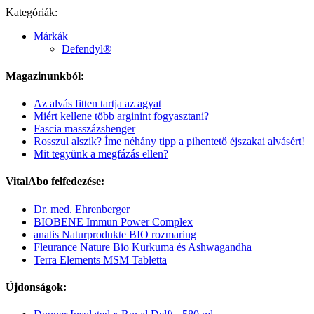
Kategóriák:
Márkák
Defendyl®
Magazinunkból:
Az alvás fitten tartja az agyat
Miért kellene több arginint fogyasztani?
Fascia masszázshenger
Rosszul alszik? Íme néhány tipp a pihentető éjszakai alvásért!
Mit tegyünk a megfázás ellen?
VitalAbo felfedezése:
Dr. med. Ehrenberger
BIOBENE Immun Power Complex
anatis Naturprodukte BIO rozmaring
Fleurance Nature Bio Kurkuma és Ashwagandha
Terra Elements MSM Tabletta
Újdonságok: