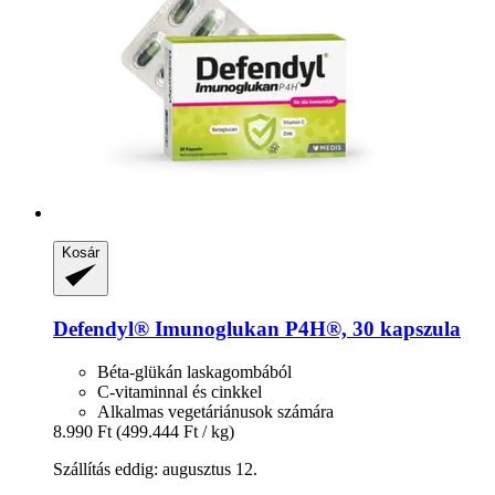
Kosár
Defendyl®
Imunoglukan P4H®, 30 kapszula
Béta-glükán laskagombából
C-vitaminnal és cinkkel
Alkalmas vegetáriánusok számára
8.990 Ft
(499.444 Ft / kg)
Szállítás eddig: augusztus 12.