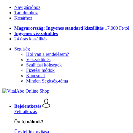
Navigációhoz
Tartalomhoz
Kosárhoz
Magyarország: Ingyenes standard kiszállítás
17.000 Ft-tól
Ingyenes visszaküldés
24 órás kiszállítás
Segítség
Hol van a rendelésem?
Visszaküldés
Szállítási költségek
Fizetési módok
Kapcsolat
Minden Segítség-téma
Bejelentkezés
Feliratkozás
Ön
új nálunk?
Ügyfélfiók nyitása