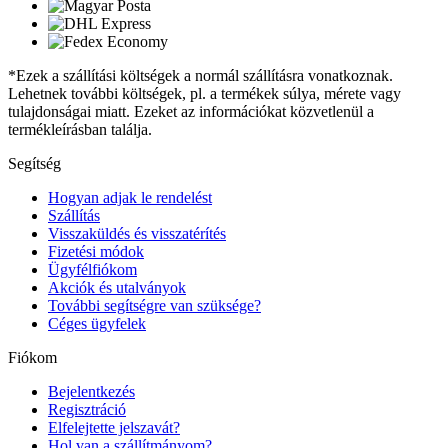
*Ezek a szállítási költségek a normál szállításra vonatkoznak.
Lehetnek további költségek, pl. a termékek súlya, mérete vagy
tulajdonságai miatt. Ezeket az információkat közvetlenül a
termékleírásban találja.
Segítség
Hogyan adjak le rendelést
Szállítás
Visszaküldés és visszatérítés
Fizetési módok
Ügyfélfiókom
Akciók és utalványok
További segítségre van szüksége?
Céges ügyfelek
Fiókom
Bejelentkezés
Regisztráció
Elfelejtette jelszavát?
Hol van a szállítmányom?