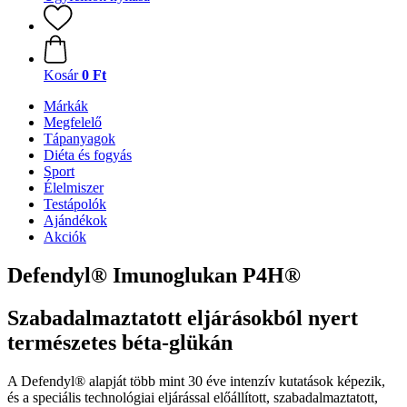
Kosár
0 Ft
Márkák
Megfelelő
Tápanyagok
Diéta és fogyás
Sport
Élelmiszer
Testápolók
Ajándékok
Akciók
Defendyl® Imunoglukan P4H®
Szabadalmaztatott eljárásokból nyert
természetes béta-glükán
A Defendyl® alapját több mint 30 éve intenzív kutatások képezik,
és a speciális technológiai eljárással előállított, szabadalmaztatott,