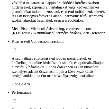
vásárlási magatartása alapján érdeklődési köréhez szabott
hirdetéseket, szponzorált tartalmakat vagy kedvezményes
promóciókat tudunk biztosítani, és mérni tudjuk azok sikerét.
Az Ön beleegyezésével az alábbi, harmadik féltől származó
szolgáltatásokat használjuk ezen a weboldalon:
Meta-Pixel, Microsoft Advertising, creativecdn.com
(RTBHouse), Kattintásalapú termékajánlások, Ads Defender
Kiterjesztett Conversion-Tracking
A szolgáltatás elfogadásával jobban megérthetjük és
értékelhetjük online hirdetéseink sikerét, és optimalizálhatjuk
hirdetési kínálatunkat. Ennek érdekében az Ön titkosított
személyes adatait összehasonlítjuk a következő külső
szolgáltatókkal, ha Ön már használja szolgáltatásaikat:
Google Ads
Performance