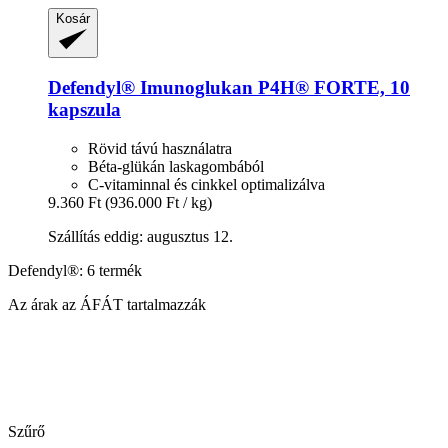
Kosár
Defendyl®
Imunoglukan P4H® FORTE, 10
kapszula
Rövid távú használatra
Béta-glükán laskagombából
C-vitaminnal és cinkkel optimalizálva
9.360 Ft
(936.000 Ft / kg)
Szállítás eddig: augusztus 12.
Defendyl®: 6 termék
Az árak az ÁFÁT tartalmazzák
Szűrő