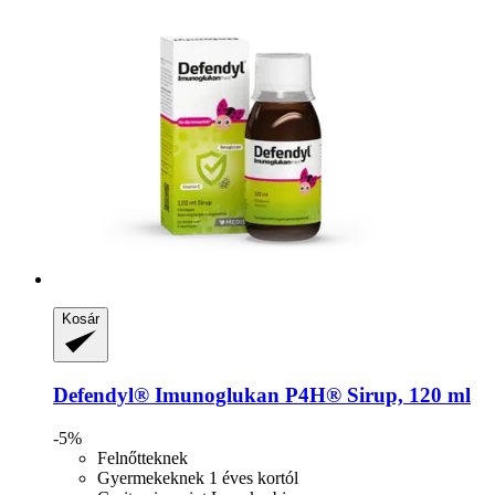
Kosár
Defendyl®
Imunoglukan P4H® Sirup, 120 ml
-5%
Felnőtteknek
Gyermekeknek 1 éves kortól