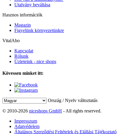
Utalvány beváltása
Hasznos információk
Magazin
Figyelünk környezetünkre
VitalAbo
Kapcsolat
Rólunk
Üzleteink - nice shops
Kövessen minket itt:
Ország / Nyelv változtatás
© 2010-2026
niceshops GmbH
- All rights reserved.
Impresszum
Adatvédelem
Általános Szerződési Feltételek és Elállási Tájékoztató